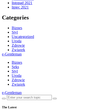
listopad 2021
lipiec 2021
Categories
Biznes
Styl
Uncategorized
Uroda
Zdrowie
Związek
e-Gentleman
Biznes
Seks
Styl
Uroda
Zdrowie
Związek
e-Gentleman
The Latest