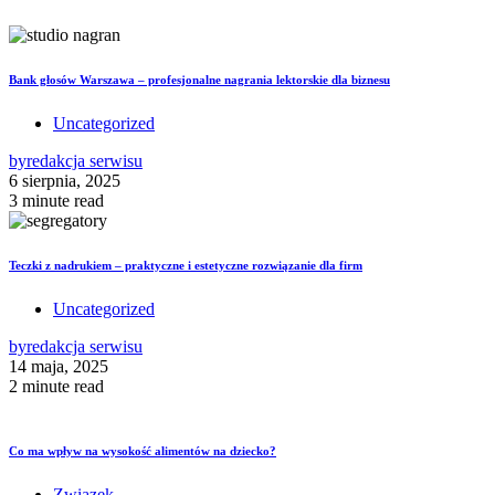
Bank głosów Warszawa – profesjonalne nagrania lektorskie dla biznesu
Uncategorized
by
redakcja serwisu
6 sierpnia, 2025
3 minute read
Teczki z nadrukiem – praktyczne i estetyczne rozwiązanie dla firm
Uncategorized
by
redakcja serwisu
14 maja, 2025
2 minute read
Co ma wpływ na wysokość alimentów na dziecko?
Związek