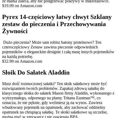
że marka zaleca, aby nie podgrzewać pokrywy w mikrofalówce.
$19.99 on Amazon.com
Pyrex 14-częściowy łatwy chwyt Szklany
zestaw do pieczenia i Przechowywania
Żywności
Dużo pieczenia? Może sam robisz batony proteinowe? Ten
czteroczęściowy Zestaw zawiera pieczenie odpowiednich
pojemników o eleganckim designie i całą masę innych pojemników
na każdą potrzebę.
$32.99 on Amazon.com
Słoik Do Sałatek Aladdin
Masz dość rozmoczonej sałatki? Ten słoik sałatkowy może być
rozwiązaniem twoich problemów. Zapakuj zdrową sałatkę do
klasycznego słoika do sałatek Mason firmy Aladdin, wykonanego z
wytrzymałego, odpornego na plamy Tritanu Eastman™, co
oznacza, że nie pęknie, gdy weźmiesz ją na wynos. Zawiera
wbudowany pojemnik na opatrunek, aby zachować oddzielny
opatrunek na chrupiącą sałatkę. Te słoiki sałatkowe są szczelne,
można myć w zmywarce i nie zawierają BPA.