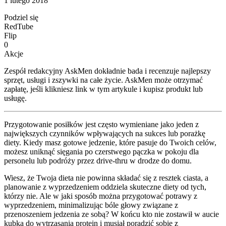
1 lutego 2018
Podziel się
RedTube
Flip
0
Akcje
Zespół redakcyjny AskMen dokładnie bada i recenzuje najlepszy
sprzęt, usługi i zszywki na całe życie. AskMen może otrzymać
zapłatę, jeśli klikniesz link w tym artykule i kupisz produkt lub
usługę.
Przygotowanie posiłków jest często wymieniane jako jeden z
największych czynników wpływających na sukces lub porażkę
diety. Kiedy masz gotowe jedzenie, które pasuje do Twoich celów,
możesz uniknąć sięgania po czerstwego pączka w pokoju dla
personelu lub podróży przez drive-thru w drodze do domu.
Wiesz, że Twoja dieta nie powinna składać się z resztek ciasta, a
planowanie z wyprzedzeniem oddziela skuteczne diety od tych,
którzy nie. Ale w jaki sposób można przygotować potrawy z
wyprzedzeniem, minimalizując bóle głowy związane z
przenoszeniem jedzenia ze sobą? W końcu kto nie zostawił w aucie
kubka do wytrząsania protein i musiał poradzić sobie z