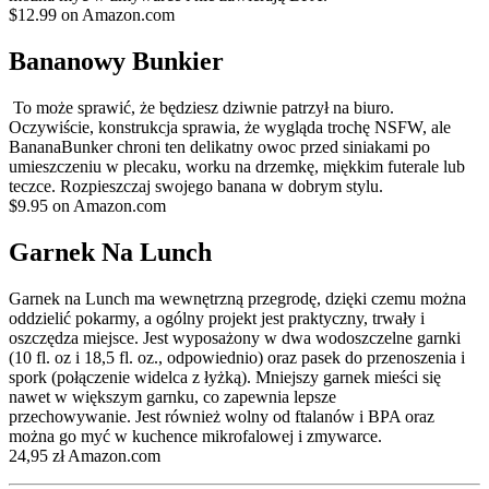
$12.99 on Amazon.com
Bananowy Bunkier
To może sprawić, że będziesz dziwnie patrzył na biuro.
Oczywiście, konstrukcja sprawia, że wygląda trochę NSFW, ale
BananaBunker chroni ten delikatny owoc przed siniakami po
umieszczeniu w plecaku, worku na drzemkę, miękkim futerale lub
teczce. Rozpieszczaj swojego banana w dobrym stylu.
$9.95 on Amazon.com
Garnek Na Lunch
Garnek na Lunch ma wewnętrzną przegrodę, dzięki czemu można
oddzielić pokarmy, a ogólny projekt jest praktyczny, trwały i
oszczędza miejsce. Jest wyposażony w dwa wodoszczelne garnki
(10 fl. oz i 18,5 fl. oz., odpowiednio) oraz pasek do przenoszenia i
spork (połączenie widelca z łyżką). Mniejszy garnek mieści się
nawet w większym garnku, co zapewnia lepsze
przechowywanie. Jest również wolny od ftalanów i BPA oraz
można go myć w kuchence mikrofalowej i zmywarce.
24,95 zł Amazon.com