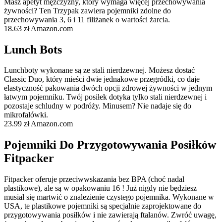
Masz apetyt mężczyzny, który wymaga więcej przechowywania
żywności? Ten Trzypak zawiera pojemniki zdolne do
przechowywania 3, 6 i 11 filiżanek o wartości żarcia.
18.63 zł Amazon.com
Lunch Bots
Lunchboty wykonane są ze stali nierdzewnej. Możesz dostać
Classic Duo, który mieści dwie jednakowe przegródki, co daje
elastyczność pakowania dwóch opcji zdrowej żywności w jednym
łatwym pojemniku. Twój posiłek dotyka tylko stali nierdzewnej i
pozostaje schludny w podróży. Minusem? Nie nadaje się do
mikrofalówki.
23.99 zł Amazon.com
Pojemniki Do Przygotowywania Posiłków
Fitpacker
Fitpacker oferuje przeciwwskazania bez BPA (choć nadal
plastikowe), ale są w opakowaniu 16 ! Już nigdy nie będziesz
musiał się martwić o znalezienie czystego pojemnika. Wykonane w
USA, te plastikowe pojemniki są specjalnie zaprojektowane do
przygotowywania posiłków i nie zawierają ftalanów. Zwróć uwagę,