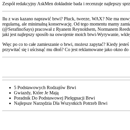
Zespół redakcyjny AskMen dokładnie bada i recenzuje najlepszy sprzęt
Ilu z was kazano naprawić brwi? Pluck, tweeze, WAX? Nie ma mowy! 
regularną, ale minimalną konserwację. Od tego momentu mamy zamiar
(@SerafinoSays) pracował z Ryanem Reynoldsem, Normanem Reeduse
jaki jest najlepszy sposób na oswojenie moich brwi-Wyrywanie, wklej
Więc po co to całe zamieszanie o brwi, możesz zapytać? Kiedy jest
przywitać się i uścisnąć mu dłoń? Co jest reklamowane jako okno do 
5 Podstawowych Rodzajów Brwi
Gwiazdy, Które Je Mają
Poradnik Do Podstawowej Pielęgnacji Brwi
Najlepsze Narzędzia Dla Wszystkich Potrzeb Brwi