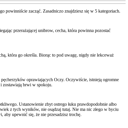
go powinniście zacząć. Zasadniczo znajdziesz się w 5 kategoriach.
iegając przerażającej unibrow, cecha, która powinna pozostać
hą, która go określa. Biorąc to pod uwagę, nigdy nie lekceważ
e pęcherzyków oprawiających Oczy. Oczywiście, istnieją ogromne
 i zostawiają brwi w spokoju.
j dotkliwego. Ustanowienie zbyt ostrego łuku prawdopodobnie albo
lwiek z tych wyników, nie osądzaj tutaj. Nie ma nic złego w byciu
wi, aby upewnić się, że nie przesadzisz trochę.