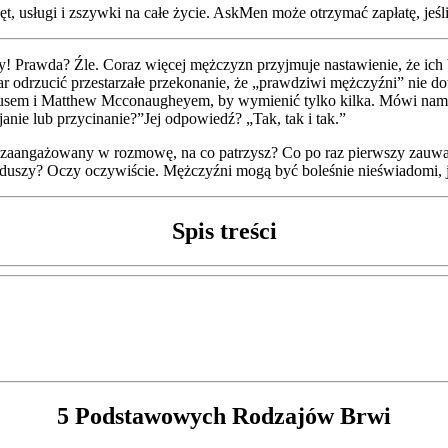
, usługi i zszywki na całe życie. AskMen może otrzymać zapłatę, jeśli 
Prawda? Źle. Coraz więcej mężczyzn przyjmuje nastawienie, że ich br
 odrzucić przestarzałe przekonanie, że „prawdziwi mężczyźni” nie do
m i Matthew Mcconaugheyem, by wymienić tylko kilka. Mówi nam, że
anie lub przycinanie?”Jej odpowiedź? „Tak, tak i tak.”
eś zaangażowany w rozmowę, na co patrzysz? Co po raz pierwszy zauwa
duszy? Oczy oczywiście. Mężczyźni mogą być boleśnie nieświadomi, jeś
Spis treści
5 Podstawowych Rodzajów Brwi