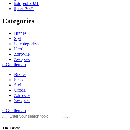
listopad 2021
lipiec 2021
Categories
Biznes
Styl
Uncategorized
Uroda
Zdrowie
Związek
e-Gentleman
Biznes
Seks
Styl
Uroda
Zdrowie
Związek
e-Gentleman
The Latest