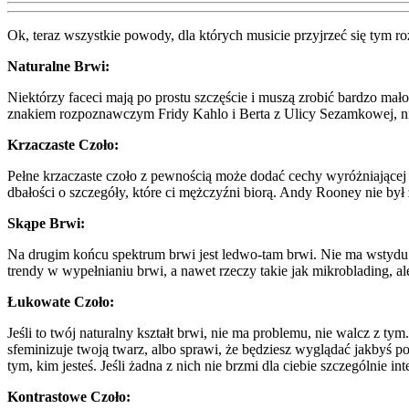
Ok, teraz wszystkie powody, dla których musicie przyjrzeć się tym r
Naturalne Brwi:
Niektórzy faceci mają po prostu szczęście i muszą zrobić bardzo mał
znakiem rozpoznawczym Fridy Kahlo i Berta z Ulicy Sezamkowej, ni
Krzaczaste Czoło:
Pełne krzaczaste czoło z pewnością może dodać cechy wyróżniającej t
dbałości o szczegóły, które ci mężczyźni biorą. Andy Rooney nie by
Skąpe Brwi:
Na drugim końcu spektrum brwi jest ledwo-tam brwi. Nie ma wstydu 
trendy w wypełnianiu brwi, a nawet rzeczy takie jak mikroblading, 
Łukowate Czoło:
Jeśli to twój naturalny kształt brwi, nie ma problemu, nie walcz z t
sfeminizuje twoją twarz, albo sprawi, że będziesz wyglądać jakbyś po
tym, kim jesteś. Jeśli żadna z nich nie brzmi dla ciebie szczególnie in
Kontrastowe Czoło: