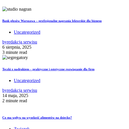
Bank głosów Warszawa – profesjonalne nagrania lektorskie dla biznesu
Uncategorized
by
redakcja serwisu
6 sierpnia, 2025
3 minute read
Teczki z nadrukiem – praktyczne i estetyczne rozwiązanie dla firm
Uncategorized
by
redakcja serwisu
14 maja, 2025
2 minute read
Co ma wpływ na wysokość alimentów na dziecko?
Związek