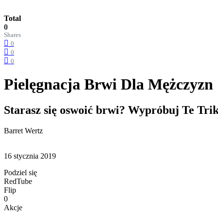
Total
0
Shares
0
0
0
Pielęgnacja Brwi Dla Mężczyzn
Starasz się oswoić brwi? Wypróbuj Te Trik
Barret Wertz
16 stycznia 2019
Podziel się
RedTube
Flip
0
Akcje