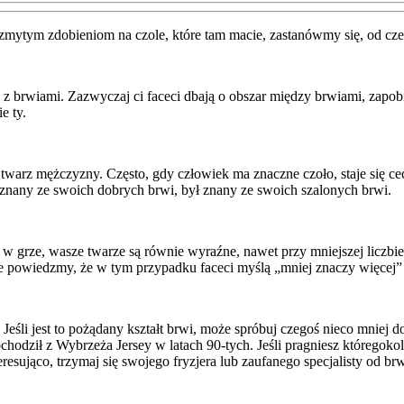
ozmytym zdobieniom na czole, które tam macie, zastanówmy się, od cze
o z brwiami. Zazwyczaj ci faceci dbają o obszar między brwiami, zapob
e ty.
warz mężczyzny. Często, gdy człowiek ma znaczne czoło, staje się cec
ł znany ze swoich dobrych brwi, był znany ze swoich szalonych brwi.
w grze, wasze twarze są równie wyraźne, nawet przy mniejszej liczbi
ale powiedzmy, że w tym przypadku faceci myślą „mniej znaczy więcej”
ym. Jeśli jest to pożądany kształt brwi, może spróbuj czegoś nieco mnie
chodził z Wybrzeża Jersey w latach 90-tych. Jeśli pragniesz któregoko
teresująco, trzymaj się swojego fryzjera lub zaufanego specjalisty od br