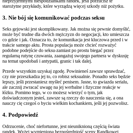
nieprzyjemnymi niespodziankami randek, jeśli porzucisz te
starożytne przykłady, które wyrządzą więcej szkody niż pożytku.
3. Nie bój się komunikować podczas seksu
Seks gejowski jest skomplikowany. Jak można się pewnie domyślić,
może być trudne dla dwóch mężczyzn do negocjacji, kto umieszcza
co gdzie i jak. Oznacza to, że komunikacja jest kluczowa przed i w
trakcie samego aktu. Prosta populacja może chcieć rozważyć
podobne podejście do seksu-zamiast po prostu biegać przez
regularną rutynę czuwania, zaangażuj swojego partnera w dyskusję
na temat upodobań i antypatii, granic i tak dalej.
Przede wszystkim uzyskaj zgodę. Powinieneś zawsze sprawdzać,
czy nie przeszkadza jej to, co robisz seksualnie. Ponadto seks będzie
lepszy, jeśli przestaniesz myśleć penisem. Jasne, to gwiazda serialu,
ale zacznij zwracać uwagę na jej werbalne i fizyczne reakcje w
łóżku. Pomimo tego, w co możesz wierzyć o tym, jak
doświadczonym jesteś, zawsze są rzeczy do nauczenia się, a ona
nauczy cię czegoś o byciu wielkim kochankiem, jeśli jej pozwolisz.
4. Podpowiedź
Odrzucenie, choć niefortunne, jest nieuniknioną częścią świata
randek. Wyżej wymieniona bezpośredniość sceny Randkowej