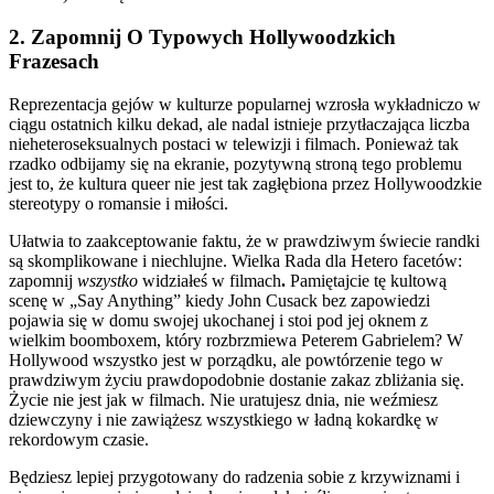
2. Zapomnij O Typowych Hollywoodzkich
Frazesach
Reprezentacja gejów w kulturze popularnej wzrosła wykładniczo w
ciągu ostatnich kilku dekad, ale nadal istnieje przytłaczająca liczba
nieheteroseksualnych postaci w telewizji i filmach. Ponieważ tak
rzadko odbijamy się na ekranie, pozytywną stroną tego problemu
jest to, że kultura queer nie jest tak zagłębiona przez Hollywoodzkie
stereotypy o romansie i miłości.
Ułatwia to zaakceptowanie faktu, że w prawdziwym świecie randki
są skomplikowane i niechlujne. Wielka Rada dla Hetero facetów:
zapomnij
wszystko
widziałeś w filmach
.
Pamiętajcie tę kultową
scenę w „Say Anything”
kiedy John Cusack bez zapowiedzi
pojawia się w domu swojej ukochanej i stoi pod jej oknem z
wielkim boomboxem, który rozbrzmiewa Peterem Gabrielem? W
Hollywood wszystko jest w porządku, ale powtórzenie tego w
prawdziwym życiu prawdopodobnie dostanie zakaz zbliżania się.
Życie nie jest jak w filmach. Nie uratujesz dnia, nie weźmiesz
dziewczyny i nie zawiążesz wszystkiego w ładną kokardkę w
rekordowym czasie.
Będziesz lepiej przygotowany do radzenia sobie z krzywiznami i