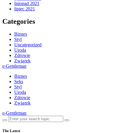
listopad 2021
lipiec 2021
Categories
Biznes
Styl
Uncategorized
Uroda
Zdrowie
Związek
e-Gentleman
Biznes
Seks
Styl
Uroda
Zdrowie
Związek
e-Gentleman
The Latest