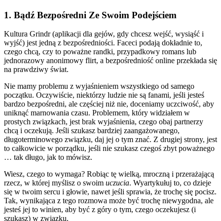
1. Bądź Bezpośredni Ze Swoim Podejściem
Kultura Grindr (aplikacji dla gejów, gdy chcesz wejść, wysiąść i
wyjść) jest jedną z bezpośredniości. Faceci podają dokładnie to,
czego chcą, czy to poważne randki, przypadkowy romans lub
jednorazowy anonimowy flirt, a bezpośredniość online przekłada się
na prawdziwy świat.
Nie mamy problemu z wyjaśnieniem wszystkiego od samego
początku. Oczywiście, niektórzy ludzie nie są fanami, jeśli jesteś
bardzo bezpośredni, ale częściej niż nie, doceniamy uczciwość, aby
uniknąć marnowania czasu. Problemem, który widziałem w
prostych związkach, jest brak wyjaśnienia, czego obaj partnerzy
chcą i oczekują. Jeśli szukasz bardziej zaangażowanego,
długoterminowego związku, daj jej o tym znać.
Z drugiej strony, jest
to całkowicie w porządku, jeśli nie szukasz czegoś zbyt poważnego
… tak długo, jak to mówisz.
Wiesz, czego to wymaga? Robiąc tę wielką, mroczną i przerażającą
rzecz, w której myślisz o swoim
uczucia
. Wyartykułuj to, co dzieje
się w twoim sercu i głowie, nawet jeśli sprawia, że trochę się pocisz.
Tak, wynikająca z tego rozmowa może być trochę niewygodna, ale
jesteś jej to winien, aby być z góry o tym, czego oczekujesz (i
szukasz) w związku.