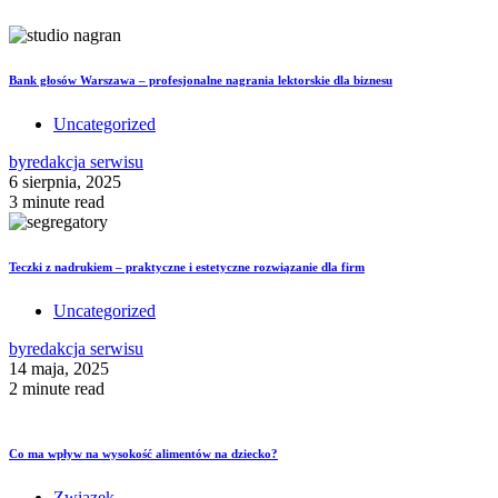
Bank głosów Warszawa – profesjonalne nagrania lektorskie dla biznesu
Uncategorized
by
redakcja serwisu
6 sierpnia, 2025
3 minute read
Teczki z nadrukiem – praktyczne i estetyczne rozwiązanie dla firm
Uncategorized
by
redakcja serwisu
14 maja, 2025
2 minute read
Co ma wpływ na wysokość alimentów na dziecko?
Związek