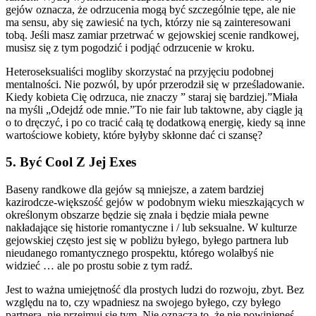
gejów oznacza, że odrzucenia mogą być szczególnie tępe, ale nie
ma sensu, aby się zawiesić na tych, którzy nie są zainteresowani
tobą. Jeśli masz zamiar przetrwać w gejowskiej scenie randkowej,
musisz się z tym pogodzić i podjąć odrzucenie w kroku.
Heteroseksualiści mogliby skorzystać na przyjęciu podobnej
mentalności. Nie pozwól, by upór przerodził się w prześladowanie.
Kiedy kobieta Cię odrzuca, nie znaczy ” staraj się bardziej.”Miała
na myśli „Odejdź ode mnie.”To nie fair lub taktowne, aby ciągle ją
o to dręczyć, i po co tracić całą tę dodatkową energię, kiedy są inne
wartościowe kobiety, które byłyby skłonne dać ci szansę?
5. Być Cool Z Jej Exes
Baseny randkowe dla gejów są mniejsze, a zatem bardziej
kazirodcze-większość gejów w podobnym wieku mieszkających w
określonym obszarze będzie się znała i będzie miała pewne
nakładające się historie romantyczne i / lub seksualne. W kulturze
gejowskiej często jest się w pobliżu byłego, byłego partnera lub
nieudanego romantycznego prospektu, którego wolałbyś nie
widzieć … ale po prostu sobie z tym radź.
Jest to ważna umiejętność dla prostych ludzi do rozwoju, zbyt. Bez
względu na to, czy wpadniesz na swojego byłego, czy byłego
partnera, nie przejmuj się tym. Nie oznacza to, że nie powinieneś