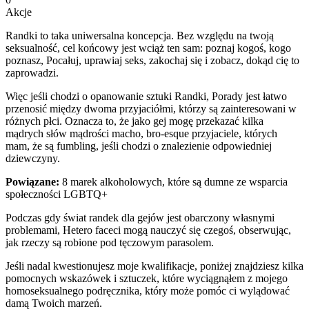
Akcje
Randki to taka uniwersalna koncepcja. Bez względu na twoją
seksualność, cel końcowy jest wciąż ten sam: poznaj kogoś, kogo
poznasz, Pocałuj, uprawiaj seks, zakochaj się i zobacz, dokąd cię to
zaprowadzi.
Więc jeśli chodzi o opanowanie sztuki Randki, Porady jest łatwo
przenosić między dwoma przyjaciółmi, którzy są zainteresowani w
różnych płci. Oznacza to, że jako gej mogę przekazać kilka
mądrych słów mądrości macho, bro-esque przyjaciele, których
mam, że są fumbling, jeśli chodzi o znalezienie odpowiedniej
dziewczyny.
Powiązane:
8 marek alkoholowych, które są dumne ze wsparcia
społeczności LGBTQ+
Podczas gdy świat randek dla gejów jest obarczony własnymi
problemami, Hetero faceci mogą nauczyć się czegoś, obserwując,
jak rzeczy są robione pod tęczowym parasolem.
Jeśli nadal kwestionujesz moje kwalifikacje, poniżej znajdziesz kilka
pomocnych wskazówek i sztuczek, które wyciągnąłem z mojego
homoseksualnego podręcznika, który może pomóc ci wylądować
damą Twoich marzeń.