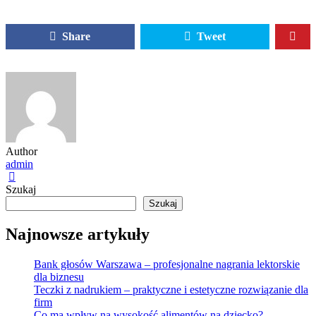
Share
Tweet
Author
admin
Szukaj
Szukaj
Najnowsze artykuły
Bank głosów Warszawa – profesjonalne nagrania lektorskie
dla biznesu
Teczki z nadrukiem – praktyczne i estetyczne rozwiązanie dla
firm
Co ma wpływ na wysokość alimentów na dziecko?