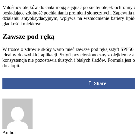
Miłośnicy olejków do ciała mogą sięgnąć po suchy olejek ochronny 
posiadające zdolność pochłaniania promieni słonecznych. Zapewnia 
działaniu antyoksydacyjnym, wpływa na wzmocnienie bariery lipido
gładkość i miękkość.
Zawsze pod ręką
W trosce o zdrowie skóry warto mieć zawsze pod ręką sztyft SPF50 Mu
idealny do szybkiej aplikacji. Sztyft przeciwsłoneczny z olejkiem 
konsystencja nie pozostawia tłustych i białych śladów. Formuła jes
do atopii.
Share
Author