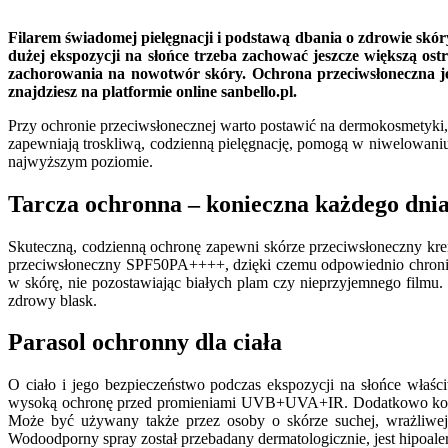
Filarem świadomej pielęgnacji i podstawą dbania o zdrowie skóry
dużej ekspozycji na słońce trzeba zachować jeszcze większą os
zachorowania na nowotwór skóry. Ochrona przeciwsłoneczna je
znajdziesz na platformie online sanbello.pl.
Przy ochronie przeciwsłonecznej warto postawić na dermokosmetyki, 
zapewniają troskliwą, codzienną pielęgnację, pomogą w niwelowaniu
najwyższym poziomie.
Tarcza ochronna – konieczna każdego dnia
Skuteczną, codzienną ochronę zapewni skórze przeciwsłoneczny krem
przeciwsłoneczny SPF50PA++++, dzięki czemu odpowiednio chroni s
w skórę, nie pozostawiając białych plam czy nieprzyjemnego filmu.
zdrowy blask.
Parasol ochronny dla ciała
O ciało i jego bezpieczeństwo podczas ekspozycji na słońce właś
wysoką ochronę przed promieniami UVB+UVA+IR. Dodatkowo koi i łag
Może być używany także przez osoby o skórze suchej, wrażliwej, 
Wodoodporny spray został przebadany dermatologicznie, jest hipoalerg