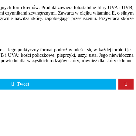
yjnych form kremów. Produkt zawiera fotostabilne filtry UVA i UVB,
ymi czynnikami zewnętrznymi. Zawarta w olejku witamina E, o silnym
sywnie nawilża skórę, zapobiegając przesuszeniu. Przywraca skórze
k. Jego praktyczny format podróżny mieści się w każdej torbie i jest
VB i UVA: kości policzkowe, pieprzyki, uszy, usta. Jego niewidoczna
dpowiedni dla wszystkich rodzajów skóry, również dla skóry skłonnej
Tweet