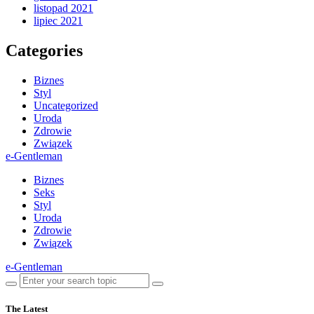
listopad 2021
lipiec 2021
Categories
Biznes
Styl
Uncategorized
Uroda
Zdrowie
Związek
e-Gentleman
Biznes
Seks
Styl
Uroda
Zdrowie
Związek
e-Gentleman
The Latest