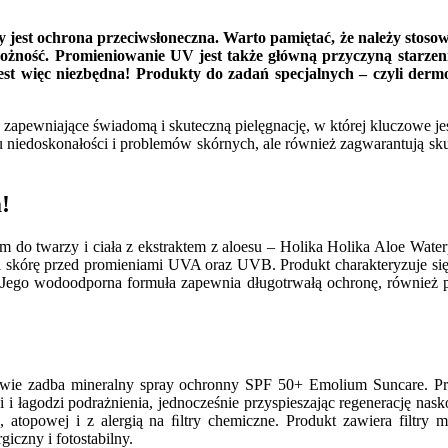
 jest ochrona przeciwsłoneczna. Warto pamiętać, że należy stosować
trożność. Promieniowanie UV jest także główną przyczyną starzen
st więc niezbędna! Produkty do zadań specjalnych – czyli derm
zapewniające świadomą i skuteczną pielęgnację, w której kluczowe jest
 niedoskonałości i problemów skórnych, ale również zagwarantują sk
!
 do twarzy i ciała z ekstraktem z aloesu – Holika Holika Aloe Wate
kórę przed promieniami UVA oraz UVB. Produkt charakteryzuje się d
 Jego wodoodporna formuła zapewnia długotrwałą ochronę, również po
ciwie zadba mineralny spray ochronny SPF 50+ Emolium Suncare. Pro
odzi podrażnienia, jednocześnie przyspieszając regenerację naskórk
atopowej i z alergią na ﬁltry chemiczne. Produkt zawiera filtry 
iczny i fotostabilny.