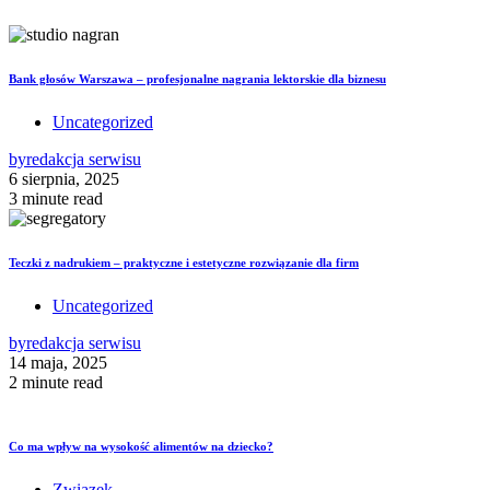
Bank głosów Warszawa – profesjonalne nagrania lektorskie dla biznesu
Uncategorized
by
redakcja serwisu
6 sierpnia, 2025
3 minute read
Teczki z nadrukiem – praktyczne i estetyczne rozwiązanie dla firm
Uncategorized
by
redakcja serwisu
14 maja, 2025
2 minute read
Co ma wpływ na wysokość alimentów na dziecko?
Związek