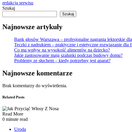
redakcja serwisu
Szukaj
Szukaj
Najnowsze artykuły
Bank głosów Warszawa – profesjonalne nagrania lektorskie dla
Teczki z nadrukiem – praktyczne i estetyczne rozwiązanie dla f
Co ma wpływ na wysokość alimentów na dziecko?
Jakie zastosowanie mają szalunki podczas budowy domu?
Problemy ze słuchem – kiedy potrzebny jest aparat?
Najnowsze komentarze
Brak komentarzy do wyświetlenia.
Related Posts
Read More
0 minute read
Uroda