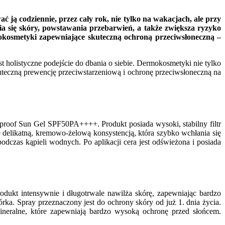
 ją codziennie, przez cały rok, nie tylko na wakacjach, ale przy
ia się skóry, powstawania przebarwień, a także zwiększa ryzyko
okosmetyki zapewniające skuteczną ochroną przeciwsłoneczną –
 holistyczne podejście do dbania o siebie. Dermokosmetyki nie tylko
uteczną prewencję przeciwstarzeniową i ochronę przeciwsłoneczną na
rproof Sun Gel SPF50PA++++. Produkt posiada wysoki, stabilny filtr
elikatną, kremowo-żelową konsystencją, która szybko wchłania się
dczas kąpieli wodnych. Po aplikacji cera jest odświeżona i posiada
dukt intensywnie i długotrwale nawilża skórę, zapewniając bardzo
a. Spray przeznaczony jest do ochrony skóry od już 1. dnia życia.
mineralne, które zapewniają bardzo wysoką ochronę przed słońcem.