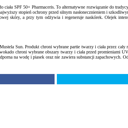
do ciała SPF 50+ Pharmaceris. To alternatywne rozwiązanie do tradyc
najwyższy stopień ochrony przed silnym nasłonecznieniem i szkodliw
wej skóry, a przy tym odżywia i regeneruje naskórek. Olejek inten
stela Sun. Produkt chroni wybrane partie twarzy i ciała przez cały ro
z awokado chroni wybrane obszary twarzy i ciała przed promieniami U
t odporna na wodę i piasek oraz nie zawiera substancji zapachowych. O