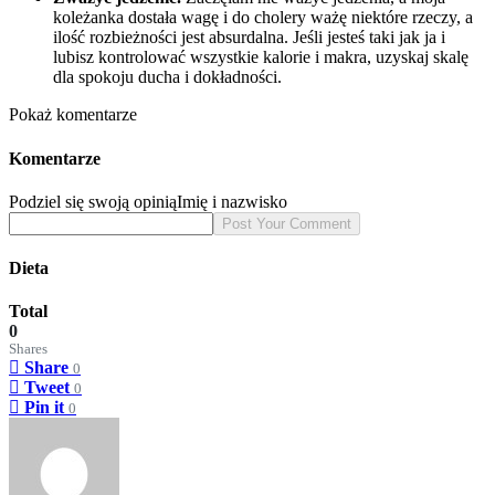
koleżanka dostała wagę i do cholery ważę niektóre rzeczy, a
ilość rozbieżności jest absurdalna. Jeśli jesteś taki jak ja i
lubisz kontrolować wszystkie kalorie i makra, uzyskaj skalę
dla spokoju ducha i dokładności.
Pokaż komentarze
Komentarze
Podziel się swoją opinią
Imię i nazwisko
Dieta
Total
0
Shares
Share
0
Tweet
0
Pin it
0