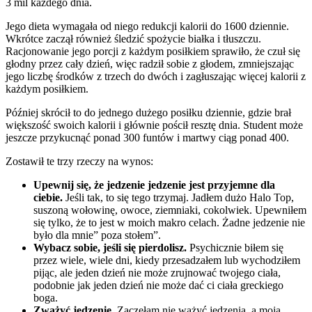
3 mil każdego dnia.
Jego dieta wymagała od niego redukcji kalorii do 1600 dziennie.
Wkrótce zaczął również śledzić spożycie białka i tłuszczu.
Racjonowanie jego porcji z każdym posiłkiem sprawiło, że czuł się
głodny przez cały dzień, więc radził sobie z głodem, zmniejszając
jego liczbę środków z trzech do dwóch i zagłuszając więcej kalorii z
każdym posiłkiem.
Później skrócił to do jednego dużego posiłku dziennie, gdzie brał
większość swoich kalorii i głównie pościł resztę dnia. Student może
jeszcze przykucnąć ponad 300 funtów i martwy ciąg ponad 400.
Zostawił te trzy rzeczy na wynos:
Upewnij się, że jedzenie jedzenie jest przyjemne dla
ciebie.
Jeśli tak, to się tego trzymaj. Jadłem dużo Halo Top,
suszoną wołowinę, owoce, ziemniaki, cokolwiek. Upewniłem
się tylko, że to jest w moich makro celach. Żadne jedzenie nie
było dla mnie” poza stołem”.
Wybacz sobie, jeśli się pierdolisz.
Psychicznie biłem się
przez wiele, wiele dni, kiedy przesadzałem lub wychodziłem
pijąc, ale jeden dzień nie może zrujnować twojego ciała,
podobnie jak jeden dzień nie może dać ci ciała greckiego
boga.
Zważyć jedzenie.
Zaczęłam nie ważyć jedzenia, a moja