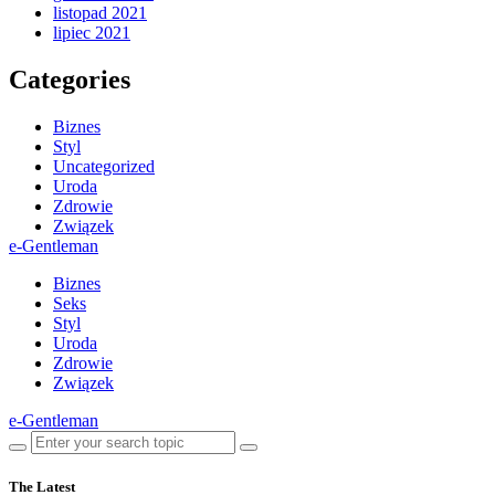
listopad 2021
lipiec 2021
Categories
Biznes
Styl
Uncategorized
Uroda
Zdrowie
Związek
e-Gentleman
Biznes
Seks
Styl
Uroda
Zdrowie
Związek
e-Gentleman
The Latest