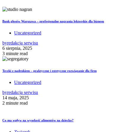
Bank głosów Warszawa – profesjonalne nagrania lektorskie dla biznesu
Uncategorized
by
redakcja serwisu
6 sierpnia, 2025
3 minute read
Teczki z nadrukiem – praktyczne i estetyczne rozwiązanie dla firm
Uncategorized
by
redakcja serwisu
14 maja, 2025
2 minute read
Co ma wpływ na wysokość alimentów na dziecko?
Związek