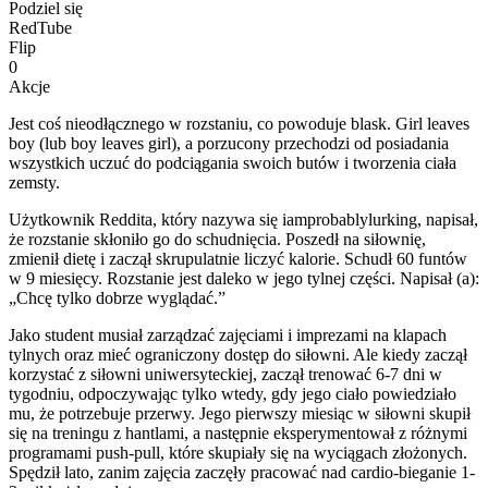
Podziel się
RedTube
Flip
0
Akcje
Jest coś nieodłącznego w rozstaniu, co powoduje blask. Girl leaves
boy (lub boy leaves girl), a porzucony przechodzi od posiadania
wszystkich uczuć do podciągania swoich butów i tworzenia ciała
zemsty.
Użytkownik Reddita, który nazywa się iamprobablylurking, napisał,
że rozstanie skłoniło go do schudnięcia. Poszedł na siłownię,
zmienił dietę i zaczął skrupulatnie liczyć kalorie. Schudł 60 funtów
w 9 miesięcy. Rozstanie jest daleko w jego tylnej części. Napisał (a):
„Chcę tylko dobrze wyglądać.”
Jako student musiał zarządzać zajęciami i imprezami na klapach
tylnych oraz mieć ograniczony dostęp do siłowni. Ale kiedy zaczął
korzystać z siłowni uniwersyteckiej, zaczął trenować 6-7 dni w
tygodniu, odpoczywając tylko wtedy, gdy jego ciało powiedziało
mu, że potrzebuje przerwy. Jego pierwszy miesiąc w siłowni skupił
się na treningu z hantlami, a następnie eksperymentował z różnymi
programami push-pull, które skupiały się na wyciągach złożonych.
Spędził lato, zanim zajęcia zaczęły pracować nad cardio-bieganie 1-