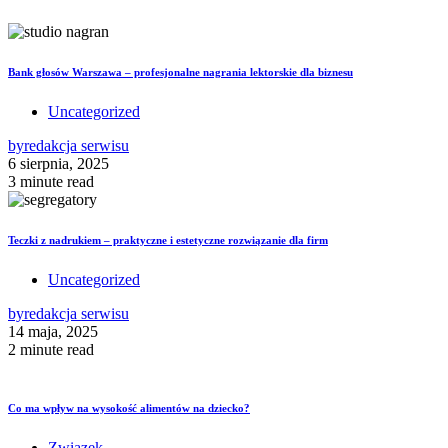
Bank głosów Warszawa – profesjonalne nagrania lektorskie dla biznesu
Uncategorized
by
redakcja serwisu
6 sierpnia, 2025
3 minute read
Teczki z nadrukiem – praktyczne i estetyczne rozwiązanie dla firm
Uncategorized
by
redakcja serwisu
14 maja, 2025
2 minute read
Co ma wpływ na wysokość alimentów na dziecko?
Związek