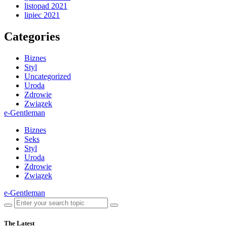
listopad 2021
lipiec 2021
Categories
Biznes
Styl
Uncategorized
Uroda
Zdrowie
Związek
e-Gentleman
Biznes
Seks
Styl
Uroda
Zdrowie
Związek
e-Gentleman
The Latest