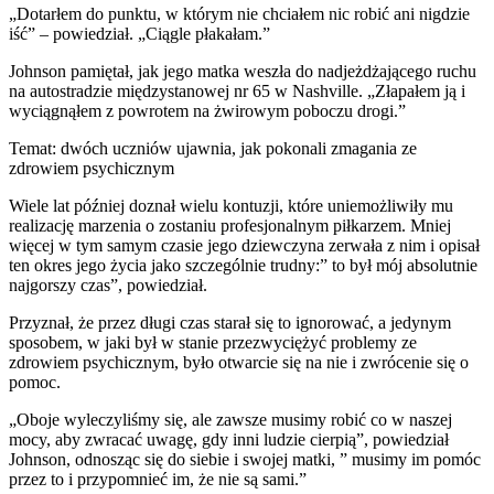
„Dotarłem do punktu, w którym nie chciałem nic robić ani nigdzie
iść” – powiedział. „Ciągle płakałam.”
Johnson pamiętał, jak jego matka weszła do nadjeżdżającego ruchu
na autostradzie międzystanowej nr 65 w Nashville. „Złapałem ją i
wyciągnąłem z powrotem na żwirowym poboczu drogi.”
Temat: dwóch uczniów ujawnia, jak pokonali zmagania ze
zdrowiem psychicznym
Wiele lat później doznał wielu kontuzji, które uniemożliwiły mu
realizację marzenia o zostaniu profesjonalnym piłkarzem. Mniej
więcej w tym samym czasie jego dziewczyna zerwała z nim i opisał
ten okres jego życia jako szczególnie trudny:” to był mój absolutnie
najgorszy czas”, powiedział.
Przyznał, że przez długi czas starał się to ignorować, a jedynym
sposobem, w jaki był w stanie przezwyciężyć problemy ze
zdrowiem psychicznym, było otwarcie się na nie i zwrócenie się o
pomoc.
„Oboje wyleczyliśmy się, ale zawsze musimy robić co w naszej
mocy, aby zwracać uwagę, gdy inni ludzie cierpią”, powiedział
Johnson, odnosząc się do siebie i swojej matki, ” musimy im pomóc
przez to i przypomnieć im, że nie są sami.”