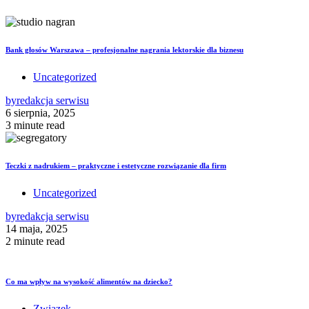
Bank głosów Warszawa – profesjonalne nagrania lektorskie dla biznesu
Uncategorized
by
redakcja serwisu
6 sierpnia, 2025
3 minute read
Teczki z nadrukiem – praktyczne i estetyczne rozwiązanie dla firm
Uncategorized
by
redakcja serwisu
14 maja, 2025
2 minute read
Co ma wpływ na wysokość alimentów na dziecko?
Związek