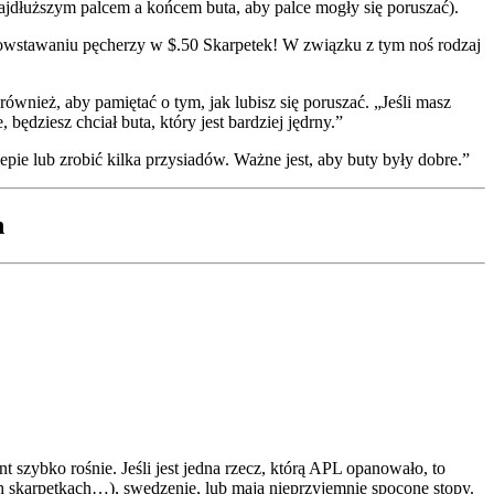
 najdłuższym palcem a końcem buta, aby palce mogły się poruszać).
owstawaniu pęcherzy w $.50 Skarpetek! W związku z tym noś rodzaj
również, aby pamiętać o tym, jak lubisz się poruszać. „Jeśli masz
 będziesz chciał buta, który jest bardziej jędrny.”
epie lub zrobić kilka przysiadów. Ważne jest, aby buty były dobre.”
n
 szybko rośnie. Jeśli jest jedna rzecz, którą APL opanowało, to
ch skarpetkach…), swędzenie, lub mają nieprzyjemnie spocone stopy.