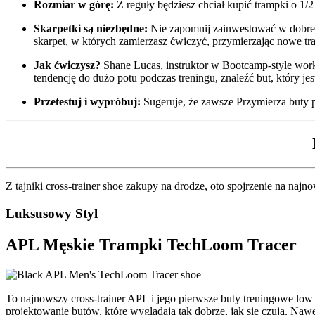
Rozmiar w górę:
Z reguły będziesz chciał kupić trampki o 1/
Skarpetki są niezbędne:
Nie zapomnij zainwestować w dobre 
skarpet, w których zamierzasz ćwiczyć, przymierzając nowe t
Jak ćwiczysz?
Shane Lucas, instruktor w Bootcamp-style workou
tendencję do dużo potu podczas treningu, znaleźć but, który jes
Przetestuj i wypróbuj:
Sugeruje, że zawsze Przymierza buty p
Z tajniki cross-trainer shoe zakupy na drodze, oto spojrzenie na naj
Luksusowy Styl
APL Męskie Trampki TechLoom Tracer
To najnowszy cross-trainer APL i jego pierwsze buty treningowe low t
projektowanie butów, które wyglądają tak dobrze, jak się czują. Na