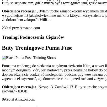
Buty są sztywne tam, gdzie muszą być i rozciągliwe tam, gdzie mus
Obiecująca recenzja:
„Byłem trochę zaniepokojony wydaniem tak duż
wygodniejsze niż jakiekolwiek inne marki, z których korzystałem w p
że dokonałem zakupu.”- William
230 zł przy Amazon.com
Treningi Podnoszenia Ciężarów
Buty Treningowe Puma Fuse
Puma ma tendencję do siedzenia na tylnym siedzeniu Nike, a nawet Re
modnym designem, który jest hartowany przez neutralne kolory do co
doprowadzają cię poniżej równoległości, podczas gdy wewnętrzna p
zapewnia elastyczność, a jednocześnie chroni przed ruchami zużywają
Obiecująca recenzja:
„Noszę 13. Zamówił 13. Buty są trochę przyt
siłowni.”- JDOB
89,95 zł Amazon.com