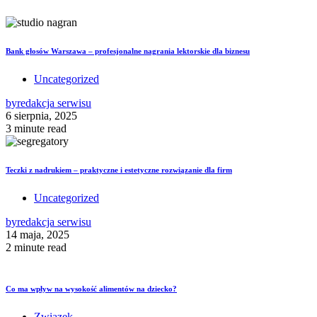
Bank głosów Warszawa – profesjonalne nagrania lektorskie dla biznesu
Uncategorized
by
redakcja serwisu
6 sierpnia, 2025
3 minute read
Teczki z nadrukiem – praktyczne i estetyczne rozwiązanie dla firm
Uncategorized
by
redakcja serwisu
14 maja, 2025
2 minute read
Co ma wpływ na wysokość alimentów na dziecko?
Związek