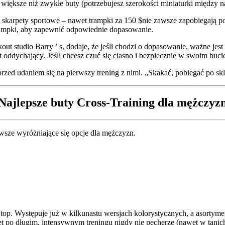
2 większe niż zwykłe buty (potrzebujesz szerokości miniaturki między
skarpety sportowe – nawet trampki za 150 $nie zawsze zapobiegają p
rampki, aby zapewnić odpowiednie dopasowanie.
t studio Barry ’ s, dodaje, że jeśli chodzi o dopasowanie, ważne jest 
t oddychający. Jeśli chcesz czuć się ciasno i bezpiecznie w swoim bucie,
rzed udaniem się na pierwszy trening z nimi. „Skakać, pobiegać po skl
Najlepsze buty Cross-Training dla mężczyz
nowsze wyróżniające się opcje dla mężczyzn.
op. Występuje już w kilkunastu wersjach kolorystycznych, a asortyment
wet po długim, intensywnym treningu nigdy nie pęcherze (nawet w tani