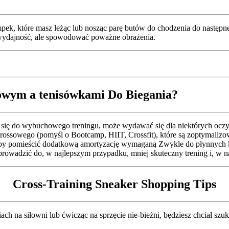
ek, które masz leżąc lub nosząc parę butów do chodzenia do następne
ć wydajność, ale spowodować poważne obrażenia.
sowym a tenisówkami Do Biegania?
się do wybuchowego treningu, może wydawać się dla niektórych oczywi
crossowego (pomyśl o Bootcamp, HIIT, Crossfit), które są zoptymaliz
aby pomieścić dodatkową amortyzację wymaganą Zwykle do płynnych 
 prowadzić do, w najlepszym przypadku, mniej skuteczny trening i, w 
Cross-Training Sneaker Shopping Tips
iach na siłowni lub ćwicząc na sprzęcie nie-bieżni, będziesz chciał s