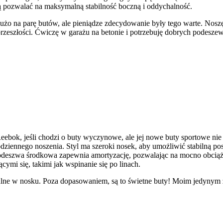
zą pozwalać na maksymalną stabilność boczną i oddychalność.
o na parę butów, ale pieniądze zdecydowanie były tego warte. Noszę b
rzeszłości. Ćwiczę w garażu na betonie i potrzebuję dobrych podeszew
ebok, jeśli chodzi o buty wyczynowe, ale jej nowe buty sportowe nie 
dziennego noszenia. Styl ma szeroki nosek, aby umożliwić stabilną po
odeszwa środkowa zapewnia amortyzację, pozwalając na mocno obciąż
cymi się, takimi jak wspinanie się po linach.
ulne w nosku. Poza dopasowaniem, są to świetne buty! Moim jedynym 