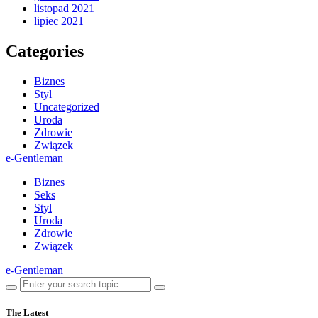
listopad 2021
lipiec 2021
Categories
Biznes
Styl
Uncategorized
Uroda
Zdrowie
Związek
e-Gentleman
Biznes
Seks
Styl
Uroda
Zdrowie
Związek
e-Gentleman
The Latest