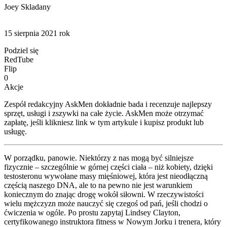
Joey Skladany
15 sierpnia 2021 rok
Podziel się
RedTube
Flip
0
Akcje
Zespół redakcyjny AskMen dokładnie bada i recenzuje najlepszy
sprzęt, usługi i zszywki na całe życie. AskMen może otrzymać
zapłatę, jeśli klikniesz link w tym artykule i kupisz produkt lub
usługę.
W porządku, panowie. Niektórzy z nas mogą być silniejsze
fizycznie – szczególnie w górnej części ciała – niż kobiety, dzięki
testosteronu wywołane masy mięśniowej, która jest nieodłączną
częścią naszego DNA, ale to na pewno nie jest warunkiem
koniecznym do znając drogę wokół siłowni. W rzeczywistości
wielu mężczyzn może nauczyć się czegoś od pań, jeśli chodzi o
ćwiczenia w ogóle. Po prostu zapytaj Lindsey Clayton,
certyfikowanego instruktora fitness w Nowym Jorku i trenera, który