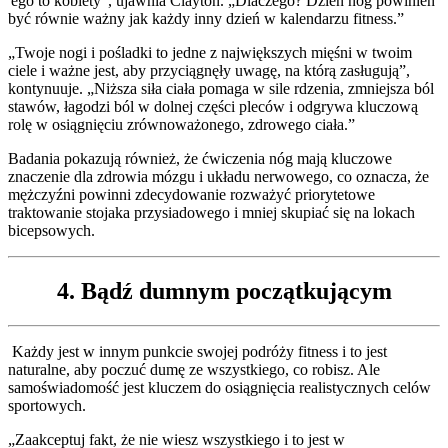
'ego to kobiety”, ujawnia Clayton. „Dlaczego? Dzień nóg powinien
być równie ważny jak każdy inny dzień w kalendarzu fitness.”
„Twoje nogi i pośladki to jedne z największych mięśni w twoim
ciele i ważne jest, aby przyciągnęły uwagę, na którą zasługują”,
kontynuuje. „Niższa siła ciała pomaga w sile rdzenia, zmniejsza ból
stawów, łagodzi ból w dolnej części pleców i odgrywa kluczową
rolę w osiągnięciu zrównoważonego, zdrowego ciała.”
Badania pokazują również, że ćwiczenia nóg mają kluczowe
znaczenie dla zdrowia mózgu i układu nerwowego, co oznacza, że
mężczyźni powinni zdecydowanie rozważyć priorytetowe
traktowanie stojaka przysiadowego i mniej skupiać się na lokach
bicepsowych.
4. Bądź dumnym początkującym
Każdy jest w innym punkcie swojej podróży fitness i to jest
naturalne, aby poczuć dumę ze wszystkiego, co robisz. Ale
samoświadomość jest kluczem do osiągnięcia realistycznych celów
sportowych.
„Zaakceptuj fakt, że nie wiesz wszystkiego i to jest w