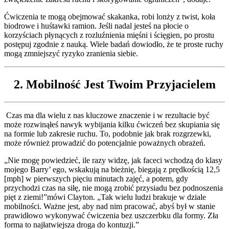
Ćwiczenia te mogą obejmować skakanka, robi lonży z twist, koła
biodrowe i huśtawki ramion. Jeśli nadal jesteś na płocie o
korzyściach płynących z rozluźnienia mięśni i ścięgien, po prostu
postępuj zgodnie z nauką. Wiele badań dowiodło, że te proste ruchy
mogą zmniejszyć ryzyko zranienia siebie.
2. Mobilność Jest Twoim Przyjacielem
Czas ma dla wielu z nas kluczowe znaczenie i w rezultacie być
może rozwinąłeś nawyk wybijania kilku ćwiczeń bez skupiania się
na formie lub zakresie ruchu. To, podobnie jak brak rozgrzewki,
może również prowadzić do potencjalnie poważnych obrażeń.
„Nie mogę powiedzieć, ile razy widzę, jak faceci wchodzą do klasy
mojego Barry’ ego, wskakują na bieżnię, biegają z prędkością 12,5
[mph] w pierwszych pięciu minutach zajęć, a potem, gdy
przychodzi czas na siłę, nie mogą zrobić przysiadu bez podnoszenia
pięt z ziemi!”mówi Clayton. „Tak wielu ludzi brakuje w dziale
mobilności. Ważne jest, aby nad nim pracować, abyś był w stanie
prawidłowo wykonywać ćwiczenia bez uszczerbku dla formy. Zła
forma to najłatwiejsza droga do kontuzji.”