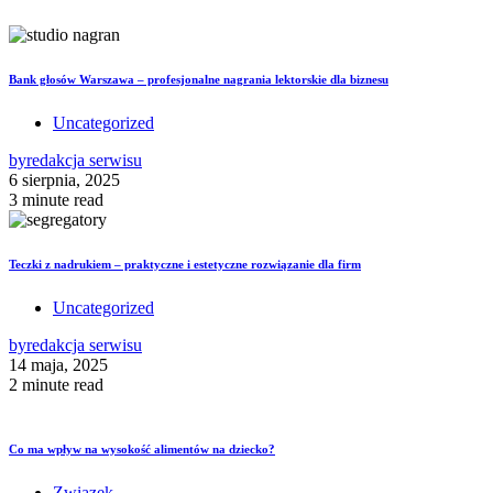
Bank głosów Warszawa – profesjonalne nagrania lektorskie dla biznesu
Uncategorized
by
redakcja serwisu
6 sierpnia, 2025
3 minute read
Teczki z nadrukiem – praktyczne i estetyczne rozwiązanie dla firm
Uncategorized
by
redakcja serwisu
14 maja, 2025
2 minute read
Co ma wpływ na wysokość alimentów na dziecko?
Związek