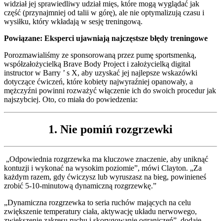
widział jej sprawiedliwy udział mięs, które mogą wyglądać jak
część (przynajmniej od talii w górę), ale nie optymalizują czasu i
wysiłku, który wkładają w sesję treningową.
Powiązane:
Eksperci ujawniają najczęstsze błędy treningowe
Porozmawialiśmy ze sponsorowaną przez pumę sportsmenką,
współzałożycielką Brave Body Project i założycielką digital
instructor w Barry ’ s X, aby uzyskać jej najlepsze wskazówki
dotyczące ćwiczeń, które kobiety najwyraźniej opanowały, a
mężczyźni powinni rozważyć włączenie ich do swoich procedur jak
najszybciej. Oto, co miała do powiedzenia:
1. Nie pomiń rozgrzewki
„Odpowiednia rozgrzewka ma kluczowe znaczenie, aby uniknąć
kontuzji i wykonać na wysokim poziomie”, mówi Clayton. „Za
każdym razem, gdy ćwiczysz lub wyruszasz na bieg, powinieneś
zrobić 5-10-minutową dynamiczną rozgrzewkę.”
„Dynamiczna rozgrzewka to seria ruchów mających na celu
zwiększenie temperatury ciała, aktywację układu nerwowego,
zwiększenie zakresu ruchu i skorygowanie ograniczeń”, dodaje.