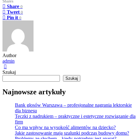
Shares
Share
0
Tweet
0
Pin it
0
Author
admin
Szukaj
Szukaj
Najnowsze artykuły
Bank głosów Warszawa – profesjonalne nagrania lektorskie
dla biznesu
Teczki z nadrukiem – praktyczne i estetyczne rozwiązanie dla
firm
Co ma wpływ na wysokość alimentów na dziecko?
Jakie zastosowanie mają szalunki podczas budowy domu?
Problemy ze słuchem – kiedy potrzebny jest aparat?