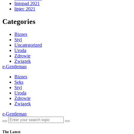
listopad 2021
lipiec 2021
Categories
Biznes
Styl
Uncategorized
Uroda
Zdrowie
Związek
e-Gentleman
Biznes
Seks
Styl
Uroda
Zdrowie
Związek
e-Gentleman
The Latest