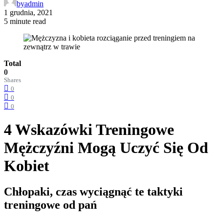
by
admin
1 grudnia, 2021
5 minute read
Total
0
Shares
0
0
0
4 Wskazówki Treningowe
Mężczyźni Mogą Uczyć Się Od
Kobiet
Chłopaki, czas wyciągnąć te taktyki
treningowe od pań