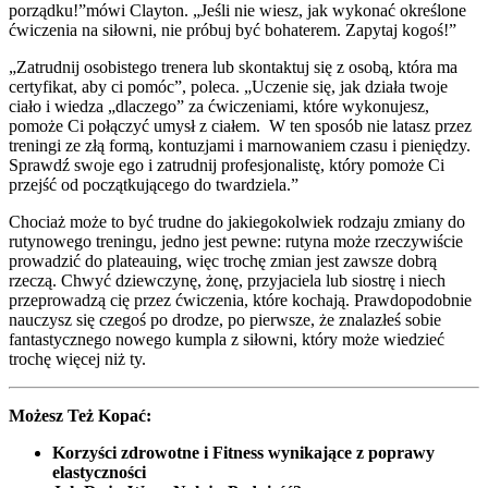
porządku!”mówi Clayton. „Jeśli nie wiesz, jak wykonać określone
ćwiczenia na siłowni, nie próbuj być bohaterem. Zapytaj kogoś!”
„Zatrudnij osobistego trenera lub skontaktuj się z osobą, która ma
certyfikat, aby ci pomóc”, poleca. „Uczenie się, jak działa twoje
ciało i wiedza „dlaczego” za ćwiczeniami, które wykonujesz,
pomoże Ci połączyć umysł z ciałem. W ten sposób nie latasz przez
treningi ze złą formą, kontuzjami i marnowaniem czasu i pieniędzy.
Sprawdź swoje ego i zatrudnij profesjonalistę, który pomoże Ci
przejść od początkującego do twardziela.”
Chociaż może to być trudne do jakiegokolwiek rodzaju zmiany do
rutynowego treningu, jedno jest pewne: rutyna może rzeczywiście
prowadzić do plateauing, więc trochę zmian jest zawsze dobrą
rzeczą. Chwyć dziewczynę, żonę, przyjaciela lub siostrę i niech
przeprowadzą cię przez ćwiczenia, które kochają. Prawdopodobnie
nauczysz się czegoś po drodze, po pierwsze, że znalazłeś sobie
fantastycznego nowego kumpla z siłowni, który może wiedzieć
trochę więcej niż ty.
Możesz Też Kopać:
Korzyści zdrowotne i Fitness wynikające z poprawy
elastyczności