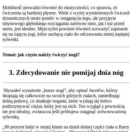
Mobilność prowadzi również do elastyczności, co sprawia, że
ćwiczenia są bardziej płynne. Wiele z wyżej wymienionych ćwiczeń
dynamicznych może pomóc w osiągnięciu tego, ale przyjęcie
rutynowego głębokiego rozciągania zarówno rano, jak i tuż przed
snem, jest idealne. Mężczyźni powinni również rozważyć zapisanie
się na zajęcia jogi, które zachęcą ciało do odczuwania mniej napiętej
sylwetki.
Temat: jak często należy ćwiczyć nogi?
3. Zdecydowanie nie pomijaj dnia nóg
Słyszałeś wyrażenie „kurze nogi”, aby opisać facetów, którzy
skupiają się całkowicie na swoich górnych ciałach, zaniedbując
dolną połowę, co skutkuje nogami, które wydają się ledwo
podtrzymywać ciężar, który jest na nich. Ten wygląd z pewnością
nie jest idealny, zwłaszcza jeśli próbujesz osiągnąć zrównoważoną
sylwetkę.
„90 procent ludzi w mojej klasie na dzień dolnej części ciała u Barry