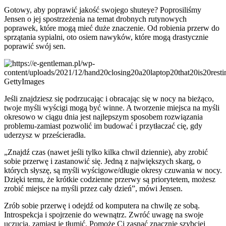
Gotowy, aby poprawić jakość swojego shuteye? Poprosiliśmy
Jensen o jej spostrzeżenia na temat drobnych rutynowych
poprawek, które mogą mieć duże znaczenie. Od robienia przerw do
sprzątania sypialni, oto osiem nawyków, które mogą drastycznie
poprawić swój sen.
GettyImages
Jeśli znajdziesz się podrzucając i obracając się w nocy na bieżąco,
twoje myśli wyścigi mogą być winne. A tworzenie miejsca na myśli
okresowo w ciągu dnia jest najlepszym sposobem rozwiązania
problemu-zamiast pozwolić im budować i przytłaczać cię, gdy
uderzysz w prześcieradła.
„Znajdź czas (nawet jeśli tylko kilka chwil dziennie), aby zrobić
sobie przerwę i zastanowić się. Jedną z największych skarg, o
których słyszę, są myśli wyścigowe/długie okresy czuwania w nocy.
Dzięki temu, że krótkie codzienne przerwy są priorytetem, możesz
zrobić miejsce na myśli przez cały dzień”, mówi Jensen.
Zrób sobie przerwę i odejdź od komputera na chwilę ze sobą.
Introspekcja i spojrzenie do wewnątrz. Zwróć uwagę na swoje
uczucia, zamiast je tłumić. Pomoże Ci zasnąć znacznie szybciej