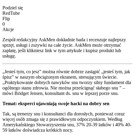
Podziel się
RedTube
Flip
0
Akcje
Zespół redakcyjny AskMen dokładnie bada i recenzuje najlepszy
sprzęt, usługi i zszywki na całe życie. AskMen może otrzymać
zapłatę, jeśli klikniesz link w tym artykule i kupisz produkt lub
usługę.
„Jesteś tym, co jesz” można równie dobrze zastąpić „jesteś tym, jak
śpisz” w naszym obciążonym ekranem, stresującym świecie.
„Praktykowanie dobrych nawyków snu tworzy silny fundament dla
ogólnego stanu zdrowia. Nie można prześcignąć słabego snu ” –
mówi Bridget Jensen, konsultant ds. snu w lepszej porze snu.
Temat: eksperci ujawniają swoje hacki na dobry sen
Tak, są trenerzy snu i konsultanci dla dorosłych, ponieważ coraz
więcej osób zmaga się z prawidłowym odpoczynkiem. Według
Amerykańskiego Stowarzyszenia snu, 37% 20-39 latków i 40% 40-
59 latków doświadcza krótkich nocy.