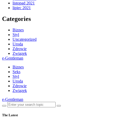
listopad 2021
lipiec 2021
Categories
Biznes
Styl
Uncategorized
Uroda
Zdrowie
Związek
e-Gentleman
Biznes
Seks
Styl
Uroda
Zdrowie
Związek
e-Gentleman
The Latest