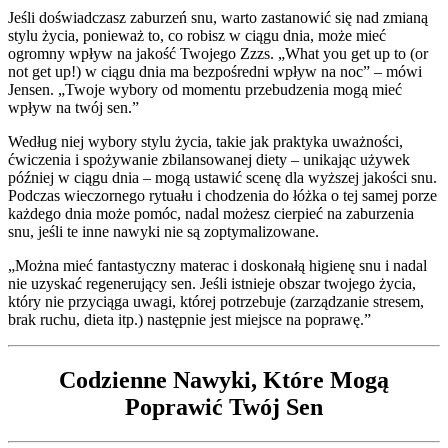
Jeśli doświadczasz zaburzeń snu, warto zastanowić się nad zmianą
stylu życia, ponieważ to, co robisz w ciągu dnia, może mieć
ogromny wpływ na jakość Twojego Zzzs. „What you get up to (or
not get up!) w ciągu dnia ma bezpośredni wpływ na noc” – mówi
Jensen. „Twoje wybory od momentu przebudzenia mogą mieć
wpływ na twój sen.”
Według niej wybory stylu życia, takie jak praktyka uważności,
ćwiczenia i spożywanie zbilansowanej diety – unikając używek
później w ciągu dnia – mogą ustawić scenę dla wyższej jakości snu.
Podczas wieczornego rytuału i chodzenia do łóżka o tej samej porze
każdego dnia może pomóc, nadal możesz cierpieć na zaburzenia
snu, jeśli te inne nawyki nie są zoptymalizowane.
„Można mieć fantastyczny materac i doskonałą higienę snu i nadal
nie uzyskać regenerujący sen. Jeśli istnieje obszar twojego życia,
który nie przyciąga uwagi, której potrzebuje (zarządzanie stresem,
brak ruchu, dieta itp.) następnie jest miejsce na poprawę.”
Codzienne Nawyki, Które Mogą
Poprawić Twój Sen