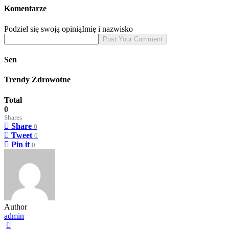
Komentarze
Podziel się swoją opinią
Imię i nazwisko
Sen
Trendy Zdrowotne
Total
0
Shares
Share
0
Tweet
0
Pin it
0
Author
admin