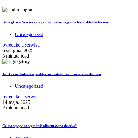
Bank głosów Warszawa – profesjonalne nagrania lektorskie dla biznesu
Uncategorized
by
redakcja serwisu
6 sierpnia, 2025
3 minute read
Teczki z nadrukiem – praktyczne i estetyczne rozwiązanie dla firm
Uncategorized
by
redakcja serwisu
14 maja, 2025
2 minute read
Co ma wpływ na wysokość alimentów na dziecko?
Związek