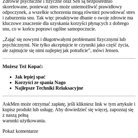
Zdrowie psychiczne i fizyczne oraz Sen są bezpośrednio
skorelowane, ponieważ stres może uniemożliwić prawidłowy
odpoczynek, a wszelkie schorzenia mogą również powodować stres
i zaburzenia snu. Tak więc proaktywne dbanie o swoje zdrowie ma
kluczowe znaczenie dla uzyskania korzyści płynących z dobrego
snu, co w końcu poprawi ogólne samopoczucie.
„Zająć się nowymi i długotrwałymi problemami fizycznymi lub
psychicznymi. Nie tylko akceptujcie te czynniki jako część życia,
ale zajmujcie się nimi najlepiej jak potraficie”, mówi Jensen.
Możesz Też Kopać:
Jak lepiej spać
Korzyści ze spania Nago
Najlepsze Techniki Relaksacyjne
AskMen może otrzymać zapłatę, jeśli klikniesz link w tym artykule i
kupisz produkt lub usługę. Aby dowiedzieć się więcej, zapoznaj się
z naszą pełną
warunki użytkowania.
Pokaż komentarze