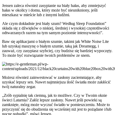
Jensen zaleca również zasypianie na biały hałas, aby zmniejszyć
hałas w okolicy i domu, który może być nieunikniony, jeśli
mieszkasz w mieście lub z innymi ludźmi.
Ale czym dokładnie jest biały szum? Według Sleep Foundation”
składa się z dźwięków o niskiej, średniej i wysokiej częstotliwości
odtwarzanych razem na tym samym poziomie intensywności”.
Baw się aplikacjami o białym szumie, takimi jak White Noise Lite
lub uzyskaj maszynę o białym szumie, taką jak Dreamegg, i
zauważ, czy zasypiasz szybciej, czy budzisz się bardziej wypoczęty.
To może być rozwiązanie twoich problemów ze snem.
Możesz również zainwestować w zasłony zaciemniające, aby
uzyskać lepszy sen. Nawet najmniejsza ilość światła może zakłócić
twój naturalny zegar.
„Zrób sypialnię tak ciemną, jak to możliwe. Czy w Twoim oknie
świeci Latarnia? Załóż lepsze zasłony. Nawet jeśli powieki są
zamknięte, mózg może wyczuć światło w pomieszczeniu. Może to
przyczynić się do obudzenia się wcześniej niż jest to pożądane i/lub
nocne pobudki”, mówi Jensen.