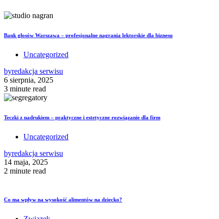
Bank głosów Warszawa – profesjonalne nagrania lektorskie dla biznesu
Uncategorized
by
redakcja serwisu
6 sierpnia, 2025
3 minute read
Teczki z nadrukiem – praktyczne i estetyczne rozwiązanie dla firm
Uncategorized
by
redakcja serwisu
14 maja, 2025
2 minute read
Co ma wpływ na wysokość alimentów na dziecko?
Związek