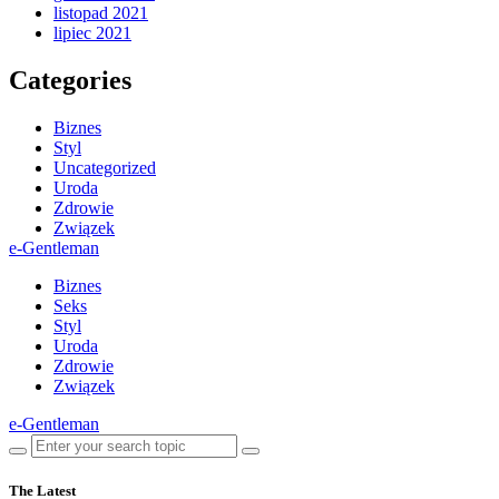
listopad 2021
lipiec 2021
Categories
Biznes
Styl
Uncategorized
Uroda
Zdrowie
Związek
e-Gentleman
Biznes
Seks
Styl
Uroda
Zdrowie
Związek
e-Gentleman
The Latest