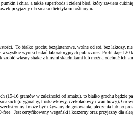
umkin i chia), a także superfoods i zieleni bled, który zawiera cukinię
oszek przyjazny dla smaku dietetykom roślinnym.
zystości. To białko grochu bezglutenowe, wolne od soi, bez laktozy, n
wszystkie wyniki badań laboratoryjnych publicznie. Profil daje 120 
ek zrobić własny shake z innymi składnikami lub można odebrać ich 
ch (15-16 gramów w zależności od smaku), to białko grochu będzie pa
h smakach (oryginalny, truskawkowy, czekoladowy i waniliowy), Grow
zechstronny i może być używany do gotowania, pieczenia lub po prost
O-free. Jest certyfikowany wegański i koszerny oraz przyjazny dla al