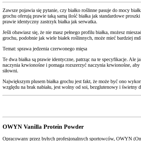
Zawsze pojawia się pytanie, czy białko roślinne pasuje do mocy biał
grochu oferują prawie taką samą ilość białka jak standardowe proszki
prawie identyczny zastrzyk białka jak serwatka.
Jeśli obawiasz się, że nie masz pełnego profilu białka, możesz miesz
grochu, podobnie jak wiele białek roślinnych, może mieć bardziej 
Temat: sprawa jedzenia czerwonego mięsa
Te dwa białka są prawie identyczne, patrząc na te specyfikacje. Ale
naczynia krwionośne i pomaga rozszerzyć naczynia krwionośne, ab
siłowni.
Największym plusem białka grochu jest fakt, że może być ono wykorzys
względu na brak nabiału, jest wolny od soi, bezglutenowy i świetny
OWYN Vanilla Protein Powder
Opracowany przez byłych profesjonalnych sportowców, OWYN (Only 