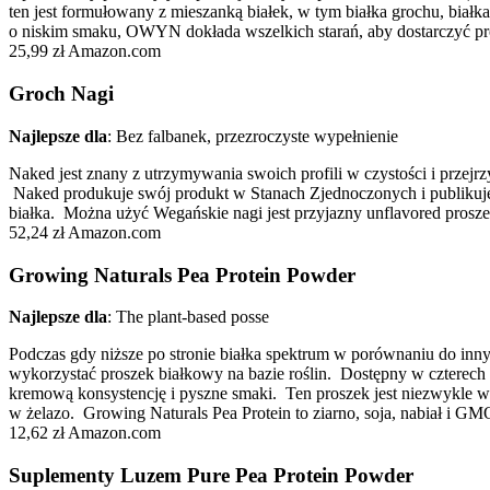
ten jest formułowany z mieszanką białek, w tym białka grochu, białka p
o niskim smaku, OWYN dokłada wszelkich starań, aby dostarczyć pr
25,99 zł Amazon.com
Groch Nagi
Najlepsze dla
: Bez falbanek, przezroczyste wypełnienie
Naked jest znany z utrzymywania swoich profili w czystości i przejr
Naked produkuje swój produkt w Stanach Zjednoczonych i publikuje 
białka. Można użyć Wegańskie nagi jest przyjazny unflavored prosz
52,24 zł Amazon.com
Growing Naturals Pea Protein Powder
Najlepsze dla
: The plant-based posse
Podczas gdy niższe po stronie białka spektrum w porównaniu do inny
wykorzystać proszek białkowy na bazie roślin. Dostępny w czterec
kremową konsystencję i pyszne smaki. Ten proszek jest niezwykle ws
w żelazo. Growing Naturals Pea Protein to ziarno, soja, nabiał i GM
12,62 zł Amazon.com
Suplementy Luzem Pure Pea Protein Powder