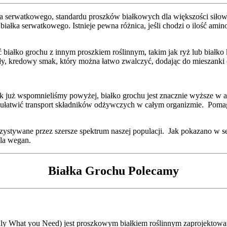
ka serwatkowego, standardu proszków białkowych dla większości siłown
 białka serwatkowego. Istnieje pewna różnica, jeśli chodzi o ilość am
ać białko grochu z innym proszkiem roślinnym, takim jak ryż lub białk
mdły, kredowy smak, który można łatwo zwalczyć, dodając do mieszan
 jak już wspomnieliśmy powyżej, białko grochu jest znacznie wyższe w a
y ułatwić transport składników odżywczych w całym organizmie. Pom
tywane przez szersze spektrum naszej populacji. Jak pokazano w sekcji
 dla wegan.
Białka Grochu Polecamy
What you Need) jest proszkowym białkiem roślinnym zaprojektowany