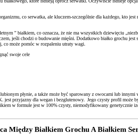
u białkowego, które istnieją oprócz serwatki. Oczywiście istnieje opcj
anizmu, co serwatka, ale kluczem-szczególnie dla każdego, kto jest na 
pletnym ” białkiem, co oznacza, że nie ma wszystkich dziewięciu „ni
aczem, jeśli chodzi o budowanie mięśni. Dodatkowo białko grochu jes
ej, co może pomóc w rozpaleniu utraty wagi.
gnąć swoje cele
ulubionym płynie, a także może być sparowany z owocami lub innym
K. jest przyjazny dla wegan i bezglutenowy. Jego czysty profil może b
iem w formule jest w 100% czysty, niemodyfikowany genetycznie izol
ca Między Białkiem Grochu A Białkiem Se