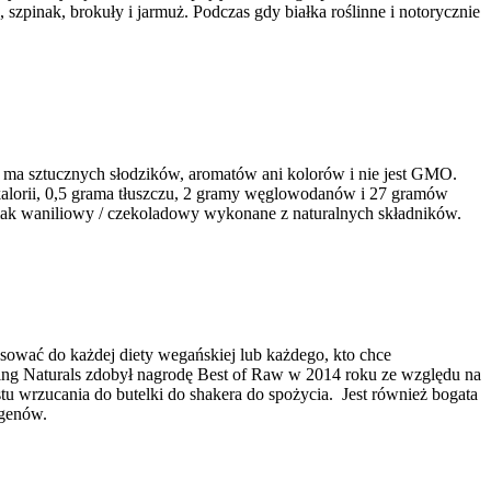
, szpinak, brokuły i jarmuż. Podczas gdy białka roślinne i notorycznie
ie ma sztucznych słodzików, aromatów ani kolorów i nie jest GMO.
kalorii, 0,5 grama tłuszczu, 2 gramy węglowodanów i 27 gramów
smak waniliowy / czekoladowy wykonane z naturalnych składników.
sować do każdej diety wegańskiej lub każdego, kto chce
ing Naturals zdobył nagrodę Best of Raw w 2014 roku ze względu na
u wrzucania do butelki do shakera do spożycia. Jest również bogata
ergenów.