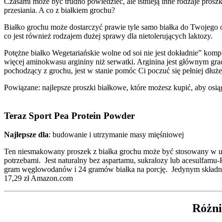
Czasami może być trudno powiedzieć, ale istnieją inne rodzaje proszk
przesiania. A co z białkiem grochu?
Białko grochu może dostarczyć prawie tyle samo białka do Twojego org
co jest również rodzajem dużej sprawy dla nietolerujących laktozy.
Potężne białko Wegetariańskie wolne od soi nie jest dokładnie” kom
więcej aminokwasu argininy niż serwatki. Arginina jest głównym gr
pochodzący z grochu, jest w stanie pomóc Ci poczuć się pełniej dłuż
Powiązane: najlepsze proszki białkowe, które możesz kupić, aby osią
Teraz Sport Pea Protein Powder
Najlepsze dla
: budowanie i utrzymanie masy mięśniowej
Ten niesmakowany proszek z białka grochu może być stosowany w 
potrzebami. Jest naturalny bez aspartamu, sukralozy lub acesulfamu-
gram węglowodanów i 24 gramów białka na porcję. Jedynym składnik
17,29 zł Amazon.com
Różni