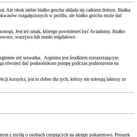
i. Ale obok siebie białko grochu układa się całkiem dobrze. Białka
inokwasów rozgałęzionych w profilu, ale białko grochu może dać
o konopi. Jest też smak, którego powinieneś być świadomy. Białko
ki owoce, warzywa lub masło migdałowe.
rgininie niż serwatka. Arginina jest środkiem rozszerzającym
aga również dać podnośnikom pompę podczas podnoszenia na
 korzyści, jest to dobre dla tych, którzy nie tolerują laktozy ze
m z myślą o osobach cierpiących na alergie pokarmowe. Proszek