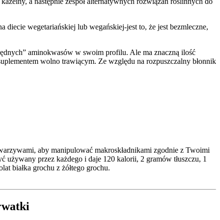
a kazeiny, a następnie zespół alternatywnych rozwiązań roślinnych do
diecie wegetariańskiej lub wegańskiej-jest to, że jest bezmleczne,
ezbędnych” aminokwasów w swoim profilu. Ale ma znaczną ilość
t suplementem wolno trawiącym. Ze względu na rozpuszczalny błonnik
i warzywami, aby manipulować makroskładnikami zgodnie z Twoimi
yć używany przez każdego i daje 120 kalorii, 2 gramów tłuszczu, 1
at białka grochu z żółtego grochu.
rwatki