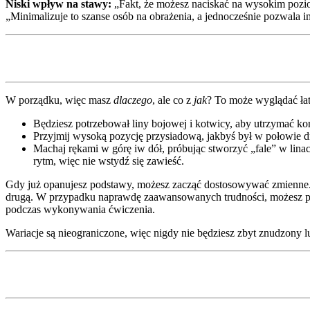
Niski wpływ na stawy:
„Fakt, że możesz naciskać na wysokim pozio
„Minimalizuje to szanse osób na obrażenia, a jednocześnie pozwala 
W porządku, więc masz
dlaczego
, ale co z
jak
? To może wyglądać łat
Będziesz potrzebował liny bojowej i kotwicy, aby utrzymać końce
Przyjmij wysoką pozycję przysiadową, jakbyś był w połowie d
Machaj rękami w górę iw dół, próbując stworzyć „fale” w linach
rytm, więc nie wstydź się zawieść.
Gdy już opanujesz podstawy, możesz zacząć dostosowywać zmienne. M
drugą. W przypadku naprawdę zaawansowanych trudności, możesz podn
podczas wykonywania ćwiczenia.
Wariacje są nieograniczone, więc nigdy nie będziesz zbyt znudzony 