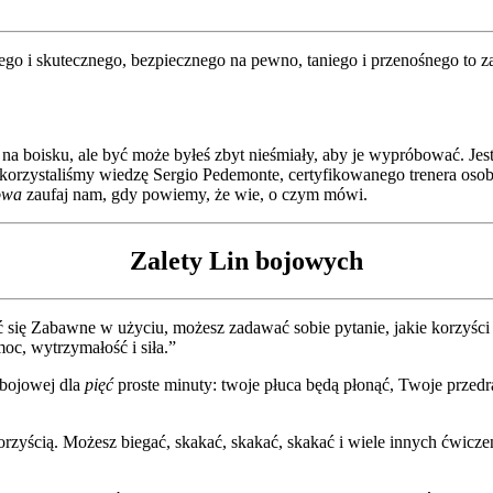
nego i skutecznego, bezpiecznego na pewno, taniego i przenośnego to 
 na boisku, ale być może byłeś zbyt nieśmiały, aby je wypróbować. Jes
korzystaliśmy wiedzę Sergio Pedemonte, certyfikowanego trenera osobi
owa
zaufaj nam, gdy powiemy, że wie, o czym mówi.
Zalety Lin bojowych
się Zabawne w użyciu, możesz zadawać sobie pytanie, jakie korzyści 
moc, wytrzymałość i siła.”
 bojowej dla
pięć
proste minuty: twoje płuca będą płonąć, Twoje przedr
rzyścią. Możesz biegać, skakać, skakać, skakać i wiele innych ćwicze