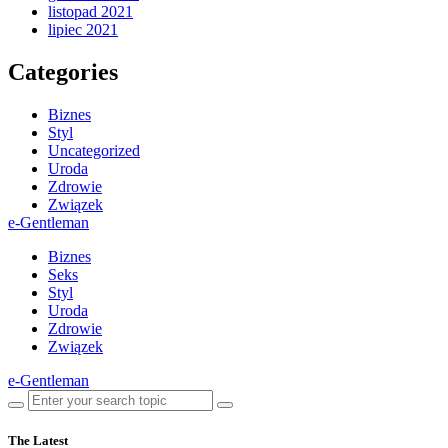
listopad 2021
lipiec 2021
Categories
Biznes
Styl
Uncategorized
Uroda
Zdrowie
Związek
e-Gentleman
Biznes
Seks
Styl
Uroda
Zdrowie
Związek
e-Gentleman
The Latest