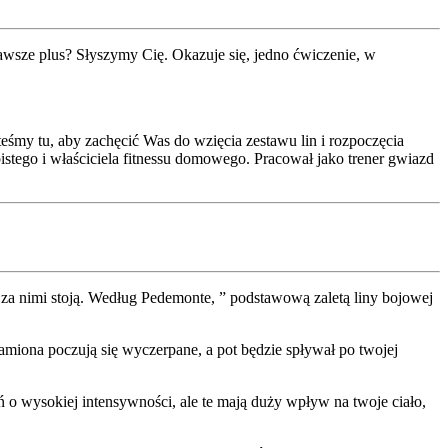
zawsze plus? Słyszymy Cię. Okazuje się, jedno ćwiczenie, w
teśmy tu, aby zachęcić Was do wzięcia zestawu lin i rozpoczęcia
stego i właściciela fitnessu domowego. Pracował jako trener gwiazd
za nimi stoją. Według Pedemonte, ” podstawową zaletą liny bojowej
amiona poczują się wyczerpane, a pot będzie spływał po twojej
ń o wysokiej intensywności, ale te mają duży wpływ na twoje ciało,