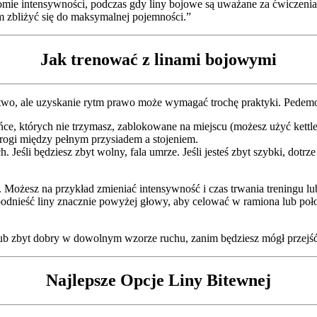
mie intensywności, podczas gdy liny bojowe są uważane za ćwiczenia
im zbliżyć się do maksymalnej pojemności.”
Jak trenować z linami bojowymi
wo, ale uzyskanie rytm prawo może wymagać trochę praktyki. Pedemon
, których nie trzymasz, zablokowane na miejscu (możesz użyć kettlebell
rogi między pełnym przysiadem a stojeniem.
. Jeśli będziesz zbyt wolny, fala umrze. Jeśli jesteś zbyt szybki, dot
ożesz na przykład zmieniać intensywność i czas trwania treningu lu
ieść liny znacznie powyżej głowy, aby celować w ramiona lub położyć
lub zbyt dobry w dowolnym wzorze ruchu, zanim będziesz mógł przejść
Najlepsze Opcje Liny Bitewnej