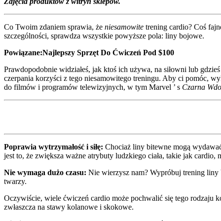
Zdjęcia produktów z witryn sklepów.
Co Twoim zdaniem sprawia, że
niesamowite
trening cardio? Coś faj
szczególności, sprawdza wszystkie powyższe pola: liny bojowe.
Powiązane:
Najlepszy Sprzęt Do Ćwiczeń Pod $100
Prawdopodobnie widziałeś, jak ktoś ich używa, na siłowni lub gdzieś
czerpania korzyści z tego niesamowitego treningu. Aby ci pomóc, wy
do filmów i programów telewizyjnych, w tym Marvel ’ s
Czarna Wd
Poprawia wytrzymałość i siłę:
Chociaż liny bitewne mogą wydawać 
jest to, że zwiększa ważne atrybuty ludzkiego ciała, takie jak cardio, 
Nie wymaga dużo czasu:
Nie wierzysz nam? Wypróbuj trening liny
twarzy.
Oczywiście, wiele ćwiczeń cardio może pochwalić się tego rodzaju ko
zwłaszcza na stawy kolanowe i skokowe.