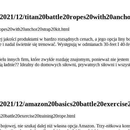
s/2021/12/titan20battle20ropes20with20anch
kiej jakości produktami w bardzo rozsądnych cenach, a jego opcja liny 
nadal świetnie się trenować. Występują w odmianach 30-feet I 40-feet,
elu innych firm, które zwykle rozdaję znajomym, ponieważ nie jestem
ją ładnie?? Idealny do domowych siłowni, prywatnych siłowni i wszyst
s/2021/12/amazon20basics20battle20exercise
iny bojowej, nie szukaj dalej niż własna opcja Amazon. Trzy-nitkowa k