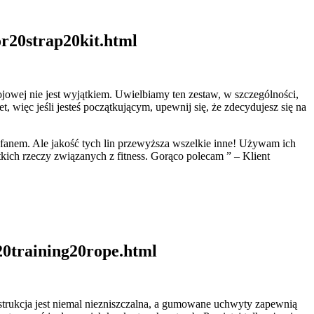
or20strap20kit.html
bojowej nie jest wyjątkiem. Uwielbiamy ten zestaw, w szczególności,
 więc jeśli jesteś początkującym, upewnij się, że zdecydujesz się na
 fanem. Ale jakość tych lin przewyższa wszelkie inne! Używam ich
kich rzeczy związanych z fitness. Gorąco polecam ” – Klient
20training20rope.html
onstrukcja jest niemal niezniszczalna, a gumowane uchwyty zapewnią