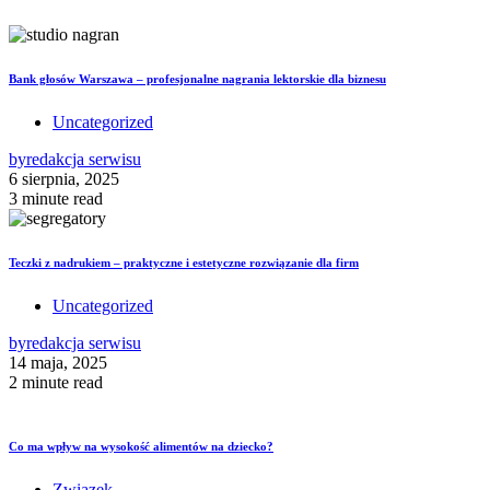
Bank głosów Warszawa – profesjonalne nagrania lektorskie dla biznesu
Uncategorized
by
redakcja serwisu
6 sierpnia, 2025
3 minute read
Teczki z nadrukiem – praktyczne i estetyczne rozwiązanie dla firm
Uncategorized
by
redakcja serwisu
14 maja, 2025
2 minute read
Co ma wpływ na wysokość alimentów na dziecko?
Związek