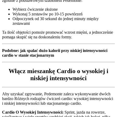
zgodnie z podstawowym szablonem Pedemonte:
Wybierz ćwiczenie złożone
Wykonaj 5 zestawów po 10-15 powtórzeń
Odpoczynek od 30 sekund do jednej minuty między
zestawami
Ta ilość objętości pomoże promować wzrost mięśni, a jednocześnie
pomaga skupić się na doskonaleniu formy.
Podobne: jak spalać dużo kalorii przy niskiej intensywności
cardio w stanie stacjonarnym
Włącz mieszankę Cardio o wysokiej i
niskiej intensywności
Aby uzyskać zgrywanie, Pedemonte zaleca wykonywanie dwóch
bardzo Różnych rodzajów ćwiczeń cardio: wysokiej intensywności
i niskiej intensywności lub stacjonarnego cardio.
Cardio O Wysokiej Intensywności:
Sprint, jazda na rowerze,
wioślarstwo i wiele sportów szybkiej akcji, takich jak hokej, piłka