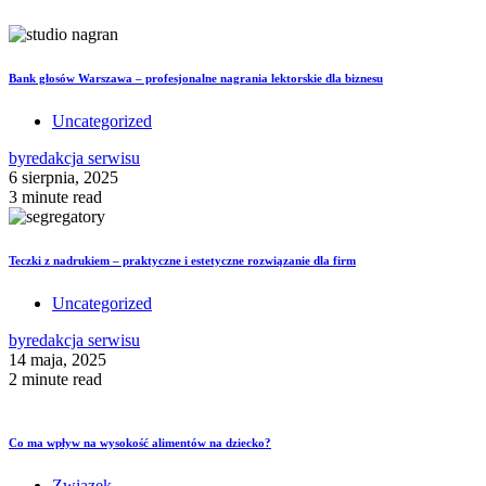
Bank głosów Warszawa – profesjonalne nagrania lektorskie dla biznesu
Uncategorized
by
redakcja serwisu
6 sierpnia, 2025
3 minute read
Teczki z nadrukiem – praktyczne i estetyczne rozwiązanie dla firm
Uncategorized
by
redakcja serwisu
14 maja, 2025
2 minute read
Co ma wpływ na wysokość alimentów na dziecko?
Związek