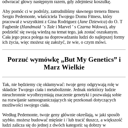
odwracać głowy następnym razem, gdy zdejmiesz koszulkę.
Aby pomóc ci w podróży, zatrudniliśmy sławnego trenera fitness
Sergio Pedemonte, właściciela Twojego Domu Fitness, który
pracował z wszystkimi z Gina Rodriguez (
Jane Dziewica
) do O. T
Fagbenle (
Handmaid ’ s Tale
i Marvel ’ s
Czarna Wdowa
), aby
podzielić się swoją wiedzą na temat tego, jak zostać oszukanym.
Cała jego praca polega na doprowadzaniu ludzi do najlepszej formy
ich życia, więc możesz się założyć, że wie, o czym mówi.
Porzuć wymówkę „But My Genetics” i
Marz Wielkie
Tak, nie będziemy cię okłamywać: twoje geny odgrywają rolę w
składzie Twojego ciała i metabolizmie. Jednak niektórzy ludzie
nieuchronnie wyolbrzymiają znaczenie genetyki i pozwalają sobie
na rozwijanie samoograniczających się przekonań dotyczących
możliwości swojego ciała.
Według Pedemonte, twoje geny głównie określają, w jaki sposób
szybko.
możesz budować mięśnie i / lub tracić tłuszcz, a większość
ludzi zalicza się do jednej z dwóch kategorii: są dobrzy w