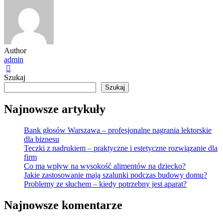
Author
admin
Szukaj
Szukaj
Najnowsze artykuły
Bank głosów Warszawa – profesjonalne nagrania lektorskie
dla biznesu
Teczki z nadrukiem – praktyczne i estetyczne rozwiązanie dla
firm
Co ma wpływ na wysokość alimentów na dziecko?
Jakie zastosowanie mają szalunki podczas budowy domu?
Problemy ze słuchem – kiedy potrzebny jest aparat?
Najnowsze komentarze