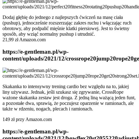
Dodaj głębię do jednego z najlepszych ćwiczeń na masę ciała
(pushup), jednocześnie rozszerzając zakres ruchu i włączając ruch
obrotowy, aby podpalić mięśnie klatki piersiowej. Jest to świetny
sposób, aby wziąć normalny pushup i utrudnić.
21,99 zł Amazon.com
https://e-gentleman.pl/wp-
content/uploads/2021/12/crossrope20jump20rope20ge
Skakanka to intensywny trening cardio bez względu na to, jakiej
liny używasz. Jednak, jeśli szukasz się zgrywanie, CrossRope
ważone skakanka zestaw jest droga. Z jedną liną ważącą jeden funt,
a pozostałe dwa, sprawią, że poczujesz oparzenie w ramionach, ale
także w rdzeniu, nogach, plecach i ramionach.
149 zł przy Amazon.com
https://e-gentleman.pl/wp-
content/uploads/2021/12/bowflex20st2055220adjusta