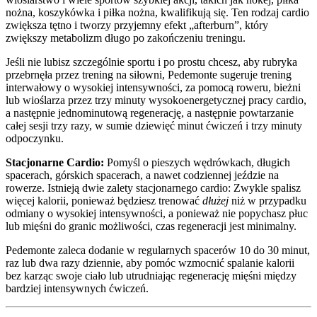
nożna, koszykówka i piłka nożna, kwalifikują się. Ten rodzaj cardio
zwiększa tętno i tworzy przyjemny efekt „afterburn”, który
zwiększy metabolizm długo po zakończeniu treningu.
Jeśli nie lubisz szczególnie sportu i po prostu chcesz, aby rubryka
przebrnęła przez trening na siłowni, Pedemonte sugeruje trening
interwałowy o wysokiej intensywności, za pomocą roweru, bieżni
lub wioślarza przez trzy minuty wysokoenergetycznej pracy cardio,
a następnie jednominutową regenerację, a następnie powtarzanie
całej sesji trzy razy, w sumie dziewięć minut ćwiczeń i trzy minuty
odpoczynku.
Stacjonarne Cardio:
Pomyśl o pieszych wędrówkach, długich
spacerach, górskich spacerach, a nawet codziennej jeździe na
rowerze. Istnieją dwie zalety stacjonarnego cardio: Zwykle spalisz
więcej kalorii, ponieważ będziesz trenować
dłużej
niż w przypadku
odmiany o wysokiej intensywności, a ponieważ nie popychasz płuc
lub mięśni do granic możliwości, czas regeneracji jest minimalny.
Pedemonte zaleca dodanie w regularnych spacerów 10 do 30 minut,
raz lub dwa razy dziennie, aby pomóc wzmocnić spalanie kalorii
bez karząc swoje ciało lub utrudniając regenerację mięśni między
bardziej intensywnych ćwiczeń.