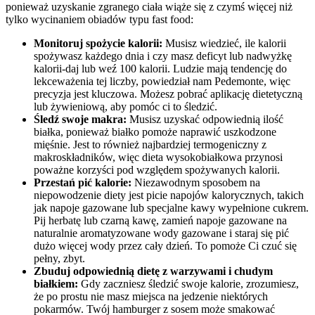
ponieważ uzyskanie zgranego ciała wiąże się z czymś więcej niż
tylko wycinaniem obiadów typu fast food:
Monitoruj spożycie kalorii:
Musisz wiedzieć, ile kalorii
spożywasz każdego dnia i czy masz deficyt lub nadwyżkę
kalorii-daj lub weź 100 kalorii. Ludzie mają tendencję do
lekceważenia tej liczby, powiedział nam Pedemonte, więc
precyzja jest kluczowa. Możesz pobrać aplikację dietetyczną
lub żywieniową, aby pomóc ci to śledzić.
Śledź swoje makra:
Musisz uzyskać odpowiednią ilość
białka, ponieważ białko pomoże naprawić uszkodzone
mięśnie. Jest to również najbardziej termogeniczny z
makroskładników, więc dieta wysokobiałkowa przynosi
poważne korzyści pod względem spożywanych kalorii.
Przestań pić kalorie:
Niezawodnym sposobem na
niepowodzenie diety jest picie napojów kalorycznych, takich
jak napoje gazowane lub specjalne kawy wypełnione cukrem.
Pij herbatę lub czarną kawę, zamień napoje gazowane na
naturalnie aromatyzowane wody gazowane i staraj się pić
dużo więcej wody przez cały dzień. To pomoże Ci czuć się
pełny, zbyt.
Zbuduj odpowiednią dietę z warzywami i chudym
białkiem:
Gdy zaczniesz śledzić swoje kalorie, zrozumiesz,
że po prostu nie masz miejsca na jedzenie niektórych
pokarmów. Twój hamburger z sosem może smakować