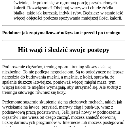
świetnie, ale pokroi się w ogromną porcję przydzielonych
kalorii. Rozwiązanie? Obejmuj warzywa i chude źródła
białka, takie jak kurczak, indyk i ryby. Będziesz w stanie jeść
więcej objętości podczas spożywania mniejszej ilości kalorii.
Podobne: jak zoptymalizować odżywianie przed i po treningu
Hit wagi i śledzić swoje postępy
Podnoszenie ciężarów, trening oporu i trening siłowy ciała są
niezbędne. To nie podlega negocjacjom. Są to pojedyncze najlepsze
narzędzia do budowania mięśni, a mięśnie, z kolei, sprawia, że
spalanie tłuszczu łatwiejsze, ponieważ więcej mięśni masz, tym
więcej kalorii te mięśnie wymagają, aby utrzymać się. Ale
rodzaj
z
treningu siłowego również się liczy.
Pedemonte sugeruje skupienie się na złożonych ruchach, takich jak
wyciskanie na ławce, przysiad, martwy ciąg i push-up, wraz z
podstawową pracą podstawową. Jeśli jesteś nowy w podnoszeniu
ciężarów i nie wiesz od czego zacząć, możesz znaleźć dowolną
liczbę darmowych programów w Internecie lub możesz postępować