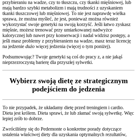
przybieraniu na wadze, czy to tłuszczu, czy tkanki mięśniowej, lub
mają bardzo szybki metabolizm i mają trudności z uzyskaniem
tkanki tłuszczowej lub mięśniowej. To nie jest naprawdę wielka
sprawa, że można myśleć, że jest, ponieważ można również
wykorzystać swoje genetyki na swoją korzyść. Jeśli łatwo zyskasz
mięśnie, możesz trenować przy umiarkowanej nadwyżce
kalorycznej lub nawet przy konserwacji i nadal widzisz postępy, a
jeśli masz problemy z przybieraniem na wadze, masz teraz licencję
na jedzenie
dużo
więcej jedzenia (więcej o tym poniżej).
Podsumowując? Twoje genetyki są coś do pracy z, a nie jakąś
nieprzezroczystą barierę dla przyszłej sylwetki.
Wybierz swoją dietę ze strategicznym
podejściem do jedzenia
To nie przypadek, że układamy dietę przed treningiem i cardio.
Dieta jest królem. Dieta sprawi, że lub złamać swoją sylwetkę. Więc
lepiej zrób to dobrze.
Zwróciliśmy się do Pedemonte o konkretne porady dotyczące
ustalenia właściwej diety dla uzyskania optymalnych rezultatów,