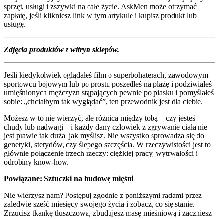
sprzęt, usługi i zszywki na całe życie. AskMen może otrzymać
zapłatę, jeśli klikniesz link w tym artykule i kupisz produkt lub
usługę.
Zdjęcia produktów z witryn sklepów.
Jeśli kiedykolwiek oglądałeś film o superbohaterach, zawodowym
sportowcu bojowym lub po prostu poszedłeś na plażę i podziwiałeś
umięśnionych mężczyzn stąpających pewnie po piasku i pomyślałeś
sobie: „chciałbym tak wyglądać”, ten przewodnik jest dla ciebie.
Możesz w to nie wierzyć, ale różnica między tobą – czy jesteś
chudy lub nadwagi – i każdy dany człowiek z zgrywanie ciała nie
jest prawie tak duża, jak myślisz. Nie wszystko sprowadza się do
genetyki, sterydów, czy ślepego szczęścia. W rzeczywistości jest to
głównie połączenie trzech rzeczy: ciężkiej pracy, wytrwałości i
odrobiny know-how.
Powiązane:
Sztuczki na budowę mięśni
Nie wierzysz nam? Postępuj zgodnie z poniższymi radami przez
zaledwie sześć miesięcy swojego życia i zobacz, co się stanie.
Zrzucisz tkankę tłuszczową, zbudujesz masę mięśniową i zaczniesz