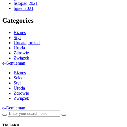
listopad 2021
lipiec 2021
Categories
Biznes
Styl
Uncategorized
Uroda
Zdrowie
Związek
e-Gentleman
Biznes
Seks
Styl
Uroda
Zdrowie
Związek
e-Gentleman
The Latest