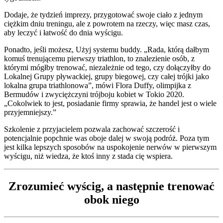
Dodaje, że tydzień imprezy, przygotować swoje ciało z jednym
ciężkim dniu treningu, ale z powrotem na rzeczy, więc masz czas,
aby leczyć i łatwość do dnia wyścigu.
Ponadto, jeśli możesz, Użyj systemu buddy. „Rada, którą dałbym
komuś trenującemu pierwszy triathlon, to znalezienie osób, z
którymi mógłby trenować, niezależnie od tego, czy dołączyłby do
Lokalnej Grupy pływackiej, grupy biegowej, czy całej trójki jako
lokalna grupa triathlonowa”, mówi Flora Duffy, olimpijka z
Bermudów i zwyciężczyni trójboju kobiet w Tokio 2020.
„Cokolwiek to jest, posiadanie firmy sprawia, że handel jest o wiele
przyjemniejszy.”
Szkolenie z przyjacielem pozwala zachować szczerość i
potencjalnie popchnie was oboje dalej w swoją podróż. Poza tym
jest kilka lepszych sposobów na uspokojenie nerwów w pierwszym
wyścigu, niż wiedza, że ktoś inny z stada cię wspiera.
Zrozumieć wyścig, a następnie trenować
obok niego