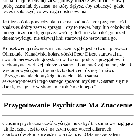
konkurencji. Kiedy będziesz gotowy, możesz wykonać testową
próbę czasu lub dystansu, na który dążysz, aby zobaczyć, gdzie
jesteś i zobaczyć, co wymaga dostosowania.
Jest też coś do powiedzenia na temat spójności ze sprzętem. Jeśli
znalazłeś dobry zestaw sprzętu – czy to rower, buty, lub cokolwiek
innego, trzymać się go przez wyścig. Jeśli nie złamałeś go przed
dniem wyścigu, nie używaj linii startowej do testowania go.
Konsekwencja również ma znaczenie, gdy jest to twoja pierwsza
Olimpiada. Kanadyjski kolarz górski Peter Disera startował na
swoich pierwszych igrzyskach w Tokio i podczas przygotowań
zachowywał w dużej mierze to samo. „Ponieważ zajmujemy się tak
wieloma wyścigami, trudno było dostrzec różnicę”, mówi.
„Przygotowanie do wyścigu to wiele takich samych
sekwencjonowań i tego samego sposobu myślenia. Staram się nie
dać się wciągnąć w show i nie robić nic innego.”
Przygotowanie Psychiczne Ma Znaczenie
Czasami psychiczna część wyścigu może być tak samo wymagająca
jak fizyczna. Jest to coś, na czym coraz więcej elitarnych
sportowców skupia uwagę i robi różnicę. „Ostatnio zacząłem