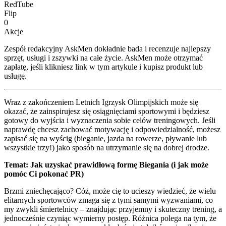
RedTube
Flip
0
Akcje
Zespół redakcyjny AskMen dokładnie bada i recenzuje najlepszy
sprzęt, usługi i zszywki na całe życie. AskMen może otrzymać
zapłatę, jeśli klikniesz link w tym artykule i kupisz produkt lub
usługę.
Wraz z zakończeniem Letnich Igrzysk Olimpijskich może się
okazać, że zainspirujesz się osiągnięciami sportowymi i będziesz
gotowy do wyjścia i wyznaczenia sobie celów treningowych. Jeśli
naprawdę chcesz zachować motywację i odpowiedzialność, możesz
zapisać się na wyścig (bieganie, jazda na rowerze, pływanie lub
wszystkie trzy!) jako sposób na utrzymanie się na dobrej drodze.
Temat: Jak uzyskać prawidłową formę Biegania (i jak może
pomóc Ci pokonać PR)
Brzmi zniechęcająco? Cóż, może cię to ucieszy wiedzieć, że wielu
elitarnych sportowców zmaga się z tymi samymi wyzwaniami, co
my zwykli śmiertelnicy – znajdując przyjemny i skuteczny trening, a
jednocześnie czyniąc wymierny postęp. Różnica polega na tym, że