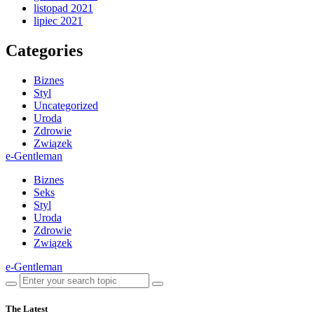
listopad 2021
lipiec 2021
Categories
Biznes
Styl
Uncategorized
Uroda
Zdrowie
Związek
e-Gentleman
Biznes
Seks
Styl
Uroda
Zdrowie
Związek
e-Gentleman
The Latest