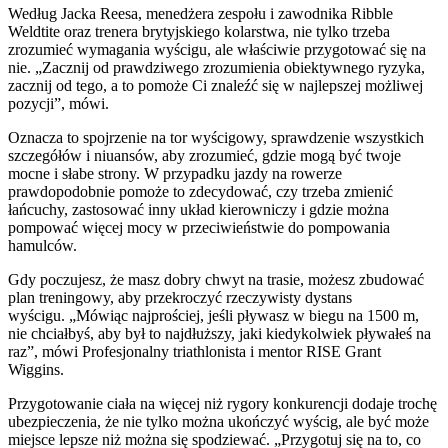
Według Jacka Reesa, menedżera zespołu i zawodnika Ribble
Weldtite oraz trenera brytyjskiego kolarstwa, nie tylko trzeba
zrozumieć wymagania wyścigu, ale właściwie przygotować się na
nie. „Zacznij od prawdziwego zrozumienia obiektywnego ryzyka,
zacznij od tego, a to pomoże Ci znaleźć się w najlepszej możliwej
pozycji”, mówi.
Oznacza to spojrzenie na tor wyścigowy, sprawdzenie wszystkich
szczegółów i niuansów, aby zrozumieć, gdzie mogą być twoje
mocne i słabe strony. W przypadku jazdy na rowerze
prawdopodobnie pomoże to zdecydować, czy trzeba zmienić
łańcuchy, zastosować inny układ kierowniczy i gdzie można
pompować więcej mocy w przeciwieństwie do pompowania
hamulców.
Gdy poczujesz, że masz dobry chwyt na trasie, możesz zbudować
plan treningowy, aby przekroczyć rzeczywisty dystans
wyścigu. „Mówiąc najprościej, jeśli pływasz w biegu na 1500 m,
nie chciałbyś, aby był to najdłuższy, jaki kiedykolwiek pływałeś na
raz”, mówi Profesjonalny triathlonista i mentor RISE Grant
Wiggins.
Przygotowanie ciała na więcej niż rygory konkurencji dodaje trochę
ubezpieczenia, że nie tylko można ukończyć wyścig, ale być może
miejsce lepsze niż można się spodziewać. „Przygotuj się na to, co