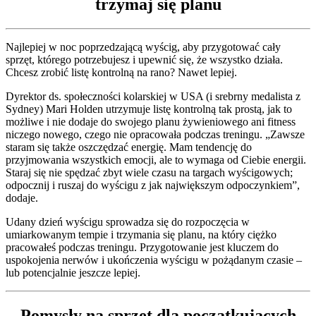
trzymaj się planu
Najlepiej w noc poprzedzającą wyścig, aby przygotować cały
sprzęt, którego potrzebujesz i upewnić się, że wszystko działa.
Chcesz zrobić listę kontrolną na rano? Nawet lepiej.
Dyrektor ds. społeczności kolarskiej w USA (i srebrny medalista z
Sydney) Mari Holden utrzymuje listę kontrolną tak prostą, jak to
możliwe i nie dodaje do swojego planu żywieniowego ani fitness
niczego nowego, czego nie opracowała podczas treningu. „Zawsze
staram się także oszczędzać energię. Mam tendencję do
przyjmowania wszystkich emocji, ale to wymaga od Ciebie energii.
Staraj się nie spędzać zbyt wiele czasu na targach wyścigowych;
odpocznij i ruszaj do wyścigu z jak największym odpoczynkiem”,
dodaje.
Udany dzień wyścigu sprowadza się do rozpoczęcia w
umiarkowanym tempie i trzymania się planu, na który ciężko
pracowałeś podczas treningu. Przygotowanie jest kluczem do
uspokojenia nerwów i ukończenia wyścigu w pożądanym czasie –
lub potencjalnie jeszcze lepiej.
Pomysły na sprzęt dla początkujących