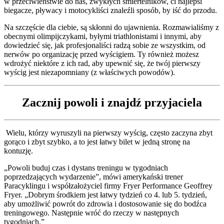
w przeciwieństwie do nas, zwykłych śmiertelników, ci najlepsi
biegacze, pływacy i motocykliści znaleźli sposób, by iść do przodu.
Na szczęście dla ciebie, są skłonni do ujawnienia. Rozmawialiśmy z
obecnymi olimpijczykami, byłymi triathlonistami i innymi, aby
dowiedzieć się, jak profesjonaliści radzą sobie ze wszystkim, od
nerwów po organizację przed wyścigiem. Ty również możesz
wdrożyć niektóre z ich rad, aby upewnić się, że twój pierwszy
wyścig jest niezapomniany (z właściwych powodów).
Zacznij powoli i znajdź przyjaciela
Wielu, którzy wyruszyli na pierwszy wyścig, często zaczyna zbyt
gorąco i zbyt szybko, a to jest łatwy bilet w jedną stronę na
kontuzję.
„Powoli buduj czas i dystans treningu w tygodniach
poprzedzających wydarzenie”, mówi amerykański trener
Paracyklingu i współzałożyciel firmy Fryer Performance Geoffrey
Fryer. „Dobrym środkiem jest łatwy tydzień co 4. lub 5. tydzień,
aby umożliwić powrót do zdrowia i dostosowanie się do bodźca
treningowego. Następnie wróć do rzeczy w następnych
tygodniach.”