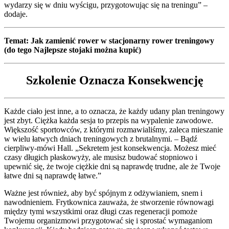
wydarzy się w dniu wyścigu, przygotowując się na treningu” –
dodaje.
Temat: Jak zamienić rower w stacjonarny rower treningowy
(do tego Najlepsze stojaki można kupić)
Szkolenie Oznacza Konsekwencję
Każde ciało jest inne, a to oznacza, że każdy udany plan treningowy
jest zbyt. Ciężka każda sesja to przepis na wypalenie zawodowe.
Większość sportowców, z którymi rozmawialiśmy, zaleca mieszanie
w wielu łatwych dniach treningowych z brutalnymi. – Bądź
cierpliwy-mówi Hall. „Sekretem jest konsekwencja. Możesz mieć
czasy długich płaskowyży, ale musisz budować stopniowo i
upewnić się, że twoje ciężkie dni są naprawdę trudne, ale że Twoje
łatwe dni są naprawdę łatwe.”
Ważne jest również, aby być spójnym z odżywianiem, snem i
nawodnieniem. Frytkownica zauważa, że stworzenie równowagi
między tymi wszystkimi oraz długi czas regeneracji pomoże
Twojemu organizmowi przygotować się i sprostać wymaganiom