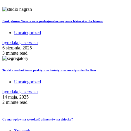
Bank głosów Warszawa – profesjonalne nagrania lektorskie dla biznesu
Uncategorized
by
redakcja serwisu
6 sierpnia, 2025
3 minute read
Teczki z nadrukiem – praktyczne i estetyczne rozwiązanie dla firm
Uncategorized
by
redakcja serwisu
14 maja, 2025
2 minute read
Co ma wpływ na wysokość alimentów na dziecko?
Związek