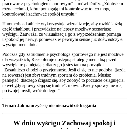
pracować z psychologiem sportowym” – mówi Duffy. „Zdobyłem
różne techniki, które pomagają mi kontrolować to, co mogę
kontrolować i zachować spokój umysłu.”
Hammerhead athlete wykorzystuje wizualizację, aby rozbić każdą
część triathlonu i przewidzieć najlepszy możliwy scenariusz
wyścigu. Zauważa, że wizualizacja go z wyprzedzeniem pomaga
uspokoić jej nerwy, ponieważ w pewnym sensie już doświadczyła
wyścigu mentalnie.
Podczas gdy zatrudnienie psychologa sportowego nie jest możliwe
dla wszystkich, Rees oferuje dostępną strategię mentalną przed
wyścigiem: pamiętając, dlaczego jesteś tam na początku.
„Zasadniczo chodzi o przyjemność. Jeśli ci się to nie podoba, (jazda
na rowerze) jest zbyt trudnym sportem do zrobienia. Musisz
pamiętać, dlaczego ścigasz się, aby zdobyć to poczucie osiągnięcia,
nawet gdy sprawy stają się trudne”, mówi. „Kiedy sprawy nie idą
po twojej myśli, wróć do tego.”
Temat: Jak nauczyć się nie nienawidzić biegania
W dniu wyścigu Zachowaj spokój i