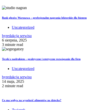
Bank głosów Warszawa – profesjonalne nagrania lektorskie dla biznesu
Uncategorized
by
redakcja serwisu
6 sierpnia, 2025
3 minute read
Teczki z nadrukiem – praktyczne i estetyczne rozwiązanie dla firm
Uncategorized
by
redakcja serwisu
14 maja, 2025
2 minute read
Co ma wpływ na wysokość alimentów na dziecko?
Związek