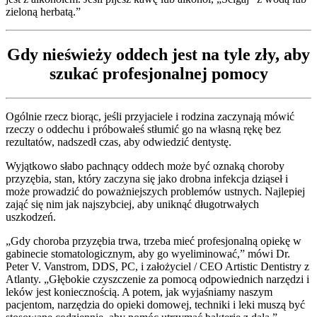
zieloną herbatą.”
Gdy nieświeży oddech jest na tyle zły, aby
szukać profesjonalnej pomocy
Ogólnie rzecz biorąc, jeśli przyjaciele i rodzina zaczynają mówić
rzeczy o oddechu i próbowałeś stłumić go na własną rękę bez
rezultatów, nadszedł czas, aby odwiedzić dentystę.
Wyjątkowo słabo pachnący oddech może być oznaką choroby
przyzębia, stan, który zaczyna się jako drobna infekcja dziąseł i
może prowadzić do poważniejszych problemów ustnych. Najlepiej
zająć się nim jak najszybciej, aby uniknąć długotrwałych
uszkodzeń.
„Gdy choroba przyzębia trwa, trzeba mieć profesjonalną opiekę w
gabinecie stomatologicznym, aby go wyeliminować,” mówi Dr.
Peter V. Vanstrom, DDS, PC, i założyciel / CEO Artistic Dentistry z
Atlanty. „Głębokie czyszczenie za pomocą odpowiednich narzędzi i
leków jest koniecznością. A potem, jak wyjaśniamy naszym
pacjentom, narzędzia do opieki domowej, techniki i leki muszą być