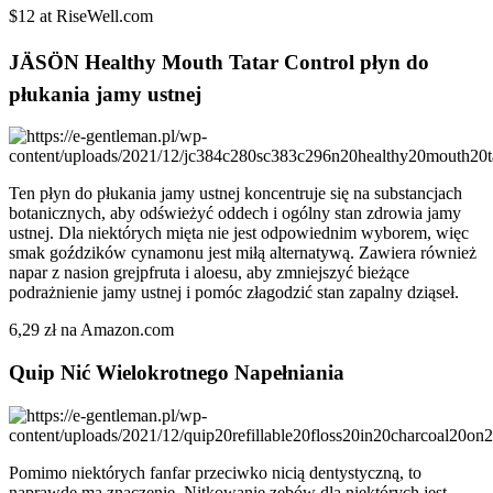
$12 at RiseWell.com
JÄSÖN Healthy Mouth Tatar Control płyn do
płukania jamy ustnej
Ten płyn do płukania jamy ustnej koncentruje się na substancjach
botanicznych, aby odświeżyć oddech i ogólny stan zdrowia jamy
ustnej. Dla niektórych mięta nie jest odpowiednim wyborem, więc
smak goździków cynamonu jest miłą alternatywą. Zawiera również
napar z nasion grejpfruta i aloesu, aby zmniejszyć bieżące
podrażnienie jamy ustnej i pomóc złagodzić stan zapalny dziąseł.
6,29 zł na Amazon.com
Quip Nić Wielokrotnego Napełniania
Pomimo niektórych fanfar przeciwko nicią dentystyczną, to
naprawdę ma znaczenie. Nitkowanie zębów dla niektórych jest