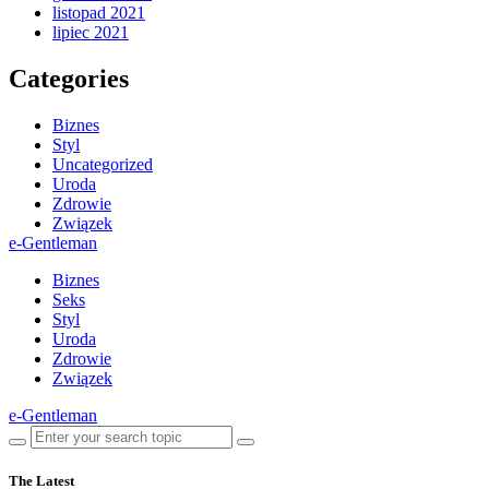
listopad 2021
lipiec 2021
Categories
Biznes
Styl
Uncategorized
Uroda
Zdrowie
Związek
e-Gentleman
Biznes
Seks
Styl
Uroda
Zdrowie
Związek
e-Gentleman
The Latest