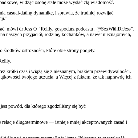
zypadkowe, widząc osobę stale może wysłać złą wiadomość.
 casual-dating dynamikę, i sprawia, że trudniej rozwijać
ji.”
ać, mówi dr Jess O ’ Reilly, gospodarz podcastu „@SexWithDrJess”.
a naszych przyjaciół, rodzinę, kochanków, a nawet nieznajomych,
o środków ostrożności, które obie strony podjęły.
eilly.
zez krótki czas i wiążą się z nieznanym, brakiem przewidywalności,
tkowości twojego uczucia, a Więcej z faktem, że tak naprawdę ich
 jest powód, dla którego zgodziliśmy się być
 relacje długoterminowe — istnieje mniej akceptowanych zasad i