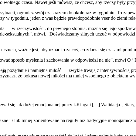
ego wolnego czasu. Nawet jeśli mówisz, że chcesz, aby rzeczy były pr
tuacji, ogranicz swój czas razem do około raz w tygodniu. To zapewnia
razy w tygodniu, jeden z was będzie prawdopodobnie veer do ziemi relac
ta — w rzeczywistości, do pewnego stopnia, można się tego spodziew
ie-seksualnych”, mówi. „Doświadczamy silnych uczuć w odpowiedzi n
 uczucia, ważne jest, aby uznać to za coś, co zdarza się czasami pomim
sować sposób myślenia i zachowania w odpowiedzi na nie”, mówi O ’ R
łają pożądanie i namiętna miłość — zwykle trwają z intensywnością pr
rzyznasz, że pokusa nowej miłości ma mniej wspólnego z obiektem wyją
iewał się tak dużej emocjonalnej pracy f-Kinga i […] Walidacja. „Stary,
e i / lub mniej zorientowane na reguły niż tradycyjne monogamiczne