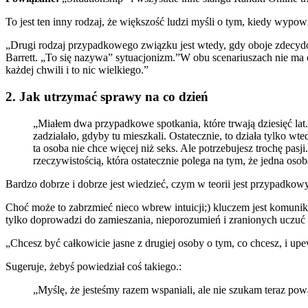
To jest ten inny rodzaj, że większość ludzi myśli o tym, kiedy wyp
„Drugi rodzaj przypadkowego związku jest wtedy, gdy oboje zdecyd
Barrett. „To się nazywa” sytuacjonizm.”W obu scenariuszach nie ma 
każdej chwili i to nic wielkiego.”
2. Jak utrzymać sprawy na co dzień
„Miałem dwa przypadkowe spotkania, które trwają dziesięć lat. 
zadziałało, gdyby tu mieszkali. Ostatecznie, to działa tylko wt
ta osoba nie chce więcej niż seks. Ale potrzebujesz trochę pasj
rzeczywistością, która ostatecznie polega na tym, że jedna oso
Bardzo dobrze i dobrze jest wiedzieć, czym w teorii jest przypadkow
Choć może to zabrzmieć nieco wbrew intuicji;) kluczem jest komun
tylko doprowadzi do zamieszania, nieporozumień i zranionych uczuć
„Chcesz być całkowicie jasne z drugiej osoby o tym, co chcesz, i upe
Sugeruje, żebyś powiedział coś takiego.:
„Myślę, że jesteśmy razem wspaniali, ale nie szukam teraz pow