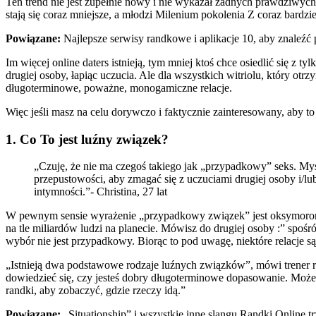
Ten trend nie jest zupełnie nowy i nie wykazał żadnych prawdziwych
stają się coraz mniejsze, a młodzi Milenium pokolenia Z coraz bardziej 
Powiązane:
Najlepsze serwisy randkowe i aplikacje 10, aby znaleźć 
Im więcej online daters istnieją, tym mniej ktoś chce osiedlić się z
drugiej osoby, łapiąc uczucia. Ale dla wszystkich witriolu, który o
długoterminowe, poważne, monogamiczne relacje.
Więc jeśli masz na celu dorywczo i faktycznie zainteresowany, aby to 
1. Co To jest luźny związek?
„Czuję, że nie ma czegoś takiego jak „przypadkowy” seks. Myś
przepustowości, aby zmagać się z uczuciami drugiej osoby i/lu
intymności.”- Christina, 27 lat
W pewnym sensie wyrażenie „przypadkowy związek” jest oksymorone
na tle miliardów ludzi na planecie. Mówisz do drugiej osoby :” spo
wybór nie jest przypadkowy. Biorąc to pod uwagę, niektóre relacje są
„Istnieją dwa podstawowe rodzaje luźnych związków”, mówi trener ran
dowiedzieć się, czy jesteś dobry długoterminowe dopasowanie. Może
randki, aby zobaczyć, gdzie rzeczy idą.”
Powiązane:
„Situationship” i wszystkie inne slangu Randki Online t