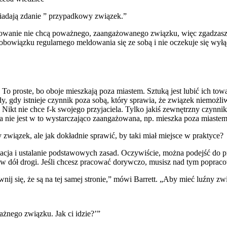
owiadają zdanie ” przypadkowy związek.”
owanie nie chcą poważnego, zaangażowanego związku, więc zgadzasz s
obowiązku regularnego meldowania się ze sobą i nie oczekuje się wył
To proste, bo oboje mieszkają poza miastem. Sztuką jest lubić ich tow
edy, gdy istnieje czynnik poza sobą, który sprawia, że związek niemożl
i. Nikt nie chce f-k swojego przyjaciela. Tylko jakiś zewnętrzny czynn
ba nie jest w to wystarczająco zaangażowana, np. mieszka poza miastem.
y związek, ale jak dokładnie sprawić, by taki miał miejsce w praktyce
ikacja i ustalanie podstawowych zasad. Oczywiście, można podejść do
 w dół drogi. Jeśli chcesz pracować dorywczo, musisz nad tym poprac
wnij się, że są na tej samej stronie,” mówi Barrett. „Aby mieć luźny 
ażnego związku. Jak ci idzie?’”