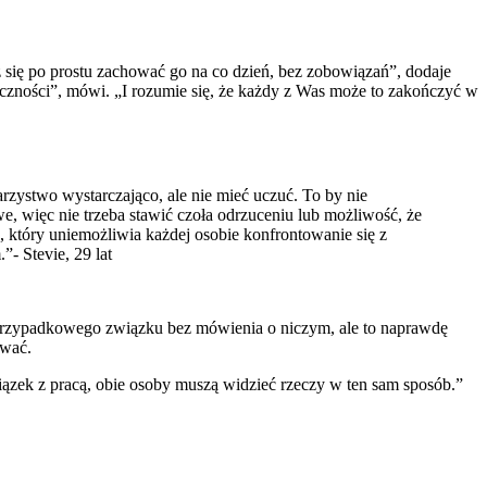
ię po prostu zachować go na co dzień, bez zobowiązań”, dodaje
ączności”, mówi. „I rozumie się, że każdy z Was może to zakończyć w
arzystwo wystarczająco, ale nie mieć uczuć. To by nie
iwe, więc nie trzeba stawić czoła odrzuceniu lub możliwość, że
ik, który uniemożliwia każdej osobie konfrontowanie się z
”- Stevie, 29 lat
?
 przypadkowego związku bez mówienia o niczym, ale to naprawdę
ować.
związek z pracą, obie osoby muszą widzieć rzeczy w ten sam sposób.”