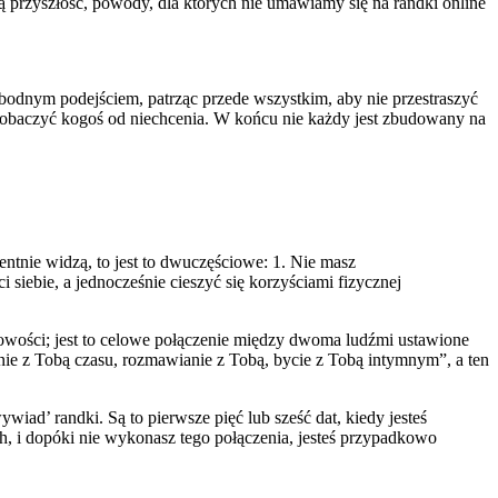
 przyszłość, powody, dla których nie umawiamy się na randki online
wobodnym podejściem, patrząc przede wszystkim, aby nie przestraszyć
o zobaczyć kogoś od niechcenia. W końcu nie każdy jest zbudowany na
ntnie widzą, to jest to dwuczęściowe: 1. Nie masz
siebie, a jednocześnie cieszyć się korzyściami fizycznej
ości; jest to celowe połączenie między dwoma ludźmi ustawione
nie z Tobą czasu, rozmawianie z Tobą, bycie z Tobą intymnym”, a ten
iad’ randki. Są to pierwsze pięć lub sześć dat, kiedy jesteś
, i dopóki nie wykonasz tego połączenia, jesteś przypadkowo