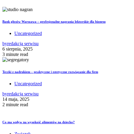
Bank głosów Warszawa – profesjonalne nagrania lektorskie dla biznesu
Uncategorized
by
redakcja serwisu
6 sierpnia, 2025
3 minute read
Teczki z nadrukiem – praktyczne i estetyczne rozwiązanie dla firm
Uncategorized
by
redakcja serwisu
14 maja, 2025
2 minute read
Co ma wpływ na wysokość alimentów na dziecko?
Związek