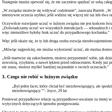
Następnie musisz upewnić się, że nie zaczniesz spędzać ze sobą cał
„W związku możecie się widywać codziennie”, zauważa Barrett. „W sy
intensywne uczucia szybko; jeśli widzisz się więcej niż raz lub dwa 
Oczywiście rozwijanie uczuć w luźnym związku nie jest końcem świa
„Doświadczamy uczuć we wszystkich interakcjach — seksualnych i n
więc niemożliwe byłoby brak uczuć do przypadkowego kochanka.”
Więc jeśli okaże się, że ty lub druga osoba rozwija nieodwzajemnione
„Mówiąc najprościej, nie można wykorzenić uczuć, ale można dosto
„Jeśli martwisz się zakochaniem, możesz przypomnieć sobie, jak dzia
nowością, ryzykiem, a nawet lękiem przed odrzuceniem. Kiedy już p
nie znasz, możesz myśleć bardziej racjonalnie o swoich uczuciach.”
3. Czego nie robić w luźnym związku
„Był jeden facet, który chciał być niezobowiązujący, ale spodz
niezobowiązujący.””- Joyce, 29 lat
Ponieważ przypadkowe relacje są przypadkowe-uważane za mniej ważn
wytycznych dotyczących sposobu postępowania.