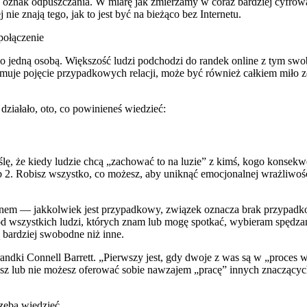
 oznak odpuszczania. W miarę jak zmierzamy w coraz bardziej cyfrową
nie znają tego, jak to jest być na bieżąco bez Internetu.
połączenie
 tylko jedną osobą. Większość ludzi podchodzi do randek online z tym s
trzymuje pojęcie przypadkowych relacji, może być również całkiem mił
działało, oto, co powinieneś wiedzieć:
lę, że kiedy ludzie chcą „zachować to na luzie” z kimś, kogo konsekwe
b 2. Robisz wszystko, co możesz, aby uniknąć emocjonalnej wrażliwości 
m — jakkolwiek jest przypadkowy, związek oznacza brak przypadkow
śród wszystkich ludzi, których znam lub mogę spotkać, wybieram spędza
 bardziej swobodne niż inne.
dki Connell Barrett. „Pierwszy jest, gdy dwoje z was są w „proces wyw
sz lub nie możesz oferować sobie nawzajem „pracę” innych znaczących
rzeba wiedzieć