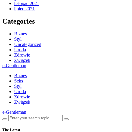
listopad 2021
lipiec 2021
Categories
Biznes
Styl
Uncategorized
Uroda
Zdrowie
Związek
e-Gentleman
Biznes
Seks
Styl
Uroda
Zdrowie
Związek
e-Gentleman
The Latest