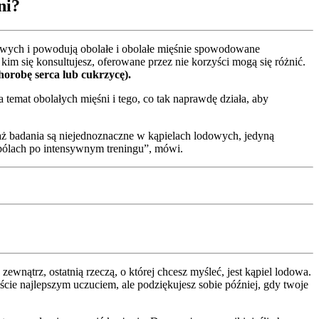
ni?
iowych i powodują obolałe i obolałe mięśnie spowodowane
im się konsultujesz, oferowane przez nie korzyści mogą się różnić.
chorobę serca lub cukrzycę).
 temat obolałych mięśni i tego, co tak naprawdę działa, aby
ż badania są niejednoznaczne w kąpielach lodowych, jedyną
i bólach po intensywnym treningu”, mówi.
ewnątrz, ostatnią rzeczą, o której chcesz myśleć, jest kąpiel lodowa.
iście najlepszym uczuciem, ale podziękujesz sobie później, gdy twoje