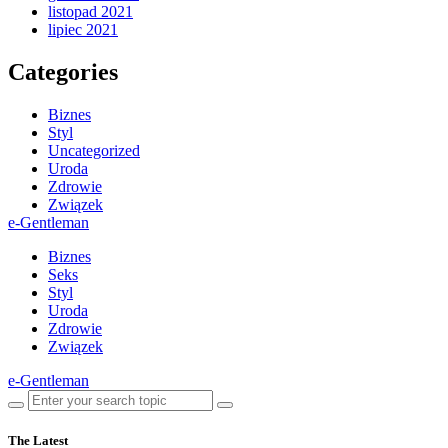
listopad 2021
lipiec 2021
Categories
Biznes
Styl
Uncategorized
Uroda
Zdrowie
Związek
e-Gentleman
Biznes
Seks
Styl
Uroda
Zdrowie
Związek
e-Gentleman
The Latest