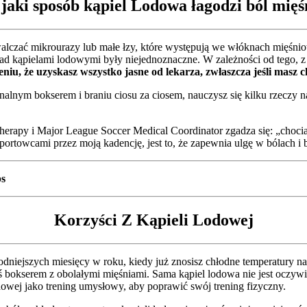
jaki sposób kąpiel Lodowa łagodzi ból mięś
zwalczać mikrourazy lub małe łzy, które występują we włóknach mięśn
d kąpielami lodowymi były niejednoznaczne. W zależności od tego, z k
eniu, że uzyskasz wszystko jasne od lekarza, zwłaszcza jeśli masz 
alnym bokserem i braniu ciosu za ciosem, nauczysz się kilku rzeczy na
erapy i Major League Soccer Medical Coordinator zgadza się: „chocia
sportowcami przez moją kadencję, jest to, że zapewnia ulgę w bólach 
ps
Korzyści Z Kąpieli Lodowej
dniejszych miesięcy w roku, kiedy już znosisz chłodne temperatury na z
teś bokserem z obolałymi mięśniami. Sama kąpiel lodowa nie jest oczyw
dowej jako trening umysłowy, aby poprawić swój trening fizyczny.