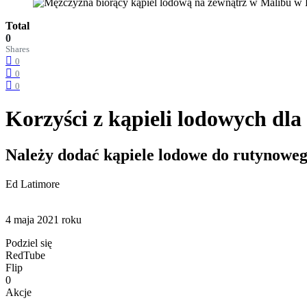
Total
0
Shares
0
0
0
Korzyści z kąpieli lodowych dla
Należy dodać kąpiele lodowe do rutynoweg
Ed Latimore
4 maja 2021 roku
Podziel się
RedTube
Flip
0
Akcje