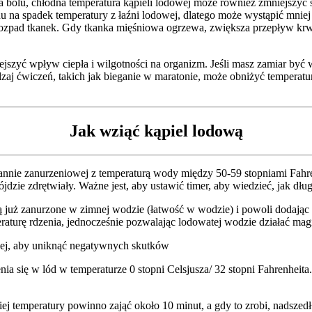
 bólu, chłodna temperatura kąpieli lodowej może również zmniejszyć s
ędu na spadek temperatury z łaźni lodowej, dlatego może wystąpić mni
 rozpad tkanek. Gdy tkanka mięśniowa ogrzewa, zwiększa przepływ krwi 
zyć wpływ ciepła i wilgotności na organizm. Jeśli masz zamiar być w
aj ćwiczeń, takich jak bieganie w maratonie, może obniżyć temperatur
Jak wziąć kąpiel lodową
wannie zanurzeniowej z temperaturą wody między 50-59 stopniami Fahr
 pójdzie zdrętwiały. Ważne jest, aby ustawić timer, aby wiedzieć, jak d
 są już zanurzone w zimnej wodzie (łatwość w wodzie) i powoli dodają
raturę rdzenia, jednocześnie pozwalając lodowatej wodzie działać mag
łużej, aby uniknąć negatywnych skutków
nia się w lód w temperaturze 0 stopni Celsjusza/ 32 stopni Fahrenheit
iej temperatury powinno zająć około 10 minut, a gdy to zrobi, nadszedł