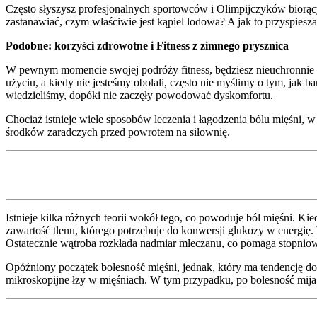
Często słyszysz profesjonalnych sportowców i Olimpijczyków biorąc
zastanawiać, czym właściwie jest kąpiel lodowa? A jak to przyspiesza
Podobne: korzyści zdrowotne i Fitness z zimnego prysznica
W pewnym momencie swojej podróży fitness, będziesz nieuchronnie wa
użyciu, a kiedy nie jesteśmy obolali, często nie myślimy o tym, jak 
wiedzieliśmy, dopóki nie zaczęły powodować dyskomfortu.
Chociaż istnieje wiele sposobów leczenia i łagodzenia bólu mięśni, 
środków zaradczych przed powrotem na siłownię.
Istnieje kilka różnych teorii wokół tego, co powoduje ból mięśni.
zawartość tlenu, którego potrzebuje do konwersji glukozy w energi
Ostatecznie wątroba rozkłada nadmiar mleczanu, co pomaga stopniowo
Opóźniony początek bolesność mięśni, jednak, który ma tendencję do
mikroskopijne łzy w mięśniach. W tym przypadku, po bolesność mija i