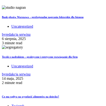
Bank głosów Warszawa – profesjonalne nagrania lektorskie dla biznesu
Uncategorized
by
redakcja serwisu
6 sierpnia, 2025
3 minute read
Teczki z nadrukiem – praktyczne i estetyczne rozwiązanie dla firm
Uncategorized
by
redakcja serwisu
14 maja, 2025
2 minute read
Co ma wpływ na wysokość alimentów na dziecko?
Związek