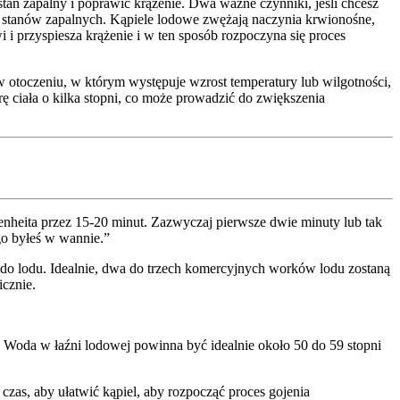
tan zapalny i poprawić krążenie. Dwa ważne czynniki, jeśli chcesz
ej stanów zapalnych. Kąpiele lodowe zwężają naczynia krwionośne,
i przyspiesza krążenie i w ten sposób rozpoczyna się proces
 otoczeniu, w którym występuje wzrost temperatury lub wilgotności,
ę ciała o kilka stopni, co może prowadzić do zwiększenia
enheita przez 15-20 minut. Zazwyczaj pierwsze dwie minuty lub tak
ługo byłeś w wannie.”
c do lodu. Idealnie, dwa do trzech komercyjnych worków lodu zostaną
icznie.
a. Woda w łaźni lodowej powinna być idealnie około 50 do 59 stopni
 czas, aby ułatwić kąpiel, aby rozpocząć proces gojenia