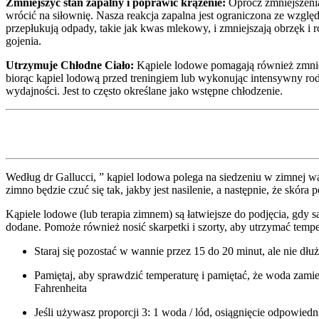
Zmniejszyć stan zapalny i poprawić krążenie:
Oprócz zmniejszenia
wrócić na siłownię. Nasza reakcja zapalna jest ograniczona ze wzgl
przepłukują odpady, takie jak kwas mlekowy, i zmniejszają obrzęk i
gojenia.
Utrzymuje Chłodne Ciało:
Kąpiele lodowe pomagają również zmniejs
biorąc kąpiel lodową przed treningiem lub wykonując intensywny rodz
wydajności. Jest to często określane jako wstępne chłodzenie.
Według dr Gallucci, ” kąpiel lodowa polega na siedzeniu w zimnej 
zimno będzie czuć się tak, jakby jest nasilenie, a następnie, że skóra
Kąpiele lodowe (lub terapia zimnem) są łatwiejsze do podjęcia, gdy
dodane. Pomoże również nosić skarpetki i szorty, aby utrzymać tempe
Staraj się pozostać w wannie przez 15 do 20 minut, ale nie d
Pamiętaj, aby sprawdzić temperaturę i pamiętać, że woda zamie
Fahrenheita
Jeśli używasz proporcji 3: 1 woda / lód, osiągnięcie odpowiedn