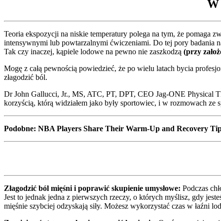
W 
Teoria ekspozycji na niskie temperatury polega na tym, że pomaga 
intensywnymi lub powtarzalnymi ćwiczeniami. Do tej pory badania na
Tak czy inaczej, kąpiele lodowe na pewno nie zaszkodzą
(przy założ
Mogę z całą pewnością powiedzieć, że po wielu latach bycia profesjon
złagodzić ból.
Dr John Gallucci, Jr., MS, ATC, PT, DPT, CEO Jag-ONE Physical Th
korzyścią, którą widziałem jako były sportowiec, i w rozmowach ze 
Podobne: NBA Players Share Their Warm-Up and Recovery Ti
Złagodzić ból mięśni i poprawić skupienie umysłowe:
Podczas chło
Jest to jednak jedna z pierwszych rzeczy, o których myślisz, gdy jes
mięśnie szybciej odzyskają siły. Możesz wykorzystać czas w łaźni lo