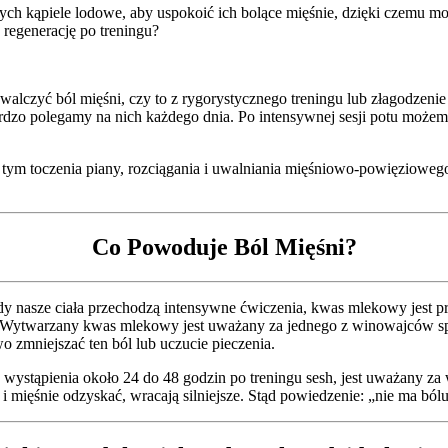
ych kąpiele lodowe, aby uspokoić ich bolące mięśnie, dzięki czemu 
 regenerację po treningu?
lczyć ból mięśni, czy to z rygorystycznego treningu lub złagodzenie
bardzo polegamy na nich każdego dnia. Po intensywnej sesji potu możem
w tym toczenia piany, rozciągania i uwalniania mięśniowo-powięziowego
Co Powoduje Ból Mięśni?
 Kiedy nasze ciała przechodzą intensywne ćwiczenia, kwas mlekowy jes
ę. Wytwarzany kwas mlekowy jest uważany za jednego z winowajców spa
 zmniejszać ten ból lub uczucie pieczenia.
 wystąpienia około 24 do 48 godzin po treningu sesh, jest uważany z
 mięśnie odzyskać, wracają silniejsze. Stąd powiedzenie: „nie ma bólu