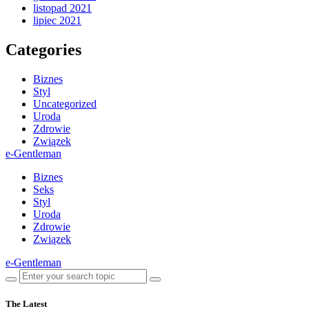
listopad 2021
lipiec 2021
Categories
Biznes
Styl
Uncategorized
Uroda
Zdrowie
Związek
e-Gentleman
Biznes
Seks
Styl
Uroda
Zdrowie
Związek
e-Gentleman
The Latest