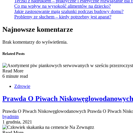
Teczki z nadrukiem – praktyczne i estetyczne rozwiązanie dla f
Co ma wpływ na wysokość alimentów na dziecko?
Jakie zastosowanie mają szalunki podczas budowy domu?
Problemy ze słuchem – kiedy potrzebny jest aparat?
Najnowsze komentarze
Brak komentarzy do wyświetlenia.
Related Posts
Read More
6 minute read
Zdrowie
Prawda O Piwach Niskowęglowodanowyc
Prawda O Piwach Niskowęglowodanowych Prawda O Piwach Niskow
by
admin
1 grudnia, 2021
Read More