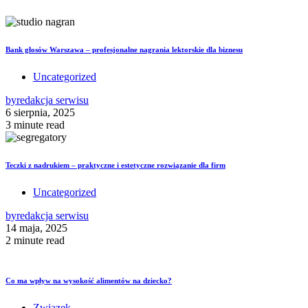
Bank głosów Warszawa – profesjonalne nagrania lektorskie dla biznesu
Uncategorized
by
redakcja serwisu
6 sierpnia, 2025
3 minute read
Teczki z nadrukiem – praktyczne i estetyczne rozwiązanie dla firm
Uncategorized
by
redakcja serwisu
14 maja, 2025
2 minute read
Co ma wpływ na wysokość alimentów na dziecko?
Związek