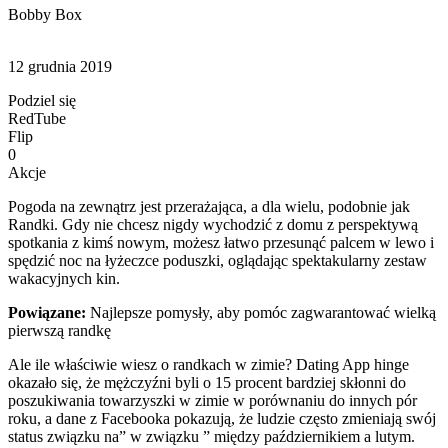
Bobby Box
12 grudnia 2019
Podziel się
RedTube
Flip
0
Akcje
Pogoda na zewnątrz jest przerażająca, a dla wielu, podobnie jak
Randki. Gdy nie chcesz nigdy wychodzić z domu z perspektywą
spotkania z kimś nowym, możesz łatwo przesunąć palcem w lewo i
spędzić noc na łyżeczce poduszki, oglądając spektakularny zestaw
wakacyjnych kin.
Powiązane:
Najlepsze pomysły, aby pomóc zagwarantować wielką
pierwszą randkę
Ale ile właściwie wiesz o randkach w zimie? Dating App hinge
okazało się, że mężczyźni byli o 15 procent bardziej skłonni do
poszukiwania towarzyszki w zimie w porównaniu do innych pór
roku, a dane z Facebooka pokazują, że ludzie często zmieniają swój
status związku na” w związku ” między październikiem a lutym.