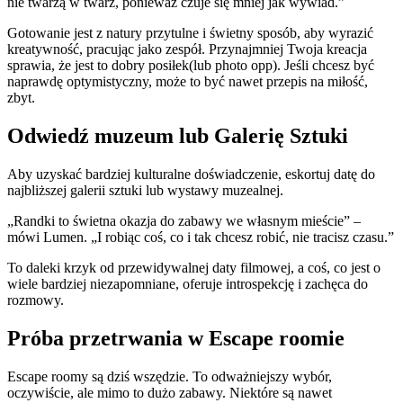
nie twarzą w twarz, ponieważ czuje się mniej jak wywiad.”
Gotowanie jest z natury przytulne i świetny sposób, aby wyrazić
kreatywność, pracując jako zespół. Przynajmniej Twoja kreacja
sprawia, że jest to dobry posiłek(lub photo opp). Jeśli chcesz być
naprawdę optymistyczny, może to być nawet przepis na miłość,
zbyt.
Odwiedź muzeum lub Galerię Sztuki
Aby uzyskać bardziej kulturalne doświadczenie, eskortuj datę do
najbliższej galerii sztuki lub wystawy muzealnej.
„Randki to świetna okazja do zabawy we własnym mieście” –
mówi Lumen. „I robiąc coś, co i tak chcesz robić, nie tracisz czasu.”
To daleki krzyk od przewidywalnej daty filmowej, a coś, co jest o
wiele bardziej niezapomniane, oferuje introspekcję i zachęca do
rozmowy.
Próba przetrwania w Escape roomie
Escape roomy są dziś wszędzie. To odważniejszy wybór,
oczywiście, ale mimo to dużo zabawy. Niektóre są nawet