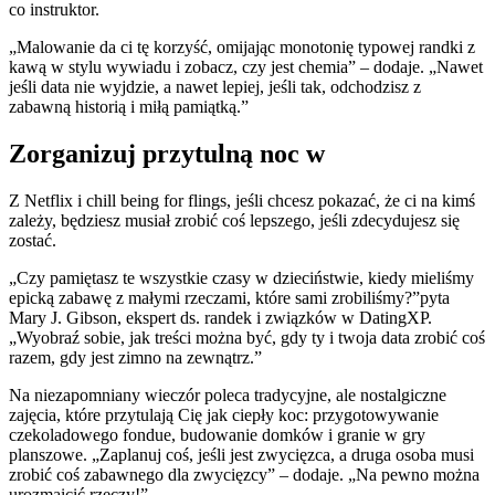
co instruktor.
„Malowanie da ci tę korzyść, omijając monotonię typowej randki z
kawą w stylu wywiadu i zobacz, czy jest chemia” – dodaje. „Nawet
jeśli data nie wyjdzie, a nawet lepiej, jeśli tak, odchodzisz z
zabawną historią i miłą pamiątką.”
Zorganizuj przytulną noc w
Z Netflix i chill being for flings, jeśli chcesz pokazać, że ci na kimś
zależy, będziesz musiał zrobić coś lepszego, jeśli zdecydujesz się
zostać.
„Czy pamiętasz te wszystkie czasy w dzieciństwie, kiedy mieliśmy
epicką zabawę z małymi rzeczami, które sami zrobiliśmy?”pyta
Mary J. Gibson, ekspert ds. randek i związków w DatingXP.
„Wyobraź sobie, jak treści można być, gdy ty i twoja data zrobić coś
razem, gdy jest zimno na zewnątrz.”
Na niezapomniany wieczór poleca tradycyjne, ale nostalgiczne
zajęcia, które przytulają Cię jak ciepły koc: przygotowywanie
czekoladowego fondue, budowanie domków i granie w gry
planszowe. „Zaplanuj coś, jeśli jest zwycięzca, a druga osoba musi
zrobić coś zabawnego dla zwycięzcy” – dodaje. „Na pewno można
urozmaicić rzeczy!”