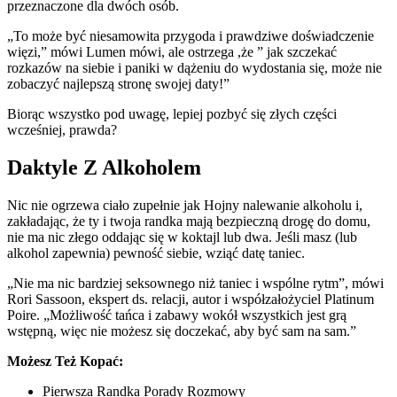
przeznaczone dla dwóch osób.
„To może być niesamowita przygoda i prawdziwe doświadczenie
więzi,” mówi Lumen mówi, ale ostrzega ,że ” jak szczekać
rozkazów na siebie i paniki w dążeniu do wydostania się, może nie
zobaczyć najlepszą stronę swojej daty!”
Biorąc wszystko pod uwagę, lepiej pozbyć się złych części
wcześniej, prawda?
Daktyle Z Alkoholem
Nic nie ogrzewa ciało zupełnie jak Hojny nalewanie alkoholu i,
zakładając, że ty i twoja randka mają bezpieczną drogę do domu,
nie ma nic złego oddając się w koktajl lub dwa. Jeśli masz (lub
alkohol zapewnia) pewność siebie, wziąć datę taniec.
„Nie ma nic bardziej seksownego niż taniec i wspólne rytm”, mówi
Rori Sassoon, ekspert ds. relacji, autor i współzałożyciel Platinum
Poire. „Możliwość tańca i zabawy wokół wszystkich jest grą
wstępną, więc nie możesz się doczekać, aby być sam na sam.”
Możesz Też Kopać:
Pierwsza Randka Porady Rozmowy