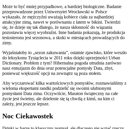
Może to być mniej przypadkowe, a bardziej biologiczne. Badanie
przeprowadzone przez Uniwersytet Wrocławski w Polsce
wykazało, że mężczyźni uważają kobiece ciała za najbardziej
atrakcyjne zimą, nawet w porównaniu z latem w bikini. Twierdzi
się, że dzieje się tak dlatego, że nasza skłonność do wiązania
pozostawia więcej wyobraźni. Inne badania pokazują, że produkcja
testosteronu jest sezonowa, a skoki w miesiącach prowadzących do
zimy.
Wyjaśniałoby to „sezon zakuwania”, ostatnie zjawisko, które weszło
do leksykonu Tysiąclecia w 2011 roku dzięki uprzejmości Urban
Dictionary. Problem z tym? Hibernalna pogoda utrudnia zarówno
nasz entuzjazm do dnia
oraz
potencjalne pomysły Data, zbyt,
ponieważ większość opcji na zewnątrz są poza stołem.
Aby wyczarować kilka wartościowych pomysłów, rozmawialiśmy z
wieloma ekspertami randki podzielić się swoimi ulubionymi
pomysłami Data zima. Oczywiście, Maraton świąteczny na całe
życie jest świetny, ale dzielenie się tą chwilą z kimś, na kim ci
zależy, jest jeszcze lepsze.
Noc Ciekawostek
Drinki w barze to klasyczny pomysł, ale dlaczego nie wziąć rzeczy