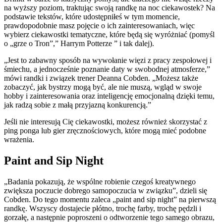
na wyższy poziom, traktując swoją randkę na noc ciekawostek? Na
podstawie tekstów, które udostępniłeś w tym momencie,
prawdopodobnie masz pojęcie o ich zainteresowaniach, więc
wybierz ciekawostki tematyczne, które będą się wyróżniać (pomyśl
o „grze o Tron”,” Harrym Potterze ” i tak dalej).
„Jest to zabawny sposób na wywołanie więzi z pracy zespołowej i
śmiechu, a jednocześnie poznanie daty w swobodnej atmosferze,”
mówi randki i związek trener Deanna Cobden. „Możesz także
zobaczyć, jak bystrzy mogą być, ale nie muszą, wgląd w swoje
hobby i zainteresowania oraz inteligencję emocjonalną dzięki temu,
jak radzą sobie z małą przyjazną konkurencją.”
Jeśli nie interesują Cię ciekawostki, możesz również skorzystać z
ping ponga lub gier zręcznościowych, które mogą mieć podobne
wrażenia.
Paint and Sip Night
„Badania pokazują, że wspólne robienie czegoś kreatywnego
zwiększa poczucie dobrego samopoczucia w związku”, dzieli się
Cobden. Do tego momentu zaleca „paint and sip night” na pierwszą
randkę. Wszyscy dostajecie płótno, trochę farby, trochę pędzli i
gorzałę, a następnie poproszeni o odtworzenie tego samego obrazu,