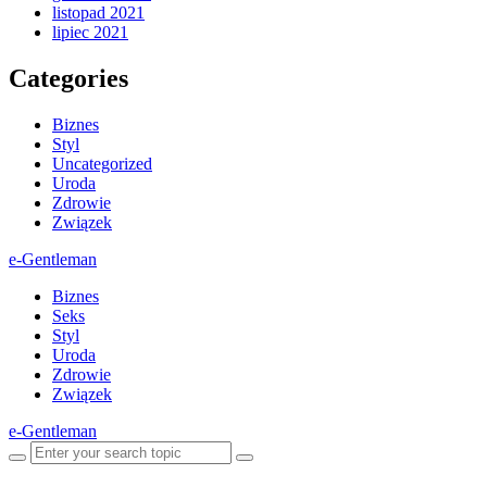
listopad 2021
lipiec 2021
Categories
Biznes
Styl
Uncategorized
Uroda
Zdrowie
Związek
e-Gentleman
Biznes
Seks
Styl
Uroda
Zdrowie
Związek
e-Gentleman