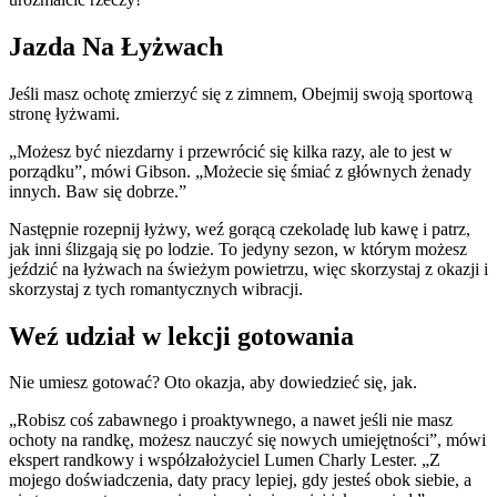
Jazda Na Łyżwach
Jeśli masz ochotę zmierzyć się z zimnem, Obejmij swoją sportową
stronę łyżwami.
„Możesz być niezdarny i przewrócić się kilka razy, ale to jest w
porządku”, mówi Gibson. „Możecie się śmiać z głównych żenady
innych. Baw się dobrze.”
Następnie rozepnij łyżwy, weź gorącą czekoladę lub kawę i patrz,
jak inni ślizgają się po lodzie. To jedyny sezon, w którym możesz
jeździć na łyżwach na świeżym powietrzu, więc skorzystaj z okazji i
skorzystaj z tych romantycznych wibracji.
Weź udział w lekcji gotowania
Nie umiesz gotować? Oto okazja, aby dowiedzieć się, jak.
„Robisz coś zabawnego i proaktywnego, a nawet jeśli nie masz
ochoty na randkę, możesz nauczyć się nowych umiejętności”, mówi
ekspert randkowy i współzałożyciel Lumen Charly Lester. „Z
mojego doświadczenia, daty pracy lepiej, gdy jesteś obok siebie, a