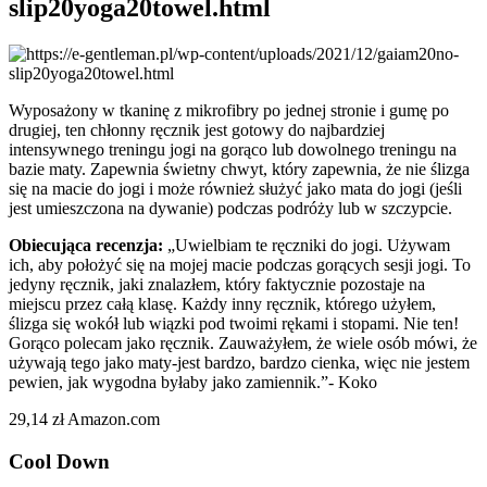
slip20yoga20towel.html
Wyposażony w tkaninę z mikrofibry po jednej stronie i gumę po
drugiej, ten chłonny ręcznik jest gotowy do najbardziej
intensywnego treningu jogi na gorąco lub dowolnego treningu na
bazie maty. Zapewnia świetny chwyt, który zapewnia, że nie ślizga
się na macie do jogi i może również służyć jako mata do jogi (jeśli
jest umieszczona na dywanie) podczas podróży lub w szczypcie.
Obiecująca recenzja:
„Uwielbiam te ręczniki do jogi. Używam
ich, aby położyć się na mojej macie podczas gorących sesji jogi. To
jedyny ręcznik, jaki znalazłem, który faktycznie pozostaje na
miejscu przez całą klasę. Każdy inny ręcznik, którego użyłem,
ślizga się wokół lub wiązki pod twoimi rękami i stopami. Nie ten!
Gorąco polecam jako ręcznik. Zauważyłem, że wiele osób mówi, że
używają tego jako maty-jest bardzo, bardzo cienka, więc nie jestem
pewien, jak wygodna byłaby jako zamiennik.”- Koko
29,14 zł Amazon.com
Cool Down