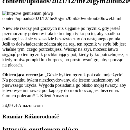
content/uploads/2021/12/the20gym20bib2
Niewiele rzeczy jest gorszych niż sięganie po ręcznik, gdy jesteś
przemoczony potem w trakcie treningu tylko po to, aby spadł na
podłogę i stał się w zasadzie bezużyteczny do następnego prania.
Jeśli to doświadczenie zdarza się na reg, ten ręcznik w stylu bib jest
właśnie tym, czego potrzebujesz. Wisząc na szyi, możesz łatwo
sięgnąć po ten ręcznik pochłaniający pot, kiedy tylko potrzebujesz, a
kiedy robisz pompki lub burpees, po prostu wsuń go, aby spocząć
na plecach.
Obiecująca recenzja:
„Gdzie był ten ręcznik pot całe moje życie!
Na początku byłem niezdecydowany, ale jestem uzależniony od
pierwszego użycia. Wygoda posiadania go blisko mojej twarzy, aby
łatwo wyeliminować pot kapiący do moich oczu, jest bezcenna.
Gorąco polecam!!”- Klient Amazon
24,99 zł Amazon.com
Rozmiar Różnorodność
https://e-gentleman.pl/wp-