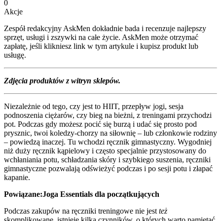
0
Akcje
Zespół redakcyjny AskMen dokładnie bada i recenzuje najlepszy
sprzęt, usługi i zszywki na całe życie. AskMen może otrzymać
zapłatę, jeśli klikniesz link w tym artykule i kupisz produkt lub
usługę.
Zdjęcia produktów z witryn sklepów.
Niezależnie od tego, czy jest to HIIT, przepływ jogi, sesja
podnoszenia ciężarów, czy bieg na bieżni, z treningami przychodzi
pot. Podczas gdy możesz pocić się burzą i udać się prosto pod
prysznic, twoi koledzy-chorzy na siłownię – lub członkowie rodziny
– powiedzą inaczej. Tu wchodzi ręcznik gimnastyczny. Wygodniej
niż duży ręcznik kąpielowy i często specjalnie przystosowany do
wchłaniania potu, schładzania skóry i szybkiego suszenia, ręczniki
gimnastyczne pozwalają odświeżyć podczas i po sesji potu i złapać
kapanie.
Powiązane:
Joga Essentials dla początkujących
Podczas zakupów na ręczniki treningowe nie jest
też
skomplikowane, istnieje kilka czynników, o których warto pamiętać.