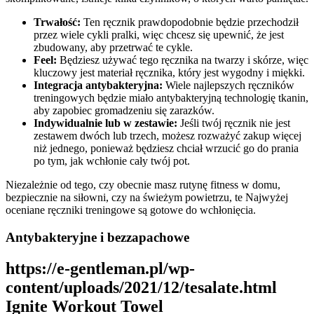
Trwałość:
Ten ręcznik prawdopodobnie będzie przechodził
przez wiele cykli pralki, więc chcesz się upewnić, że jest
zbudowany, aby przetrwać te cykle.
Feel:
Będziesz używać tego ręcznika na twarzy i skórze, więc
kluczowy jest materiał ręcznika, który jest wygodny i miękki.
Integracja antybakteryjna:
Wiele najlepszych ręczników
treningowych będzie miało antybakteryjną technologię tkanin,
aby zapobiec gromadzeniu się zarazków.
Indywidualnie lub w zestawie:
Jeśli twój ręcznik nie jest
zestawem dwóch lub trzech, możesz rozważyć zakup więcej
niż jednego, ponieważ będziesz chciał wrzucić go do prania
po tym, jak wchłonie cały twój pot.
Niezależnie od tego, czy obecnie masz rutynę fitness w domu,
bezpiecznie na siłowni, czy na świeżym powietrzu, te Najwyżej
oceniane ręczniki treningowe są gotowe do wchłonięcia.
Antybakteryjne i bezzapachowe
https://e-gentleman.pl/wp-
content/uploads/2021/12/tesalate.html
Ignite Workout Towel