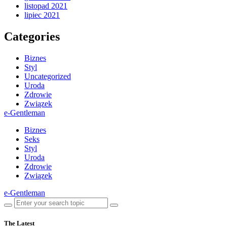
listopad 2021
lipiec 2021
Categories
Biznes
Styl
Uncategorized
Uroda
Zdrowie
Związek
e-Gentleman
Biznes
Seks
Styl
Uroda
Zdrowie
Związek
e-Gentleman
The Latest