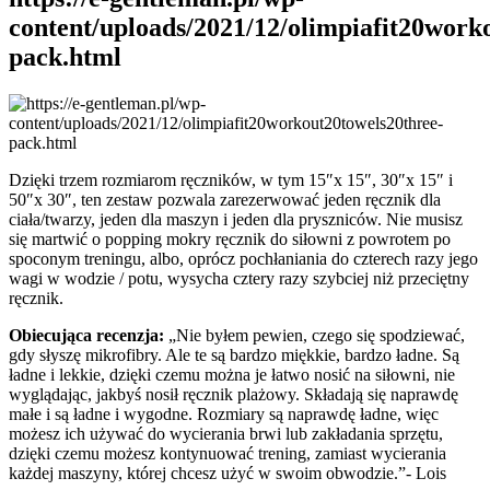
content/uploads/2021/12/olimpiafit20work
pack.html
Dzięki trzem rozmiarom ręczników, w tym 15″x 15″, 30″x 15″ i
50″x 30″, ten zestaw pozwala zarezerwować jeden ręcznik dla
ciała/twarzy, jeden dla maszyn i jeden dla pryszniców. Nie musisz
się martwić o popping mokry ręcznik do siłowni z powrotem po
spoconym treningu, albo, oprócz pochłaniania do czterech razy jego
wagi w wodzie / potu, wysycha cztery razy szybciej niż przeciętny
ręcznik.
Obiecująca recenzja:
„Nie byłem pewien, czego się spodziewać,
gdy słyszę mikrofibry. Ale te są bardzo miękkie, bardzo ładne. Są
ładne i lekkie, dzięki czemu można je łatwo nosić na siłowni, nie
wyglądając, jakbyś nosił ręcznik plażowy. Składają się naprawdę
małe i są ładne i wygodne. Rozmiary są naprawdę ładne, więc
możesz ich używać do wycierania brwi lub zakładania sprzętu,
dzięki czemu możesz kontynuować trening, zamiast wycierania
każdej maszyny, której chcesz użyć w swoim obwodzie.”- Lois