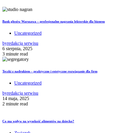
Bank głosów Warszawa – profesjonalne nagrania lektorskie dla biznesu
Uncategorized
by
redakcja serwisu
6 sierpnia, 2025
3 minute read
Teczki z nadrukiem – praktyczne i estetyczne rozwiązanie dla firm
Uncategorized
by
redakcja serwisu
14 maja, 2025
2 minute read
Co ma wpływ na wysokość alimentów na dziecko?
Związek