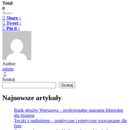
Total
0
Shares
Share
0
Tweet
0
Pin it
0
Author
admin
Szukaj
Szukaj
Najnowsze artykuły
Bank głosów Warszawa – profesjonalne nagrania lektorskie
dla biznesu
Teczki z nadrukiem – praktyczne i estetyczne rozwiązanie dla
firm