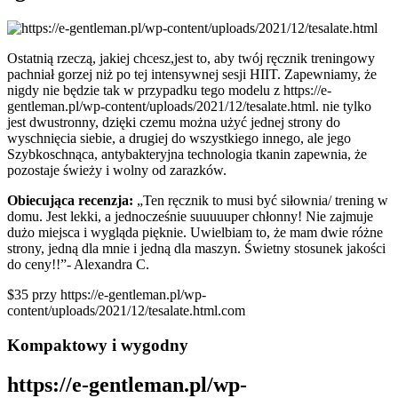
Ostatnią rzeczą, jakiej chcesz,jest to, aby twój ręcznik treningowy
pachniał gorzej niż po tej intensywnej sesji HIIT. Zapewniamy, że
nigdy nie będzie tak w przypadku tego modelu z https://e-
gentleman.pl/wp-content/uploads/2021/12/tesalate.html. nie tylko
jest dwustronny, dzięki czemu można użyć jednej strony do
wyschnięcia siebie, a drugiej do wszystkiego innego, ale jego
Szybkoschnąca, antybakteryjna technologia tkanin zapewnia, że
pozostaje świeży i wolny od zarazków.
Obiecująca recenzja:
„Ten ręcznik to musi być siłownia/ trening w
domu. Jest lekki, a jednocześnie suuuuuper chłonny! Nie zajmuje
dużo miejsca i wygląda pięknie. Uwielbiam to, że mam dwie różne
strony, jedną dla mnie i jedną dla maszyn. Świetny stosunek jakości
do ceny!!”- Alexandra C.
$35 przy https://e-gentleman.pl/wp-
content/uploads/2021/12/tesalate.html.com
Kompaktowy i wygodny
https://e-gentleman.pl/wp-