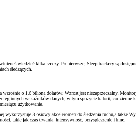
inieneś wiedzieć kilka rzeczy. Po pierwsze, Sleep trackery są dostępn
niach śledzących.
 wzrośnie o 1,6 biliona dolarów. Wzrost jest niezaprzeczalny. Monito
szereg innych wskaźników danych, w tym spożycie kalorii, codzienne kro
 miesiącu użytkowania.
nej wykorzystuje 3-osiowy akcelerometr do śledzenia ruchu,a także Wy
ności, takie jak czas trwania, intensywność, przyspieszenie i inne.