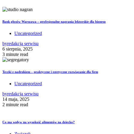
Bank głosów Warszawa – profesjonalne nagrania lektorskie dla biznesu
Uncategorized
by
redakcja serwisu
6 sierpnia, 2025
3 minute read
Teczki z nadrukiem – praktyczne i estetyczne rozwiązanie dla firm
Uncategorized
by
redakcja serwisu
14 maja, 2025
2 minute read
Co ma wpływ na wysokość alimentów na dziecko?
Związek