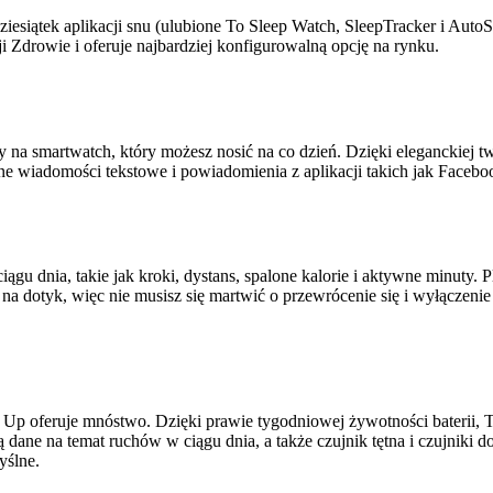
z dziesiątek aplikacji snu (ulubione To Sleep Watch, SleepTracker i A
ji Zdrowie i oferuje najbardziej konfigurowalną opcję na rynku.
irmy na smartwatch, który możesz nosić na co dzień. Dzięki eleganckie
one wiadomości tekstowe i powiadomienia z aplikacji takich jak Faceb
ciągu dnia, takie jak kroki, dystans, spalone kalorie i aktywne minuty. P
liwy na dotyk, więc nie musisz się martwić o przewrócenie się i wyłącz
Up oferuje mnóstwo. Dzięki prawie tygodniowej żywotności baterii, T
 dane na temat ruchów w ciągu dnia, a także czujnik tętna i czujniki d
yślne.