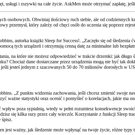
, usługi i zszywki na całe życie. AskMen może otrzymać zapłatę, jeśli 
nych osobowych. Obwiniaj ilościowy ruch siebie, ale od codziennych k
rdowy przemysł, który zależy od chęci osób do uczenia się poprzez rej
ins, autorka książki Sleep for Success!. „Zaczęło się od śledzenia ćw
pomocą tych urządzeń i otrzymują cenną datę za minimalne lub bezpłatn
tania, na które nie możesz odpowiedzieć w trakcie drzemki: jak dług
u? Chociaż dane dostarczane przez urządzenia mogą nie być tak dokład
nk, jeśli jesteś jednym z szacowanych 50 do 70 milionów dorosłych w U
ins. „Z punktu widzenia zachowania, jeśli chcesz zmienić swoje nawyk
zyć ważne statystyki oraz ocenić i pomyśleć o korelacjach, jakie ma
ć wpływ poza sypialnią, wtedy w pełni rozumiesz konsekwencje swoi
dzisz się kilka razy przez cały wieczór. Korzystanie z funkcji Sleep 
śpisz.
est ważny, jak śledzenie może wpłynąć na twoje życie, różne typy tr