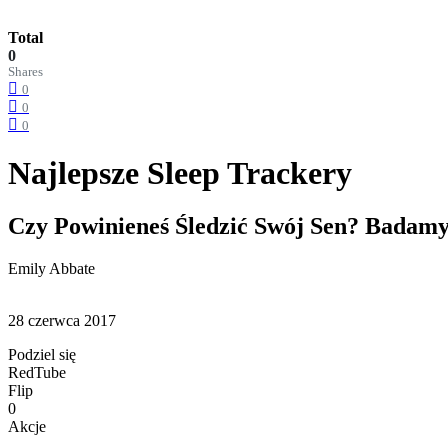
Total
0
Shares
0
0
0
Najlepsze Sleep Trackery
Czy Powinieneś Śledzić Swój Sen? Badam
Emily Abbate
28 czerwca 2017
Podziel się
RedTube
Flip
0
Akcje