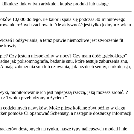
klikniesz link w tym artykule i kupisz produkt lub usługę.
roków 10,000 do tego, ile kalorii spala się podczas 30-minutowego
estrowanie różnych zachowań. Ale aktywność jest tylko jednym z wielu
iczeń i odżywiania, a teraz prawie niemożliwe jest stworzenie fit
e koszty.”
o śpię? Czy jestem niespokojny w nocy? Czy mam dość „głębokiego”
ne jak polisomnografia, badanie snu, które testuje zaburzenia snu,
SA mają zaburzenia snu lub czuwania, jak bezdech senny, narkolepsja,
i, monitorowanie ich jest najlepszą rzeczą, jaką możesz zrobić. Z
 ona z Twoim przebudzonym życiem.”
ch codziennych nawyków. Może pijesz kofeinę zbyt późno w ciągu
tracker pomoże Ci opanować Schematy, a następnie dostarczy informacji
ackerów dostępnych na rynku, nasze typy najlepszych modeli i nie