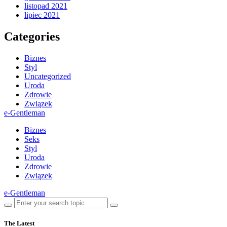
listopad 2021
lipiec 2021
Categories
Biznes
Styl
Uncategorized
Uroda
Zdrowie
Związek
e-Gentleman
Biznes
Seks
Styl
Uroda
Zdrowie
Związek
e-Gentleman
The Latest