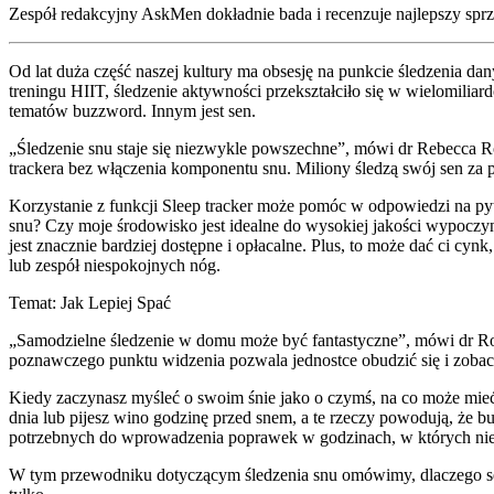
Zespół redakcyjny AskMen dokładnie bada i recenzuje najlepszy sprzęt
Od lat duża część naszej kultury ma obsesję na punkcie śledzenia da
treningu HIIT, śledzenie aktywności przekształciło się w wielomilia
tematów buzzword. Innym jest sen.
„Śledzenie snu staje się niezwykle powszechne”, mówi dr Rebecca Robb
trackera bez włączenia komponentu snu. Miliony śledzą swój sen za 
Korzystanie z funkcji Sleep tracker może pomóc w odpowiedzi na py
snu? Czy moje środowisko jest idealne do wysokiej jakości wypoczynk
jest znacznie bardziej dostępne i opłacalne. Plus, to może dać ci cy
lub zespół niespokojnych nóg.
Temat: Jak Lepiej Spać
„Samodzielne śledzenie w domu może być fantastyczne”, mówi dr Robb
poznawczego punktu widzenia pozwala jednostce obudzić się i zobac
Kiedy zaczynasz myśleć o swoim śnie jako o czymś, na co może mie
dnia lub pijesz wino godzinę przed snem, a te rzeczy powodują, że bu
potrzebnych do wprowadzenia poprawek w godzinach, w których nie 
W tym przewodniku dotyczącym śledzenia snu omówimy, dlaczego sen j