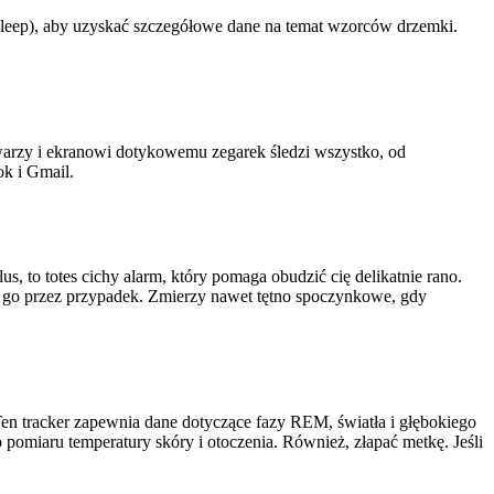
utoSleep), aby uzyskać szczegółowe dane na temat wzorców drzemki.
j twarzy i ekranowi dotykowemu zegarek śledzi wszystko, od
ook i Gmail.
lus, to totes cichy alarm, który pomaga obudzić cię delikatnie rano.
enie go przez przypadek. Zmierzy nawet tętno spoczynkowe, gdy
en tracker zapewnia dane dotyczące fazy REM, światła i głębokiego
o pomiaru temperatury skóry i otoczenia. Również, złapać metkę. Jeśli