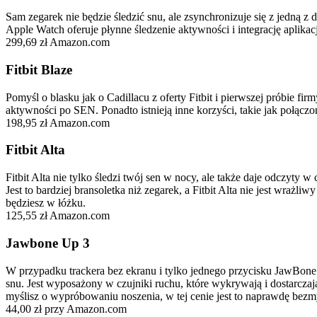
Sam zegarek nie będzie śledzić snu, ale zsynchronizuje się z jedną 
Apple Watch oferuje płynne śledzenie aktywności i integrację aplikac
299,69 zł Amazon.com
Fitbit Blaze
Pomyśl o blasku jak o Cadillacu z oferty Fitbit i pierwszej próbie f
aktywności po SEN. Ponadto istnieją inne korzyści, takie jak połącz
198,95 zł Amazon.com
Fitbit Alta
Fitbit Alta nie tylko śledzi twój sen w nocy, ale także daje odczyty w 
Jest to bardziej bransoletka niż zegarek, a Fitbit Alta nie jest wraż
będziesz w łóżku.
125,55 zł Amazon.com
Jawbone Up 3
W przypadku trackera bez ekranu i tylko jednego przycisku JawBone 
snu. Jest wyposażony w czujniki ruchu, które wykrywają i dostarczają
myślisz o wypróbowaniu noszenia, w tej cenie jest to naprawdę bezm
44,00 zł przy Amazon.com