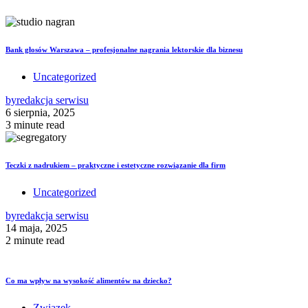
Bank głosów Warszawa – profesjonalne nagrania lektorskie dla biznesu
Uncategorized
by
redakcja serwisu
6 sierpnia, 2025
3 minute read
Teczki z nadrukiem – praktyczne i estetyczne rozwiązanie dla firm
Uncategorized
by
redakcja serwisu
14 maja, 2025
2 minute read
Co ma wpływ na wysokość alimentów na dziecko?
Związek