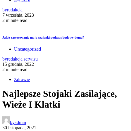
by
redakcja
7 września, 2023
2 minute read
Jakie zastosowanie mają szalunki podczas budowy domu?
Uncategorized
by
redakcja serwisu
15 grudnia, 2022
2 minute read
Zdrowie
Najlepsze Stojaki Zasilające,
Wieże I Klatki
by
admin
30 listopada, 2021