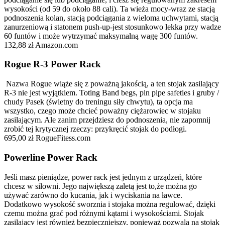
wysokości (od 59 do około 88 cali). Ta wieża mocy-wraz ze stacją
podnoszenia kolan, stacją podciągania z wieloma uchwytami, stacją
zanurzeniową i statonem push-up-jest stosunkowo lekka przy wadze
60 funtów i może wytrzymać maksymalną wagę 300 funtów.
132,88 zł Amazon.com
Rogue R-3 Power Rack
Nazwa Rogue wiąże się z poważną jakością, a ten stojak zasilający
R-3 nie jest wyjątkiem. Toting Band begs, pin pipe safeties i gruby /
chudy Pasek (świetny do treningu siły chwytu), ta opcja ma
wszystko, czego może chcieć poważny ciężarowiec w stojaku
zasilającym. Ale zanim przejdziesz do podnoszenia, nie zapomnij
zrobić tej krytycznej rzeczy: przykręcić stojak do podłogi.
695,00 zł RogueFitess.com
Powerline Power Rack
Jeśli masz pieniądze, power rack jest jednym z urządzeń, które
chcesz w siłowni. Jego największą zaletą jest to,że można go
używać zarówno do kucania, jak i wyciskania na ławce.
Dodatkowo wysokość sworznia i stojaka można regulować, dzięki
czemu można grać pod różnymi kątami i wysokościami. Stojak
zasilający jest również bezpieczniejszy, ponieważ pozwala na stojak