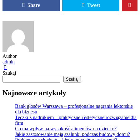
Share
Tweet
Author
admin
Szukaj
Szukaj
Najnowsze artykuły
Bank głosów Warszawa – profesjonalne nagrania lektorskie
dla biznesu
Teczki z nadrukiem – praktyczne i estetyczne rozwiązanie dla
firm
Co ma wpływ na wysokość alimentów na dziecko?
Jakie zastosowanie mają szalunki podczas budowy domu?
Problemy ze słuchem – kiedy potrzebny jest aparat?