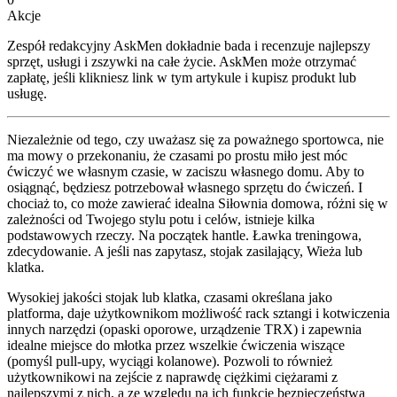
Akcje
Zespół redakcyjny AskMen dokładnie bada i recenzuje najlepszy
sprzęt, usługi i zszywki na całe życie. AskMen może otrzymać
zapłatę, jeśli klikniesz link w tym artykule i kupisz produkt lub
usługę.
Niezależnie od tego, czy uważasz się za poważnego sportowca, nie
ma mowy o przekonaniu, że czasami po prostu miło jest móc
ćwiczyć we własnym czasie, w zaciszu własnego domu. Aby to
osiągnąć, będziesz potrzebował własnego sprzętu do ćwiczeń. I
chociaż to, co może zawierać idealna Siłownia domowa, różni się w
zależności od Twojego stylu potu i celów, istnieje kilka
podstawowych rzeczy. Na początek hantle. Ławka treningowa,
zdecydowanie. A jeśli nas zapytasz, stojak zasilający, Wieża lub
klatka.
Wysokiej jakości stojak lub klatka, czasami określana jako
platforma, daje użytkownikom możliwość rack sztangi i kotwiczenia
innych narzędzi (opaski oporowe, urządzenie TRX) i zapewnia
idealne miejsce do młotka przez wszelkie ćwiczenia wiszące
(pomyśl pull-upy, wyciągi kolanowe). Pozwoli to również
użytkownikowi na zejście z naprawdę ciężkimi ciężarami z
najlepszymi z nich, a ze względu na ich funkcje bezpieczeństwa