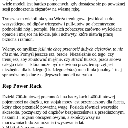
wiele modeli jest bardzo pomocnych, gdy dostajesz się po poważnej
sesji podnoszenia ciężarów na własną rękę.
Tymczasem wielofunkcyjna Wieża treningowa jest idealna do
wszystkiego, od dipów tricepsów i pull-upów po abcentryczne
podnośniki nóg i pompki. Na nich zobaczysz zarówno wyściełane
oparcie i miejsce na łokcie, jak i uchwyty, które ułatwią pracę
brzucha i ramion.
Wiemy, co myślisz:
jeśli nie chcę przenosić dużych ciężarów, to nie
dla mnie
. Pomyśl jeszcze raz, bracie. Niezależnie od tego, czy
trenujesz, aby zbudować mięśnie, czy stracić tłuszcz, praca siłowa
całego ciała — która może być ułatwiona przez ten sprzęt-jest
niezbędna dla każdego (i każdego
ciało
s) ruch funkcjonalny. Tutaj
sprawdzamy jedne z najlepszych modeli na rynku.
Rep Power Rack
Dzięki 700-funtowej pojemności na haczykach i 400-funtowej
pojemności na drążku, ten stojak mocy jest przeznaczony dla faceta,
który chce przenieść poważną wagę. Posiada również wszystkie
akcesoria, począwszy od drążków bezpieczeństwa z przedłużonymi
hakami J i rogami obciążeniowymi, a skończywszy na
mocowaniach do zanurzania i wysuwania lat.
324,99 zł Amazon.com