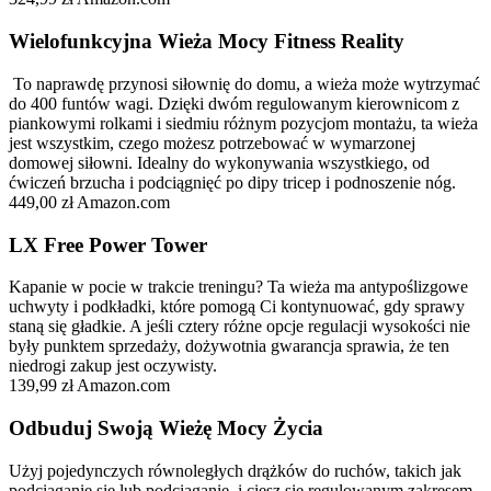
Wielofunkcyjna Wieża Mocy Fitness Reality
To naprawdę przynosi siłownię do domu, a wieża może wytrzymać
do 400 funtów wagi. Dzięki dwóm regulowanym kierownicom z
piankowymi rolkami i siedmiu różnym pozycjom montażu, ta wieża
jest wszystkim, czego możesz potrzebować w wymarzonej
domowej siłowni. Idealny do wykonywania wszystkiego, od
ćwiczeń brzucha i podciągnięć po dipy tricep i podnoszenie nóg.
449,00 zł Amazon.com
LX Free Power Tower
Kapanie w pocie w trakcie treningu? Ta wieża ma antypoślizgowe
uchwyty i podkładki, które pomogą Ci kontynuować, gdy sprawy
staną się gładkie. A jeśli cztery różne opcje regulacji wysokości nie
były punktem sprzedaży, dożywotnia gwarancja sprawia, że ten
niedrogi zakup jest oczywisty.
139,99 zł Amazon.com
Odbuduj Swoją Wieżę Mocy Życia
Użyj pojedynczych równoległych drążków do ruchów, takich jak
podciąganie się lub podciąganie, i ciesz się regulowanym zakresem