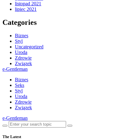
listopad 2021
lipiec 2021
Categories
Biznes
Styl
Uncategorized
Uroda
Zdrowie
Związek
e-Gentleman
Biznes
Seks
Styl
Uroda
Zdrowie
Związek
e-Gentleman
The Latest