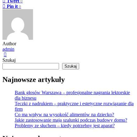
Tweet
0
Pin it
0
Author
admin
Szukaj
Szukaj
Najnowsze artykuły
Bank głosów Warszawa – profesjonalne nagrania lektorskie
dla biznesu
Teczki z nadrukiem – praktyczne i estetyczne rozwiązanie dla
firm
Co ma wpływ na wysokość alimentów na dziecko?
Jakie zastosowanie mają szalunki podczas budowy domu?
Problemy ze słuchem – kiedy potrzebny jest aparat?