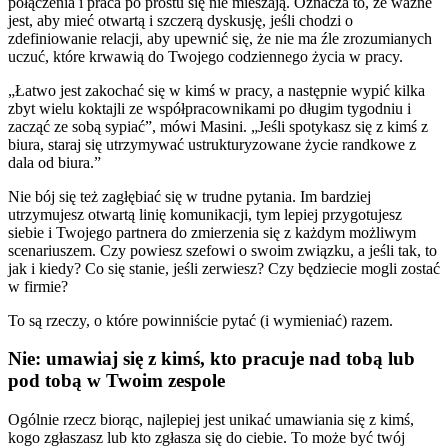
połączenia i praca po prostu się nie mieszają. Oznacza to, że ważne
jest, aby mieć otwartą i szczerą dyskusję, jeśli chodzi o
zdefiniowanie relacji, aby upewnić się, że nie ma źle zrozumianych
uczuć, które krwawią do Twojego codziennego życia w pracy.
„Łatwo jest zakochać się w kimś w pracy, a następnie wypić kilka
zbyt wielu koktajli ze współpracownikami po długim tygodniu i
zacząć ze sobą sypiać”, mówi Masini. „Jeśli spotykasz się z kimś z
biura, staraj się utrzymywać ustrukturyzowane życie randkowe z
dala od biura.”
Nie bój się też zagłębiać się w trudne pytania. Im bardziej
utrzymujesz otwartą linię komunikacji, tym lepiej przygotujesz
siebie i Twojego partnera do zmierzenia się z każdym możliwym
scenariuszem. Czy powiesz szefowi o swoim związku, a jeśli tak, to
jak i kiedy? Co się stanie, jeśli zerwiesz? Czy będziecie mogli zostać
w firmie?
To są rzeczy, o które powinniście pytać (i wymieniać) razem.
Nie: umawiaj się z kimś, kto pracuje nad tobą lub
pod tobą w Twoim zespole
Ogólnie rzecz biorąc, najlepiej jest unikać umawiania się z kimś,
kogo zgłaszasz lub kto zgłasza się do ciebie. To może być twój