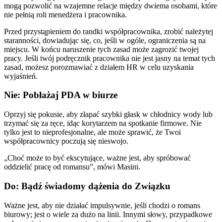
mogą pozwolić na wzajemne relacje między dwiema osobami, które
nie pełnią roli menedżera i pracownika.
Przed przystąpieniem do randki współpracownika, zrobić należytej
staranności, dowiadując się, co, jeśli w ogóle, ograniczenia są na
miejscu. W końcu naruszenie tych zasad może zagrozić twojej
pracy. Jeśli twój podręcznik pracownika nie jest jasny na temat tych
zasad, możesz porozmawiać z działem HR w celu uzyskania
wyjaśnień.
Nie: Pobłażaj PDA w biurze
Oprzyj się pokusie, aby złapać szybki głask w chłodnicy wody lub
trzymać się za ręce, idąc korytarzem na spotkanie firmowe. Nie
tylko jest to nieprofesjonalne, ale może sprawić, że Twoi
współpracownicy poczują się nieswojo.
„Choć może to być ekscytujące, ważne jest, aby spróbować
oddzielić pracę od romansu”, mówi Masini.
Do: Bądź świadomy dążenia do Związku
Ważne jest, aby nie działać impulsywnie, jeśli chodzi o romans
biurowy; jest o wiele za dużo na linii. Innymi słowy, przypadkowe