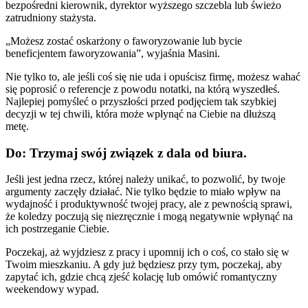
bezpośredni kierownik, dyrektor wyższego szczebla lub świeżo
zatrudniony stażysta.
„Możesz zostać oskarżony o faworyzowanie lub bycie
beneficjentem faworyzowania”, wyjaśnia Masini.
Nie tylko to, ale jeśli coś się nie uda i opuścisz firmę, możesz wahać
się poprosić o referencje z powodu notatki, na którą wyszedłeś.
Najlepiej pomyśleć o przyszłości przed podjęciem tak szybkiej
decyzji w tej chwili, która może wpłynąć na Ciebie na dłuższą
metę.
Do: Trzymaj swój związek z dala od biura.
Jeśli jest jedna rzecz, której należy unikać, to pozwolić, by twoje
argumenty zaczęły działać. Nie tylko będzie to miało wpływ na
wydajność i produktywność twojej pracy, ale z pewnością sprawi,
że koledzy poczują się niezręcznie i mogą negatywnie wpłynąć na
ich postrzeganie Ciebie.
Poczekaj, aż wyjdziesz z pracy i upomnij ich o coś, co stało się w
Twoim mieszkaniu. A gdy już będziesz przy tym, poczekaj, aby
zapytać ich, gdzie chcą zjeść kolację lub omówić romantyczny
weekendowy wypad.