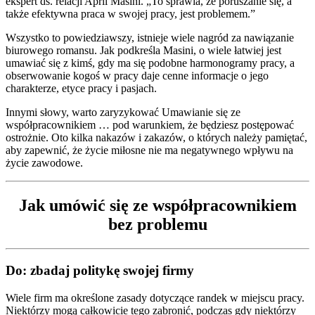
ekspert ds. relacji April Masini. „To sprawia, że poruszanie się, a
także efektywna praca w swojej pracy, jest problemem.”
Wszystko to powiedziawszy, istnieje wiele nagród za nawiązanie
biurowego romansu. Jak podkreśla Masini, o wiele łatwiej jest
umawiać się z kimś, gdy ma się podobne harmonogramy pracy, a
obserwowanie kogoś w pracy daje cenne informacje o jego
charakterze, etyce pracy i pasjach.
Innymi słowy, warto zaryzykować Umawianie się ze
współpracownikiem … pod warunkiem, że będziesz postępować
ostrożnie. Oto kilka nakazów i zakazów, o których należy pamiętać,
aby zapewnić, że życie miłosne nie ma negatywnego wpływu na
życie zawodowe.
Jak umówić się ze współpracownikiem
bez problemu
Do: zbadaj politykę swojej firmy
Wiele firm ma określone zasady dotyczące randek w miejscu pracy.
Niektórzy mogą całkowicie tego zabronić, podczas gdy niektórzy