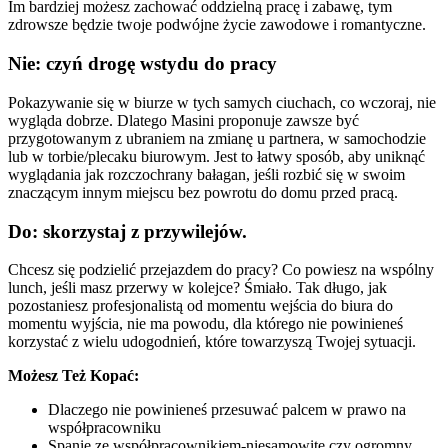
Im bardziej możesz zachować oddzielną pracę i zabawę, tym
zdrowsze będzie twoje podwójne życie zawodowe i romantyczne.
Nie: czyń drogę wstydu do pracy
Pokazywanie się w biurze w tych samych ciuchach, co wczoraj, nie
wygląda dobrze. Dlatego Masini proponuje zawsze być
przygotowanym z ubraniem na zmianę u partnera, w samochodzie
lub w torbie/plecaku biurowym. Jest to łatwy sposób, aby uniknąć
wyglądania jak rozczochrany bałagan, jeśli rozbić się w swoim
znaczącym innym miejscu bez powrotu do domu przed pracą.
Do: skorzystaj z przywilejów.
Chcesz się podzielić przejazdem do pracy? Co powiesz na wspólny
lunch, jeśli masz przerwy w kolejce? Śmiało. Tak długo, jak
pozostaniesz profesjonalistą od momentu wejścia do biura do
momentu wyjścia, nie ma powodu, dla którego nie powinieneś
korzystać z wielu udogodnień, które towarzyszą Twojej sytuacji.
Możesz Też Kopać:
Dlaczego nie powinieneś przesuwać palcem w prawo na
współpracowniku
Spanie ze współpracownikiem-niesamowite czy ogromny