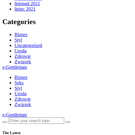
listopad 2021
lipiec 2021
Categories
Biznes
Styl
Uncategorized
Uroda
Zdrowie
Związek
e-Gentleman
Biznes
Seks
Styl
Uroda
Zdrowie
Związek
e-Gentleman
The Latest