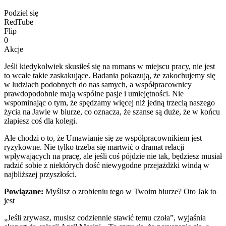
Podziel się
RedTube
Flip
0
Akcje
Jeśli kiedykolwiek skusiłeś się na romans w miejscu pracy, nie jest
to wcale takie zaskakujące. Badania pokazują, że zakochujemy się
w ludziach podobnych do nas samych, a współpracownicy
prawdopodobnie mają wspólne pasje i umiejętności. Nie
wspominając o tym, że spędzamy więcej niż jedną trzecią naszego
życia na Jawie w biurze, co oznacza, że szanse są duże, że w końcu
złapiesz coś dla kolegi.
Ale chodzi o to, że Umawianie się ze współpracownikiem jest
ryzykowne. Nie tylko trzeba się martwić o dramat relacji
wpływających na pracę, ale jeśli coś pójdzie nie tak, będziesz musiał
radzić sobie z niektórych dość niewygodne przejażdżki windą w
najbliższej przyszłości.
Powiązane:
Myślisz o zrobieniu tego w Twoim biurze? Oto Jak to
jest
„Jeśli zrywasz, musisz codziennie stawić temu czoła”, wyjaśnia