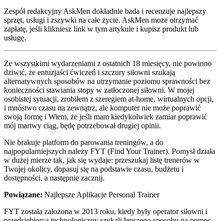
Zespół redakcyjny AskMen dokładnie bada i recenzuje najlepszy
sprzęt, usługi i zszywki na całe życie. AskMen może otrzymać
zapłatę, jeśli klikniesz link w tym artykule i kupisz produkt lub
usługę.
Ze wszystkimi wydarzeniami z ostatnich 18 miesięcy, nie powinno
dziwić, że entuzjaści ćwiczeń i szczury siłowni szukają
alternatywnych sposobów na utrzymanie poziomu sprawności bez
konieczności stawiania stopy w zatłoczonej siłowni. W mojej
osobistej sytuacji, zrobiłem z szeregiem at-home, wirtualnych opcji,
i mnóstwo czasu na zewnątrz, ale komputer nie może poprawić
swoją formę i Wiem, że jeśli mam kiedykolwiek zamiar poprawić
mój martwy ciąg, będę potrzebował drugiej opinii.
Nie brakuje platform do parowania treningów, a do
najpopularniejszych należy FYT (Find Your Trainer). Pomysł działa
w dużej mierze tak, jak się wydaje: przeszukaj listę trenerów w
Twojej okolicy, dopasuj się na podstawie czasu, budżetu i
dostępności, a następnie zacznij.
Powiązane:
Najlepsze Aplikacje Personal Trainer
FYT została założona w 2013 roku, kiedy były operator siłowni i
przedsiębiorca technologiczny szukali lepszego sposobu na pomoc