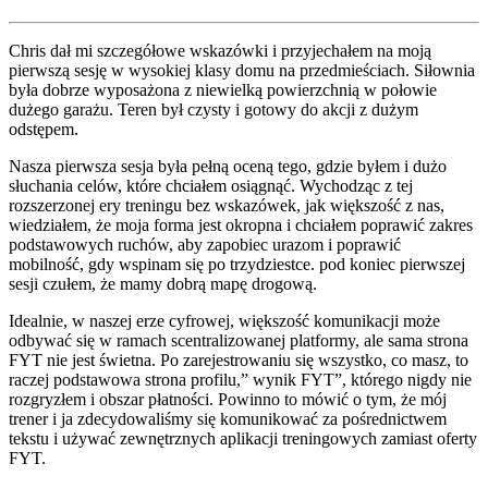
Chris dał mi szczegółowe wskazówki i przyjechałem na moją
pierwszą sesję w wysokiej klasy domu na przedmieściach. Siłownia
była dobrze wyposażona z niewielką powierzchnią w połowie
dużego garażu. Teren był czysty i gotowy do akcji z dużym
odstępem.
Nasza pierwsza sesja była pełną oceną tego, gdzie byłem i dużo
słuchania celów, które chciałem osiągnąć. Wychodząc z tej
rozszerzonej ery treningu bez wskazówek, jak większość z nas,
wiedziałem, że moja forma jest okropna i chciałem poprawić zakres
podstawowych ruchów, aby zapobiec urazom i poprawić
mobilność, gdy wspinam się po trzydziestce. pod koniec pierwszej
sesji czułem, że mamy dobrą mapę drogową.
Idealnie, w naszej erze cyfrowej, większość komunikacji może
odbywać się w ramach scentralizowanej platformy, ale sama strona
FYT nie jest świetna. Po zarejestrowaniu się wszystko, co masz, to
raczej podstawowa strona profilu,” wynik FYT”, którego nigdy nie
rozgryzłem i obszar płatności. Powinno to mówić o tym, że mój
trener i ja zdecydowaliśmy się komunikować za pośrednictwem
tekstu i używać zewnętrznych aplikacji treningowych zamiast oferty
FYT.