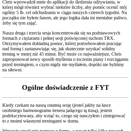
Chris wprowadził mnie do aplikacji do śledzenia odżywiania, w
której mógł również wybrać niektóre liczby, aby pomóc ocenić mój
ogólny 5 lb. cel odchudzania w ciągu naszych czterech tygodni. Na
początku nie byłem fanem, ale jego logika dała mi mentalne paliwo,
żeby się tym zająć.
Nasza druga i trzecia sesja koncentrowała się na podstawowych
formach z ciężarami i pełnej sesji poświęconej ruchom TRX.
Otrzymywałem dokładną pomoc, której potrzebowałem pracując
nad formą i zastanawiając się, jak skutecznie uzyskać solidny
trening w mniej niż 45 minut. Być może co najważniejsze, Chris
zaproponował nowy sposób myślenia o toczeniu piany i rozciąganiu
przed treningiem, o czym nigdy nie myślałem, dopóki nie byliśmy
na siłowni.
Ogólne doświadczenie z FYT
Kiedy czekam na naszą ostatnią sesję (jesteś jakby na łasce
osobistego harmonogramu trenera jadącego tą trasą), jestem
podekscytowany, aby wziąć to, czego się nauczyłem i zintegrować
to z moimi własnymi treningami w domu.
Wreszcie uzyskanie pomocy z formą, a nawet tylko kilka nowych