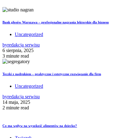
Bank głosów Warszawa – profesjonalne nagrania lektorskie dla biznesu
Uncategorized
by
redakcja serwisu
6 sierpnia, 2025
3 minute read
Teczki z nadrukiem – praktyczne i estetyczne rozwiązanie dla firm
Uncategorized
by
redakcja serwisu
14 maja, 2025
2 minute read
Co ma wpływ na wysokość alimentów na dziecko?
Związek