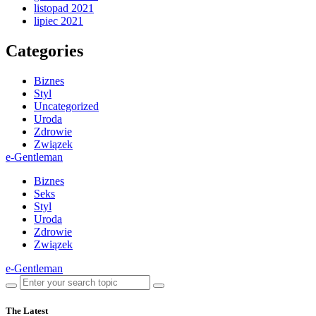
listopad 2021
lipiec 2021
Categories
Biznes
Styl
Uncategorized
Uroda
Zdrowie
Związek
e-Gentleman
Biznes
Seks
Styl
Uroda
Zdrowie
Związek
e-Gentleman
The Latest