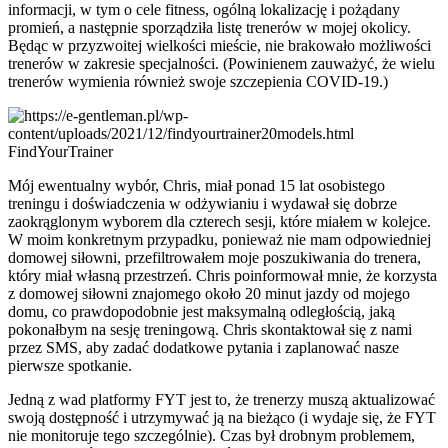
informacji, w tym o cele fitness, ogólną lokalizację i pożądany
promień, a następnie sporządziła listę trenerów w mojej okolicy.
Będąc w przyzwoitej wielkości mieście, nie brakowało możliwości
trenerów w zakresie specjalności. (Powinienem zauważyć, że wielu
trenerów wymienia również swoje szczepienia COVID-19.)
FindYourTrainer
Mój ewentualny wybór, Chris, miał ponad 15 lat osobistego
treningu i doświadczenia w odżywianiu i wydawał się dobrze
zaokrąglonym wyborem dla czterech sesji, które miałem w kolejce.
W moim konkretnym przypadku, ponieważ nie mam odpowiedniej
domowej siłowni, przefiltrowałem moje poszukiwania do trenera,
który miał własną przestrzeń. Chris poinformował mnie, że korzysta
z domowej siłowni znajomego około 20 minut jazdy od mojego
domu, co prawdopodobnie jest maksymalną odległością, jaką
pokonałbym na sesję treningową. Chris skontaktował się z nami
przez SMS, aby zadać dodatkowe pytania i zaplanować nasze
pierwsze spotkanie.
Jedną z wad platformy FYT jest to, że trenerzy muszą aktualizować
swoją dostępność i utrzymywać ją na bieżąco (i wydaje się, że FYT
nie monitoruje tego szczególnie). Czas był drobnym problemem,