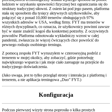
ludziom w uzyskaniu sprawności fizycznej bez ograniczania się do
struktury tradycyjnej siłowni. Z osiem lat pod jego pasem, platforma
stała się sposobem dla tysięcy aktywnych użytkowników, aby
połączyć się z ponad 10,000 trenerów obsługujących 97%
wszystkich adresów w USA, według firmy. FYT ma trenerów w
różnych dyscyplinach, co oznacza, że użytkownicy powinni zawsze
być w stanie znaleźć kogoś dla konkretnej potrzeby. Z oczywistych
powodów Platforma odnotowała wykładniczy wzrost w całej
pandemii, zwłaszcza że więcej ćwiczących chce powrócić do
pewnego rodzaju osobistego treningu.
Z pomocą zespołu FYT wyruszyłem w czterosesyjną podróż z
trenerem w mojej okolicy, aby zobaczyć, gdzie potrzebuję
największego wsparcia i jak moje ciało zareaguje na przejście do
tradycyjnego doświadczenia.
(Jako uwaga, jest to tylko przegląd strony i interakcja z platformą i
trenerem, a nie aplikacja treningowa „Duo” FYT.)
Konfiguracja
Podczas pierwszej wizyty strona poprosiła o kilka prostych