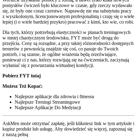
pomysłów ćwiczeń było kluczowe w czasie, gdy rzeczy wydawało
się, że były one coraz czerstwe. Naprawdę nie ma substytutu pracy
z wyszkolonym, licencjonowanym profesjonalistą i czuję się o wiele
lepiej (i o wiele bardziej przykro) pracować z kimś, kto wie, co robi.
Dla tych, którzy potrzebują elastyczności w planach treningowych
w mniej chaotycznym środowisku, FYT może być drogą do
przejścia. Ceny są rozsądne, a przy takiej różnorodności dostępnych
trenerów z pewnością znajdzie się coś, co pasuje do Twoich
potrzeb, i są szanse, że ogólne wrażenia będą orzeźwiające,
ponieważ ci z nas, którzy rozwijają się na ćwiczeniach, zaczynają
wyłaniać się z powtarzania wirtualnej kondycji.
Pobierz FYT tutaj
Możesz Też Kopać:
Najlepsze aplikacje dla zdrowia i fitnessu
Najlepsze Treningi Streamingowe
Najlepsze Aplikacje Do Medytacji
AskMen może otrzymać zapłatę, jeśli klikniesz link w tym artykule i
kupisz produkt lub usługę. Aby dowiedzieć się więcej, zapoznaj się
z naszą pełną