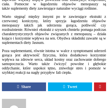
ciała. Pomocne w łagodzeniu objawów menopauzy są
także suplementy diety zawierające naturalne wyciągi roślinne.
Warto sięgnąć między innymi po te zawierające ekstrakt z
czerwonej koniczyny, który sprzyja łagodzeniu objawów
menopauzy takich jak uderzenia gorąca, potliwość czy
rozdrażnienie. Również ekstrakt z szyszek chmielu pomaga podczas
charakterystycznych objawów związanych z menopauzą – działa
kojąco i korzystnie wpływa na sen. Obydwa składniki zawarte są w
suplementach diety Jasnum.
Poza suplementami, równie istotna w walce z symptomami uderzeń
gorąca jest aktywność fizyczna, która dodatkowo korzystnie
wpływa na zdrowie serca, układ kostny oraz zachowanie dobrego
samopoczucia. Warto także ćwiczyć powolne i głębokie
oddychanie, które uspokoi tętno, zniweluje stres i pomoże w
szybkiej reakcji na nagły przypływ fali ciepła.
Share
Tweet