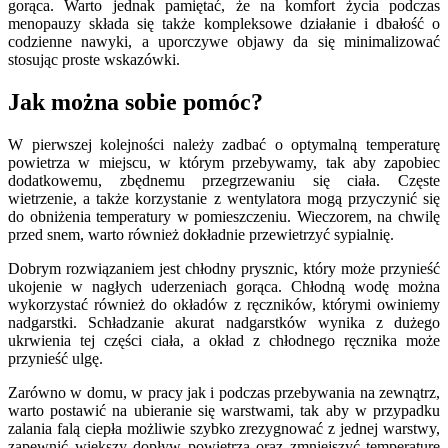
gorąca. Warto jednak pamiętać, że na komfort życia podczas
menopauzy składa się także kompleksowe działanie i dbałość o
codzienne nawyki, a uporczywe objawy da się minimalizować
stosując proste wskazówki.
Jak można sobie pomóc?
W pierwszej kolejności należy zadbać o optymalną temperaturę
powietrza w miejscu, w którym przebywamy, tak aby zapobiec
dodatkowemu, zbędnemu przegrzewaniu się ciała. Częste
wietrzenie, a także korzystanie z wentylatora mogą przyczynić się
do obniżenia temperatury w pomieszczeniu. Wieczorem, na chwilę
przed snem, warto również dokładnie przewietrzyć sypialnię.
Dobrym rozwiązaniem jest chłodny prysznic, który może przynieść
ukojenie w nagłych uderzeniach gorąca. Chłodną wodę można
wykorzystać również do okładów z ręczników, którymi owiniemy
nadgarstki. Schładzanie akurat nadgarstków wynika z dużego
ukrwienia tej części ciała, a okład z chłodnego ręcznika może
przynieść ulgę.
Zarówno w domu, w pracy jak i podczas przebywania na zewnątrz,
warto postawić na ubieranie się warstwami, tak aby w przypadku
zalania falą ciepła możliwie szybko zrezygnować z jednej warstwy,
zapewnić większy dopływ powietrza oraz zmniejszyć temperaturę