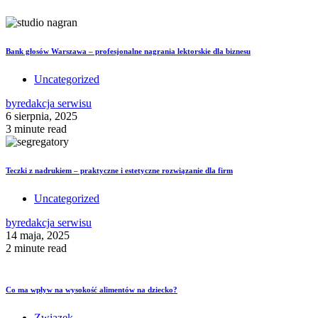
Bank głosów Warszawa – profesjonalne nagrania lektorskie dla biznesu
Uncategorized
by
redakcja serwisu
6 sierpnia, 2025
3 minute read
Teczki z nadrukiem – praktyczne i estetyczne rozwiązanie dla firm
Uncategorized
by
redakcja serwisu
14 maja, 2025
2 minute read
Co ma wpływ na wysokość alimentów na dziecko?
Związek