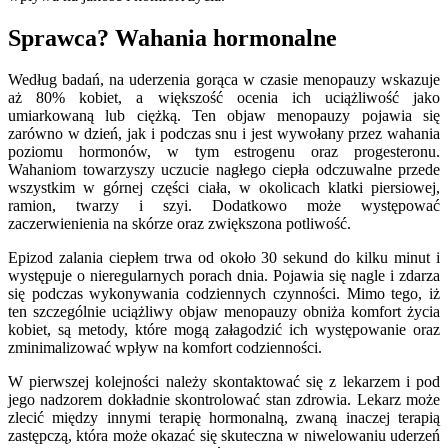
Sprawca? Wahania hormonalne
Według badań, na uderzenia gorąca w czasie menopauzy wskazuje
aż 80% kobiet, a większość ocenia ich uciążliwość jako
umiarkowaną lub ciężką. Ten objaw menopauzy pojawia się
zarówno w dzień, jak i podczas snu i jest wywołany przez wahania
poziomu hormonów, w tym estrogenu oraz progesteronu.
Wahaniom towarzyszy uczucie nagłego ciepła odczuwalne przede
wszystkim w górnej części ciała, w okolicach klatki piersiowej,
ramion, twarzy i szyi. Dodatkowo może występować
zaczerwienienia na skórze oraz zwiększona potliwość.
Epizod zalania ciepłem trwa od około 30 sekund do kilku minut i
występuje o nieregularnych porach dnia. Pojawia się nagle i zdarza
się podczas wykonywania codziennych czynności. Mimo tego, iż
ten szczególnie uciążliwy objaw menopauzy obniża komfort życia
kobiet, są metody, które mogą załagodzić ich występowanie oraz
zminimalizować wpływ na komfort codzienności.
W pierwszej kolejności należy skontaktować się z lekarzem i pod
jego nadzorem dokładnie skontrolować stan zdrowia. Lekarz może
zlecić między innymi terapię hormonalną, zwaną inaczej terapią
zastępczą, która może okazać się skuteczna w niwelowaniu uderzeń