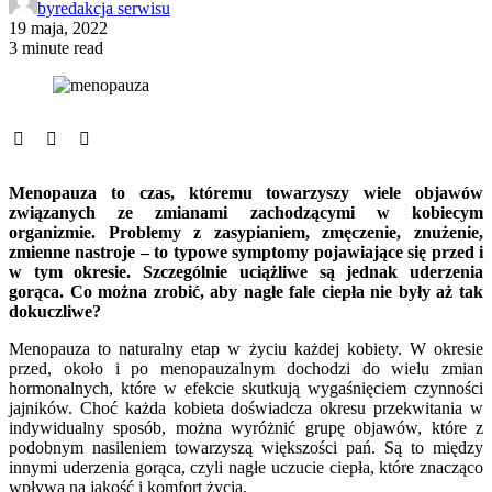
by
redakcja serwisu
19 maja, 2022
3 minute read
Menopauza to czas, któremu towarzyszy wiele objawów
związanych ze zmianami zachodzącymi w kobiecym
organizmie. Problemy z zasypianiem, zmęczenie, znużenie,
zmienne nastroje – to typowe symptomy pojawiające się przed i
w tym okresie. Szczególnie uciążliwe są jednak uderzenia
gorąca. Co można zrobić, aby nagłe fale ciepła nie były aż tak
dokuczliwe?
Menopauza to naturalny etap w życiu każdej kobiety. W okresie
przed, około i po menopauzalnym dochodzi do wielu zmian
hormonalnych, które w efekcie skutkują wygaśnięciem czynności
jajników. Choć każda kobieta doświadcza okresu przekwitania w
indywidualny sposób, można wyróżnić grupę objawów, które z
podobnym nasileniem towarzyszą większości pań. Są to między
innymi uderzenia gorąca, czyli nagłe uczucie ciepła, które znacząco
wpływa na jakość i komfort życia.