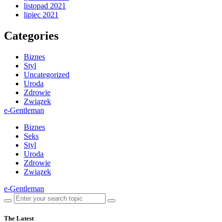
listopad 2021
lipiec 2021
Categories
Biznes
Styl
Uncategorized
Uroda
Zdrowie
Związek
e-Gentleman
Biznes
Seks
Styl
Uroda
Zdrowie
Związek
e-Gentleman
The Latest